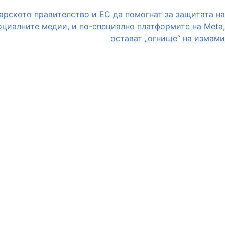
гарското правителство и ЕС да помогнат за защитата на
социалните медии, и по-специално платформите на Meta,
остават „огнище“ на измами