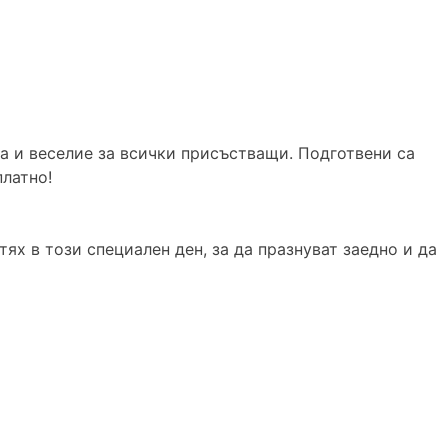
а и веселие за всички присъстващи. Подготвени са
платно!
ях в този специален ден, за да празнуват заедно и да