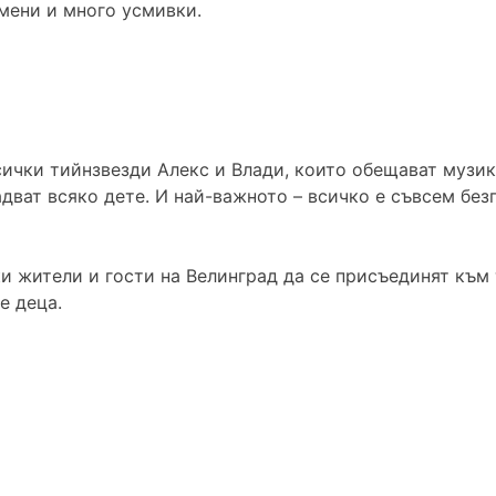
мени и много усмивки.
сички тийнзвезди Алекс и Влади, които обещават музик
дват всяко дете. И най-важното – всичко е съвсем без
 жители и гости на Велинград да се присъединят към т
е деца.