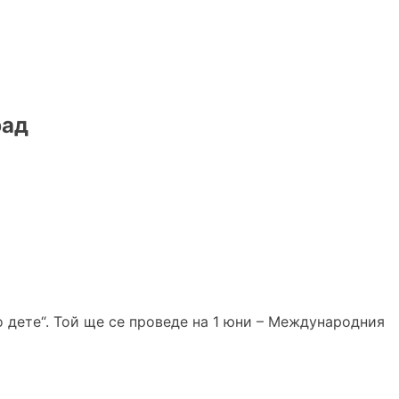
рад
о дете“. Той ще се проведе на 1 юни – Международния