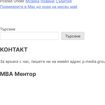
Posted Under
Музика
Новини
Събития
Навигация
Премиерите в Max до края на месец май
Търсене
Търсене
КОНТАКТ
За връзка с нас, пишете ни на имейл адрес p.media.gro
МВА Ментор