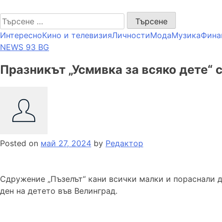
Skip
NEWS 93 BG
to
Търсене
content
за:
Интересно
Кино и телевизия
Личности
Мода
Музика
Фина
NEWS 93 BG
Празникът „Усмивка за всяко дете“
Posted on
май 27, 2024
by
Редактор
Сдружение „Пъзелът“ кани всички малки и пораснали д
ден на детето във Велинград.