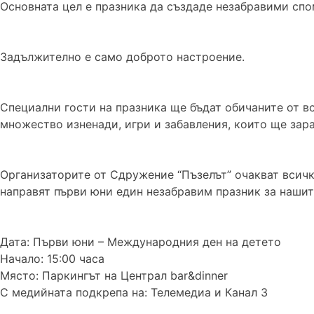
Основната цел е празника да създаде незабравими спо
Задължително е само доброто настроение.
Специални гости на празника ще бъдат обичаните от в
множество изненади, игри и забавления, които ще зара
Организаторите от Сдружение “Пъзелът” очакват всички
направят първи юни един незабравим празник за нашит
Дата: Първи юни – Международния ден на детето
Начало: 15:00 часа
Място: Паркингът на Централ bar&dinner
С медийната подкрепа на: Телемедиа и Канал 3