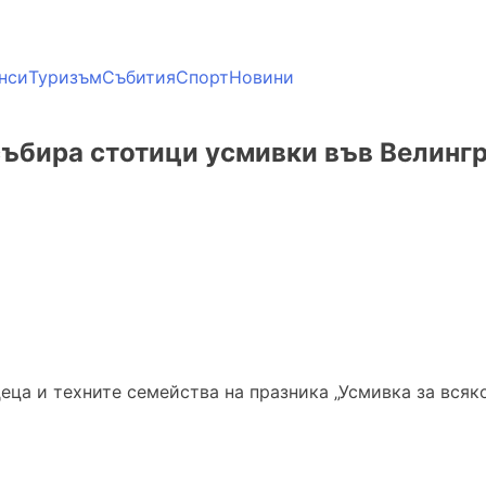
нси
Туризъм
Събития
Спорт
Новини
 събира стотици усмивки във Велинг
еца и техните семейства на празника „Усмивка за всяк