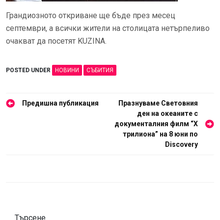
Грандиозното откриване ще бъде през месец
септември, а всички жители на столицата нетърпеливо
очакват да посетят KUZINA.
POSTED UNDER
НОВИНИ
СЪБИТИЯ
Навигация
Предишна публикация
Празнуваме Световния
ден на океаните с
документалния филм “Х
трилионa” на 8 юни по
Discovery
Търсене