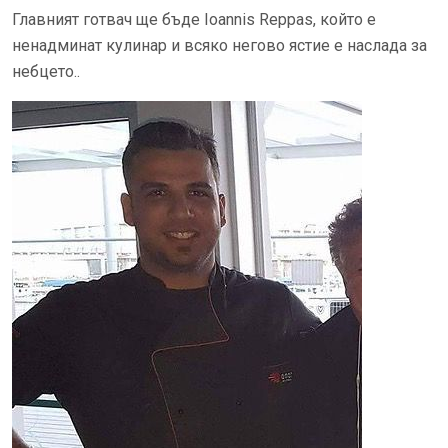
Главният готвач ще бъде Ioannis Reppas, който е
ненадминат кулинар и всяко негово ястие е наслада за
небцето..