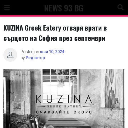
Skip
NEWS 93 BG
to
content
KUZINA Greek Eatery отваря врати в
сърцето на София през септември
Posted on
юни 10, 2024
by
Редактор