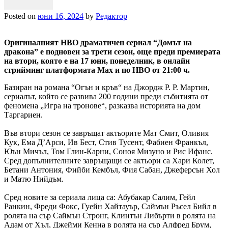
Posted on
юни 16, 2024
by
Редактор
Оригиналният HBO драматичен сериал “Домът на
дракона” е подновен за трети сезон, още преди премиерата
на втори, която е на 17 юни, понеделник, в онлайн
стрийминг платформата Max и по HBO от 21:00 ч.
Базиран на романа “Огън и кръв“ на Джордж Р. Р. Мартин,
сериалът, който се развива 200 години преди събитията от
феномена „Игра на тронове“, разказва историята на дом
Таргариен.
Във втори сезон се завръщат актьорите Мат Смит, Оливия
Кук, Ема Д’Арси, Ив Бест, Стив Тусент, Фабиен Франкъл,
Юън Мичъл, Том Глин-Карни, Соноя Мизуно и Рис Ифанс.
Сред допълнителните завръщащи се актьори са Хари Колет,
Бетани Антония, Фийби Кембъл, Фия Сабан, Джеферсън Хол
и Матю Нийдъм.
Сред новите за сериалa лица са: Абубакар Салим, Гейл
Ранкин, Фреди Фокс, Гуейн Хайтауър, Саймън Ръсел Бийл в
ролята на сър Саймън Стронг, Клинтън Либърти в ролята на
Адам от Хъл, Джейми Кенна в ролята на сър Алфред Брум,