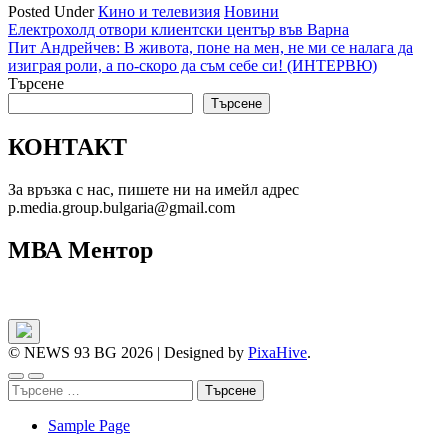
Posted Under
Кино и телевизия
Новини
Навигация
Електрохолд отвори клиентски център във Варна
Пит Андрейчев: В живота, поне на мен, не ми се налага да
изиграя роли, а по-скоро да съм себе си! (ИНТЕРВЮ)
Търсене
Търсене
КОНТАКТ
За връзка с нас, пишете ни на имейл адрес
p.media.group.bulgaria@gmail.com
МВА Ментор
© NEWS 93 BG 2026
|
Designed by
PixaHive
.
Търсене
за:
Sample Page