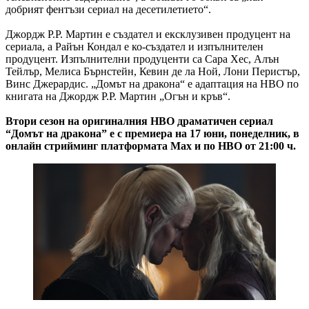
добрият фентъзи сериал на десетилетието“.
Джордж Р.Р. Мартин е създател и ексклузивен продуцент на
сериала, а Райън Кондал е ко-създател и изпълнителен
продуцент. Изпълнителни продуценти са Сара Хес, Алън
Тейлър, Мелиса Бърнстейн, Кевин де ла Ной, Лони Перистър,
Винс Джерардис. „Домът на дракона“ е адаптация на HBO по
книгата на Джордж Р.Р. Мартин „Огън и кръв“.
Втори сезон на оригиналния HBO драматичен сериал
“Домът на дракона” е с премиера на 17 юни, понеделник, в
онлайн стрийминг платформата Max и по HBO от 21:00 ч.