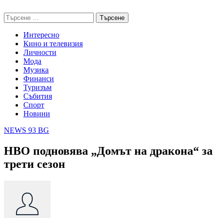
Skip
NEWS 93 BG
to
Търсене
content
за:
Интересно
Кино и телевизия
Личности
Мода
Музика
Финанси
Туризъм
Събития
Спорт
Новини
NEWS 93 BG
HBO подновява „Домът на дракона“ за
трети сезон