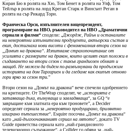
Киран Бю в ролята на Хю, Том Бенет в ролята на Улф, Том
Тейлър в ролята на лорд Креган Старк и Винсънт Реган в
ролята на сър Рикард Торн.
Франческа Орси, изпълнителен вицепрезидент,
програмиране на HBO, ръководител на HBO „Драматични
сериали и филми“
сподели: „
Джордж, Райън и останалите
ни невероятни изпълнителни продуценти, актьорски състав и
екип, достигнаха нови висоти с феноменалния втори сезон на
„Домът на дракона“. Изпитваме страхопочитание от
усилията с размерите на дракон, които целият екип положи в
създаването на втори сезон с такъв грандиозен обхват и
мащаб. Не можем да бъдем по-развълнувани да продължим
историята на дом Таргариен и да гледаме как екипът отново
гори ярко за сезон три.
”
Втори сезон на „Домът на дракона“ вече спечели одобрението
на критиците. От TheWrap споделят, че „
историята е
затаяваща дъха, вълнуваща и завладяваща
“, за GQ “е
завръщане към златната ера към троновете”, а Decider
определят сериала за „
невероятно продуцирано, брилянтно
изиграно пътешествие
“. Esquire посочва „Домът на дракона“
като „
най-дългоочакваният сериал на лятото
“, докато TV
Guide приветства сериала като „най-грандиозното
телевизионно съдържание“, а Collider го обяви за „най-