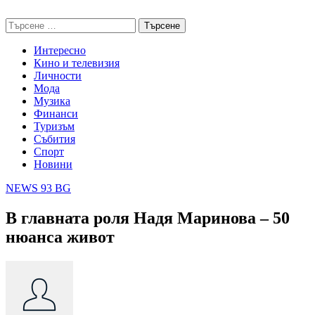
Skip
NEWS 93 BG
to
Търсене
content
за:
Интересно
Кино и телевизия
Личности
Мода
Музика
Финанси
Туризъм
Събития
Спорт
Новини
NEWS 93 BG
В главната роля Надя Маринова – 50
нюанса живот