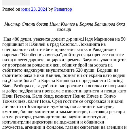
Posted on
юни 23, 2024
by
Редактор
Мистър Стани богат Ники Кънчев и Боряна Баташова бяха
водещи
Над 480 души, уважиха доцент д-р инж.Надя Маринова на 50
годишният и Юбилей в град Созопол. Локацията на
специалното събитие бе в приказния замък в Равадиново
наричан “Влюбен във вятъра”, който успя да пренесе гостите
назад в легендарните рицарски времена Заедно с участниците
от програма за рождения ден, общият брой на хората на
събитието надхвърли внушителните 520 души. Водещи на
събитието бяха Ники Кънчев, познат ни от екрана като водещ
на „Стани богат“ и Боряна Баташова от предаването Dancing
Stars. Разбира се, за доброто настроение на всички се погрижи
и добре подбраната програма с известни артисти и певци като
Нели Петкова, Кали бенд, комикът Ненчо Илчев и Тончо
Токмакчиев, балет Нова. Сред гостите се открояваха и видни
личности от България и чужбина, посланици и консули,
кметове, бивши министри и зам.министри, настоящи ректори
и зам. ректори, ръководители на научни институции,
изпълнитрлни директори на държавни и общински
дружества, агенции и фондове, главни секретари на агенции и