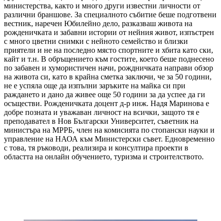
министерства, както и много други известни личности от
различни браншове. За специалното събитие беше подготвени
вестник, наречен Юбилейно дело, разказваш живота на
рожденичката и забавни истории от нейния живот, изпъстрен
с много цветни снимки с нейното семейство и близки
приятели и не на последно място спортните и хбита като ски,
кайт и т.н. В обръщението към гостите, което беше поднесено
по забавен и хумористичен начи, рождничката направи обзор
на живота си, като в крайна сметка заключи, че за 50 години,
не е успяла още да изпълни заръките на майка си при
раждането и дано да живее още 50 години за да успее да ги
осъществи. Рожденичката доцент д-р инж. Надя Маринова е
добре позната и уважаван личност на всички, защото тя е
преподавател в Нов Български Университет, съветник на
министъра на МРРБ, член на комисията по стопански науки и
управление на НАОА към Министерски съвет. Едновременно
с това, тя ръководи, реализира и консултира проекти в
областта на онлайн обучението, туризма и строителството.