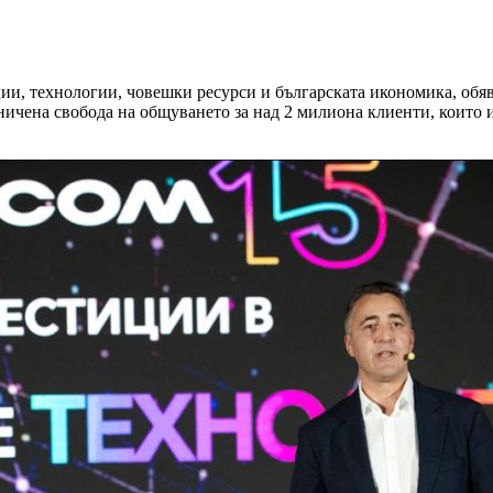
ации, технологии, човешки ресурси и българската икономика, об
ичена свобода на общуването за над 2 милиона клиенти, които и