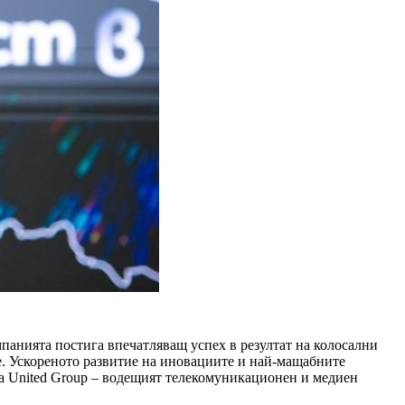
панията постига впечатляващ успех в резултат на колосални
е. Ускореното развитие на иновациите и най-мащабните
на United Group – водещият телекомуникационен и медиен