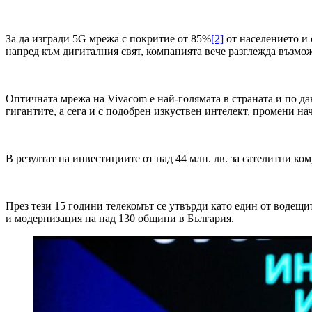
За да изгради 5G мрежа с покритие от 85%
[2]
от населението и 
напред към дигиталния свят, компанията вече разглежда възможн
Оптичната мрежа на Vivacom e най-голямата в страната и по д
гигантите, а сега и с подобрен изкуствен интелект, промени на
В резултат на инвестициите от над 44 млн. лв. за сателитни ко
През тези 15 години телекомът се утвърди като един от водещи
и модернизация на над 130 общини в България.