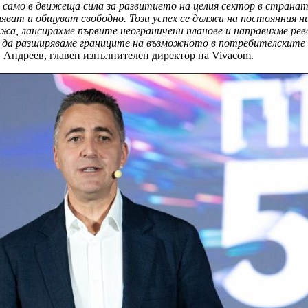
 само в движеща сила за развитието на целия сектор в страната
яват и общуват свободно. Този успех се дължи на постоянния н
жа, лансирахме първите неограничени планове и направихме рев
т да разширяваме границите на възможното в потребителските 
 Андреев, главен изпълнителен директор на Vivacom.