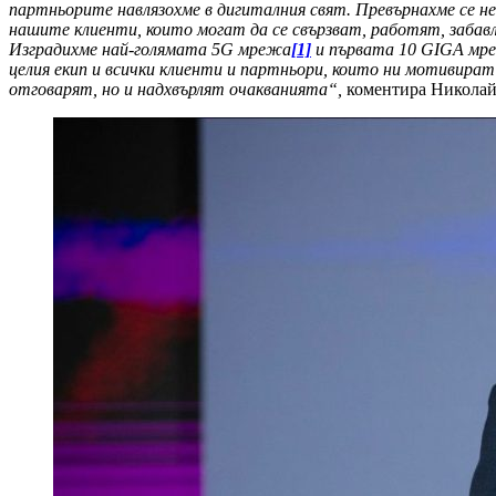
партньорите навлязохме в дигиталния свят. Превърнахме се не
нашите клиенти, които могат да се свързват, работят, забавл
Изградихме най-голямата 5G мрежа
[1]
и първата 10
GIGA
мре
целия екип и всички клиенти и партньори, които ни мотивира
отговарят, но и надхвърлят очакванията“,
коментира Николай