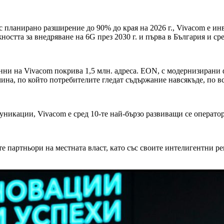
с планирано разширение до 90% до края на 2026 г., Vivacom е ин
остта за внедряване на 6G през 2030 г. и първа в България и сре
анни на Vivacom покрива 1,5 млн. адреса. EON, с модернизиран
чина, по който потребителите гледат съдържание навсякъде, по вс
муникации, Vivacom е сред 10-те най-бързо развиващи се оператори
те партньори на местната власт, като със своите интелигентни 