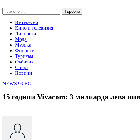
Skip
NEWS 93 BG
to
Търсене
content
за:
Интересно
Кино и телевизия
Личности
Мода
Музика
Финанси
Туризъм
Събития
Спорт
Новини
NEWS 93 BG
15 години Vivacom: 3 милиарда лева ин