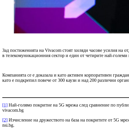
Зад постиженията на Vivacom стоят хиляди часове усилия на от
в телекомуникационния сектор и един от четирите най-големи в
Компанията се е доказала и като активен корпоративен граждан
като е подкрепил повече от 300 каузи и над 200 различни орга
[1]
Най-голямо покритие на 5G мрежа след сравнение по публичн
vivacom.bg
[2]
Изчисление на дружеството на база на покритите от 5G мреж
nsi.bg.