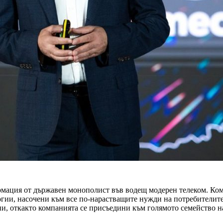
рмация от държавен монополист във водещ модерен телеком. Ком
огии, насочени към все по-нарастващите нужди на потребителит
ни, откакто компанията се присъедини към голямото семейство 