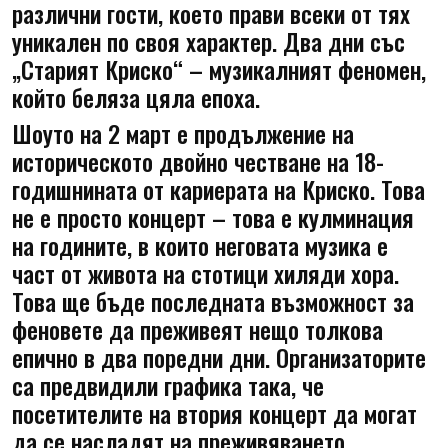
различни гости, което прави всеки от тях
уникален по своя характер. Два дни със
„Старият Криско“ – музикалният феномен,
който беляза цяла епоха.
Шоуто на 2 март е продължение на
историческото двойно честване на 18-
годишнината от кариерата на Криско. Това
не е просто концерт – това е кулминация
на годините, в които неговата музика е
част от живота на стотици хиляди хора.
Това ще бъде последната възможност за
феновете да преживеят нещо толкова
епично в два поредни дни. Организаторите
са предвидили графика така, че
посетителите на втория концерт да могат
да се насладят на преживяването