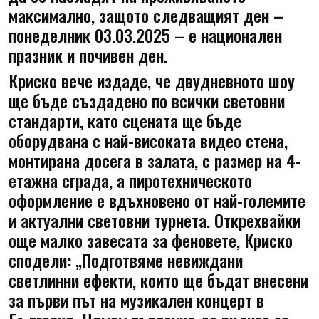
максимално, защото следващият ден –
понеделник 03.03.2025 – е национален
празник и почивен ден.
Криско вече издаде, че двудневното шоу
ще бъде създадено по всички световни
стандарти, като сцената ще бъде
оборудвана с най-високата видео стена,
монтирана досега в залата, с размер на 4-
етажна сграда, а пиротехническото
оформление е вдъхновено от най-големите
и актуални световни турнета. Открехвайки
още малко завесата за феновете, Криско
сподели: „Подготвяме невиждани
светлинни ефекти, които ще бъдат внесени
за първи път на музикален концерт в