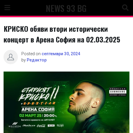
Skip
NEWS 93 BG
to
content
КРИСКО обяви втори исторически
концерт в Арена София на 02.03.2025
Posted on
септември 30, 2024
by
Редактор