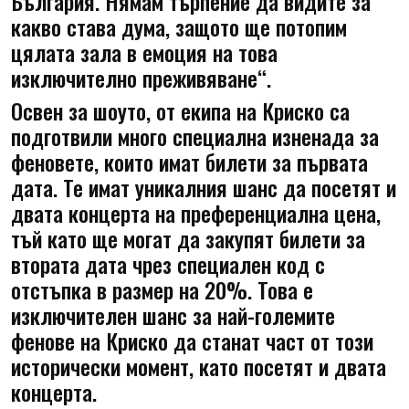
България. Нямам търпение да видите за
какво става дума, защото ще потопим
цялата зала в емоция на това
изключително преживяване“.
Освен за шоуто, от екипа на Криско са
подготвили много специална изненада за
феновете, които имат билети за първата
дата. Те имат уникалния шанс да посетят и
двата концерта на преференциална цена,
тъй като ще могат да закупят билети за
втората дата чрез специален код с
отстъпка в размер на 20%. Това е
изключителен шанс за най-големите
фенове на Криско да станат част от този
исторически момент, като посетят и двата
концерта.