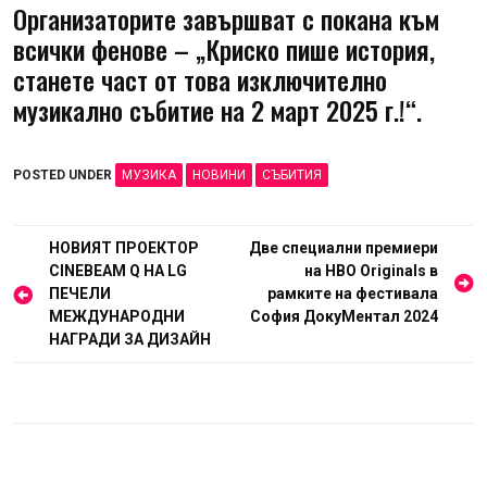
Организаторите завършват с покана към
всички фенове – „Криско пише история,
станете част от това изключително
музикално събитие на 2 март 2025 г.!“.
POSTED UNDER
МУЗИКА
НОВИНИ
СЪБИТИЯ
Навигация
НОВИЯТ ПРОЕКТОР
Две специални премиери
CINEBEAM Q НА LG
на HBO Originals в
ПЕЧЕЛИ
рамките на фестивала
МЕЖДУНАРОДНИ
София ДокуМентал 2024
НАГРАДИ ЗА ДИЗАЙН