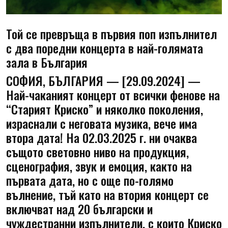
Той се превръща в първия поп изпълнител
с два поредни концерта в най-голямата
зала в България
СОФИЯ, БЪЛГАРИЯ — [29.09.2024] —
Най-чаканият концерт от всички фенове на
“Старият Криско” и няколко поколения,
израснали с неговата музика, вече има
втора дата! На 02.03.2025 г. ни очаква
същото световно ниво на продукция,
сценография, звук и емоция, както на
първата дата, но с още по-голямо
вълнение, тъй като на втория концерт се
включват над 20 български и
чуждестранни изпълнители, с които Криско