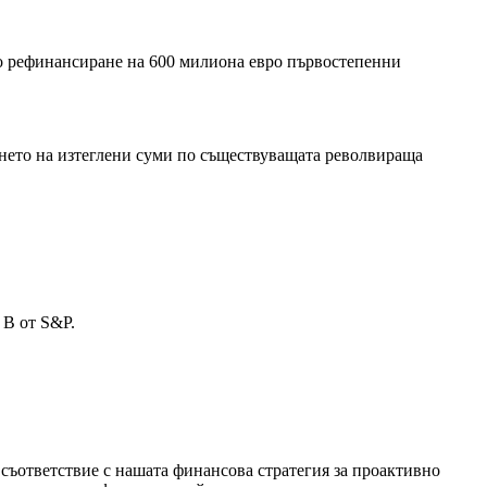
о рефинансиране на 600 милиона евро първостепенни
ането на изтеглени суми по съществуващата револвираща
 B от S&P.
съответствие с нашата финансова стратегия за проактивно