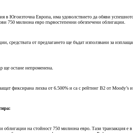
ия в Югоизточна Европа, има удоволствието да обяви успешнот
 нови 750 милиона евро първостепенни обезпечени облигации.
ии, средствата от предлагането ще бъдат използвани за изплащ
up ще остане непроменена.
щат фиксирана лихва от 6.500% и са с рейтинг B2 от Moody’s и
тира:
 облигации на стойност 750 милиона евро. Тази транзакция е в 