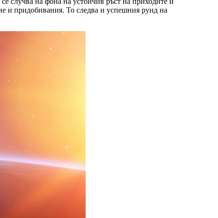
се случва на фона на устойчив ръст на приходите и
ие и придобивания. То следва и успешния рунд на