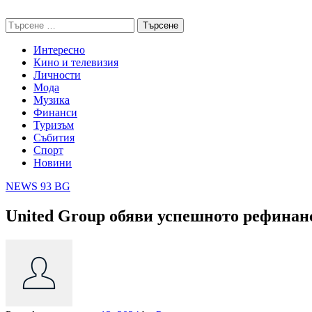
Skip
NEWS 93 BG
to
Търсене
content
за:
Интересно
Кино и телевизия
Личности
Мода
Музика
Финанси
Туризъм
Събития
Спорт
Новини
NEWS 93 BG
United Group обяви успешното рефинанс