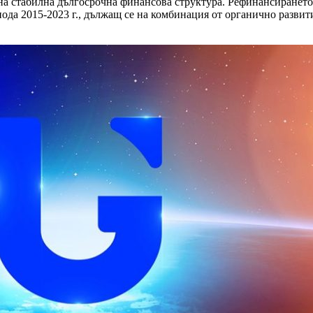
на стабилна дългосрочна финансова структура. Рефинансирането 
да 2015-2023 г., дължащ се на комбинация от органично развит