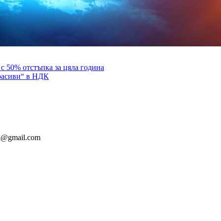
 с 50% отстъпка за цяла година
расиви“ в НДК
ia@gmail.com