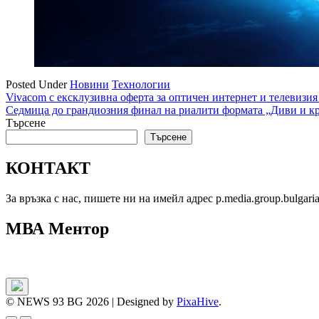
Posted Under
Новини
Технологии
Навигация
Vivacom с ексклузивна оферта за оптичен интернет и телевизия
Седмица до грандиозния финал на риалити формата „Диви и к
Търсене
Търсене
КОНТАКТ
За връзка с нас, пишете ни на имейл адрес p.media.group.bulgar
МВА Ментор
© NEWS 93 BG 2026
|
Designed by
PixaHive
.