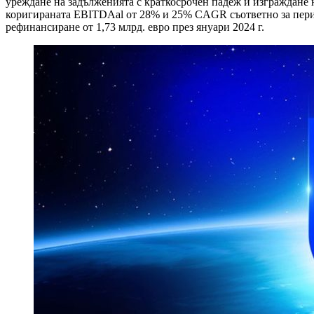
уреждане на задълженията с краткосрочен падеж и изграждане 
коригираната EBITDAal от 28% и 25% CAGR съответно за перио
рефинансиране от 1,73 млрд. евро през януари 2024 г.