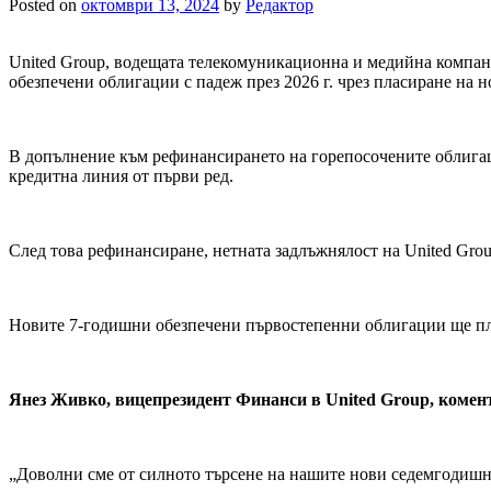
Posted on
октомври 13, 2024
by
Редактор
United Group, водещата телекомуникационна и медийна компан
обезпечени облигации с падеж през 2026 г. чрез пласиране на
В допълнение към рефинансирането на горепосочените облигац
кредитна линия от първи ред.
След това рефинансиране, нетната задлъжнялост на United Gro
Новите 7-годишни обезпечени първостепенни облигации ще пла
Янез Живко, вицепрезидент Финанси в United Group, комен
„Доволни сме от силното търсене на нашите нови седемгодишни