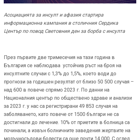
Асоциацията за инсулт и афазия стартира
информационна кампания в столичния Сердика
Център по повод Световния ден за борба с инсулта
През първите две тримесечия на тази година в
България се наблюдава устойчив ръст на броя на
инсултните случаи с 1,3% до 1,5%, което води до
прогнози за годишен резултат от близо 50 500 случая –
над 600 в повече спрямо 2023 г. По данни на
Националния център по обществено здраве и анализи
за 2023 г. у нас са регистрирани 49 853 случая на
заболяването, като повече от 1500 българи не са
достигнали до лечение. 10% от приетите в болница са
починали, а извън болничните заведения жертвите на
мозъчносъдови болести са още почти 14 000. С оглед