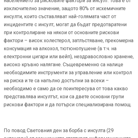
населението за рисковите фактори за инсулт. Това е от
изключително значение, защото 80% от исхемичните
инсулти, които съставляват най-голямата част от
инцидентите с инсулт, могат да бъдат предотвратени
при контролиране на някои от основните рискови
фактори – висок холестерол, затлъстяване, прекомерна
консумация на алкохол, тютюнопушене (в т.ч. на
електронни цигари или вейп), нездравословно хранене,
високо кръвно налягане. Същевременно са налице
необходимите инструменти за управление или контрол
на риска и те са напълно достъпни за всеки –
необходимо е само да се поинтересува от това какво
представлява инсултът, кои са двете основни групи
рискови фактори и да потърси специализирана помощ.
По повод Световния ден за борба с инсулта (29