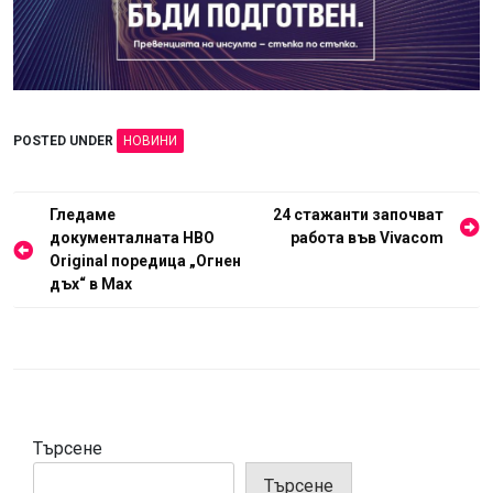
POSTED UNDER
НОВИНИ
Навигация
Гледаме
24 стажанти започват
документалната HBO
работа във Vivacom
Original поредица „Огнен
дъх“ в Max
Търсене
Търсене