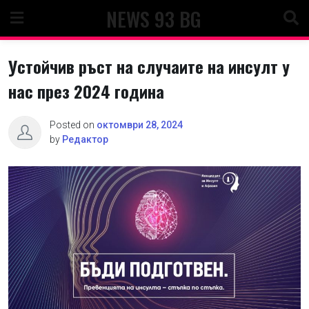
Skip
NEWS 93 BG
to
content
Устойчив ръст на случаите на инсулт у
нас през 2024 година
Posted on
октомври 28, 2024
by
Редактор