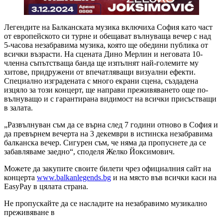
Легендите на Балканската музика включиха София като част
от eвропейското си турне и обещават вълнуваща вечер с над
5-часова незабравима музика, която ще обедини публика от
всички възрасти. На сцената Дино Мерлин и неговата 10-
членна съпътстваща банда ще изпълнят най-големите му
хитове, придружени от впечатляващи визуални ефекти.
Специално изградената с много екрани сцена, създадена
изцяло за този концерт, ще направи преживяването още по-
вълнуващо и с гарантирана видимост на всички присъстващи
в залата.
„Развълнуван съм да се върна след 7 години отново в София и
да превърнем вечерта на 3 декември в истинска незабравима
балканска вечер. Сигурен съм, че няма да пропуснете да се
забавляваме заедно“, споделя Желко Йоксимович.
Можете да закупите своите билети чрез официалния сайт на
концерта
www.balkanlegends.bg
и на място във всички каси на
EasyPay в цялата страна.
Не пропускайте да се насладите на незабравимо музикално
преживяване в