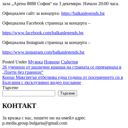
зала „Арена 8888 София“ на 3 декември. Начало 20:00 часа.
Официален сайт за концерта-
https://balkanlegends.bg
Официална Facebook страница за концерта –
https://www.facebook.com/balkanlegends.bg
Официална Instagram страница за концерта –
https://www.instagram.com/balkanlegends.bg
Posted Under
Музика
Новини
Събития
Навигация
26 ученици от различни краища на страната се превърнаха в
„Поети без граници“
Конър Макгрегър отбелязва една година от посещението си в
България с ексклузивно видео послание
Търсене
Търсене
КОНТАКТ
За връзка с нас, пишете ни на имейл адрес
p.media.group.bulgaria@gmail.com