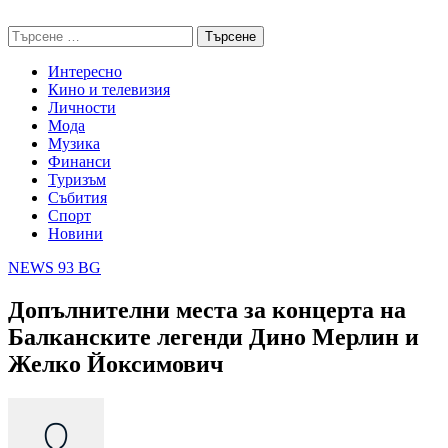
Skip
NEWS 93 BG
to
Търсене
content
за:
Интересно
Кино и телевизия
Личности
Мода
Музика
Финанси
Туризъм
Събития
Спорт
Новини
NEWS 93 BG
Допълнителни места за концерта на
Балканските легенди Дино Мерлин и
Желко Йоксимович