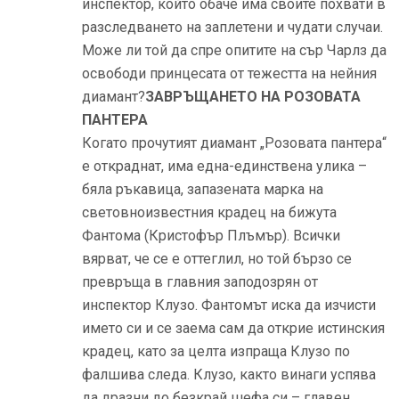
инспектор, който обаче има своите похвати в
разследването на заплетени и чудати случаи.
Може ли той да спре опитите на сър Чарлз да
освободи принцесата от тежестта на нейния
диамант?
ЗАВРЪЩАНЕТО НА РОЗОВАТА
ПАНТЕРА
Когато прочутият диамант „Розовата пантера“
е откраднат, има една-единствена улика –
бяла ръкавица, запазената марка на
световноизвестния крадец на бижута
Фантома (Кристофър Плъмър). Всички
вярват, че се е оттеглил, но той бързо се
превръща в главния заподозрян от
инспектор Клузо. Фантомът иска да изчисти
името си и се заема сам да открие истинския
крадец, като за целта изпраща Клузо по
фалшива следа. Клузо, както винаги успява
да дразни до безкрай шефа си – главен