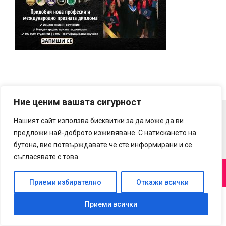
Ние ценим вашата сигурност
Нашият сайт използва бисквитки за да може да ви
предложи най-доброто изживяване. С натискането на
бутона, вие потвърждавате че сте информирани и се
съгласявате с това.
© NEWS 93 BG 2026
|
Designed by
PixaHive
.
Приеми избирателно
Откажи всички
Приеми всички