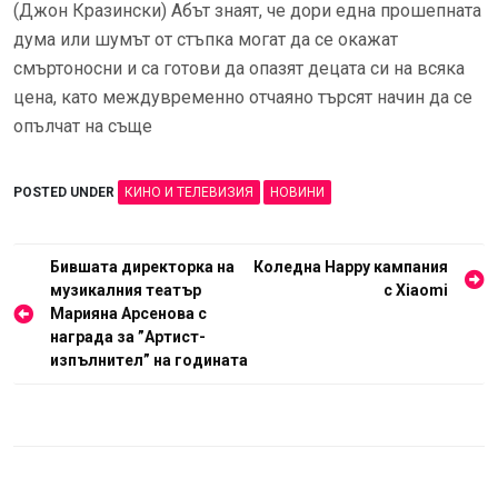
(Джон Кразински) Абът знаят, че дори една прошепната
дума или шумът от стъпка могат да се окажат
смъртоносни и са готови да опазят децата си на всяка
цена, като междувременно отчаяно търсят начин да се
опълчат на съще
POSTED UNDER
КИНО И ТЕЛЕВИЗИЯ
НОВИНИ
Навигация
Бившата директорка на
Коледна Happy кампания
музикалния театър
с Xiaomi
Марияна Арсенова с
награда за ”Артист-
изпълнител” на годината