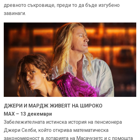
древното съкровище, преди то да бъде изгубено
завинаги.
ДЖЕРИ И МАРДЖ ЖИВЕЯТ НА ШИРОКО
MAX – 13 декември
Забележителната истинска история на пенсионера
Джери Селби, който открива математическа
закономерност в лотарията на Масачузетс и с помощта