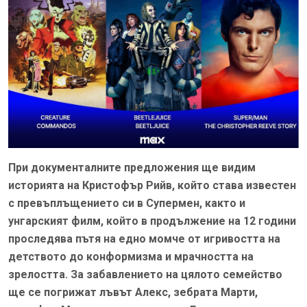
При документалните предложения ще видим
историята на Кристофър Рийв, който става известен
с превъплъщението си в Супермен, както и
унгарският филм, който в продължение на 12 години
проследява пътя на едно момче от игривостта на
детството до конформизма и мрачността на
зрелостта. За забавлението на цялото семейство
ще се погрижат лъвът Алекс, зебрата Марти,