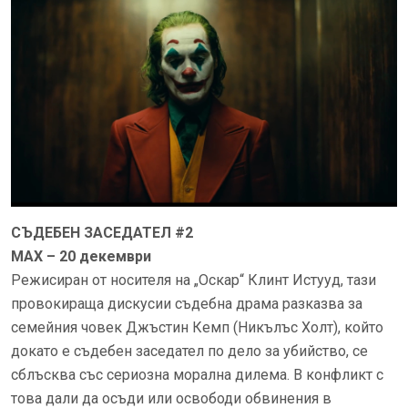
СЪДЕБЕН ЗАСЕДАТЕЛ #2
MAX – 20 декември
Режисиран от носителя на „Оскар“ Клинт Истууд, тази
провокираща дискусии съдебна драма разказва за
семейния човек Джъстин Кемп (Никълъс Холт), който
докато е съдебен заседател по дело за убийство, се
сблъсква със сериозна морална дилема. В конфликт с
това дали да осъди или освободи обвинения в