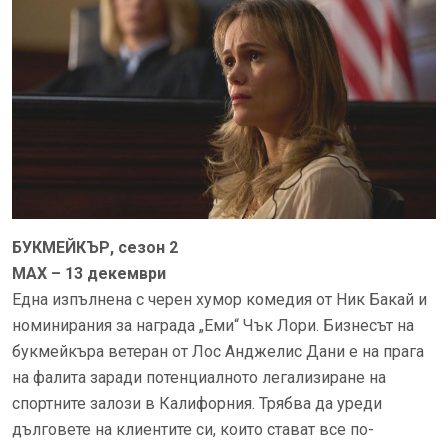
БУКМЕЙКЪР, сезон 2
MAX – 13 декември
Една изпълнена с черен хумор комедия от Ник Бакай и
номинирания за награда „Еми“ Чък Лори. Бизнесът на
букмейкъра ветеран от Лос Анджелис Дани е на прага
на фалита заради потенциалното легализиране на
спортните залози в Калифорния. Трябва да уреди
дълговете на клиентите си, които стават все по-