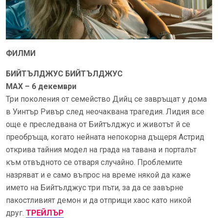
ФИЛМИ
БИЙТЪЛДЖУС БИЙТЪЛДЖУС
MAX – 6 декември
Три поколения от семейство Дийц се завръщат у дома
в Уинтър Ривър след неочаквана трагедия. Лидия все
още е преследвана от Бийтълджус и животът й се
преобръща, когато нейната непокорна дъщеря Астрид
открива тайния модел на града на тавана и порталът
към отвъдното се отваря случайно. Проблемите
назряват и е само въпрос на време някой да каже
името на Бийтълджус три пъти, за да се завърне
пакостливият демон и да отприщи хаос като никой
друг.
ТРЕЙЛЪР