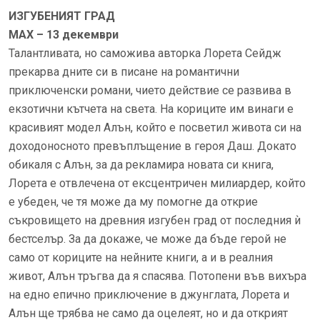
ИЗГУБЕНИЯТ ГРАД
MAX – 13 декември
Талантливата, но саможива авторка Лорета Сейдж
прекарва дните си в писане на романтични
приключенски романи, чието действие се развива в
екзотични кътчета на света. На кориците им винаги е
красивият модел Алън, който е посветил живота си на
доходоносното превъплъщение в героя Даш. Докато
обикаля с Алън, за да рекламира новата си книга,
Лорета е отвлечена от ексцентричен милиардер, който
е убеден, че тя може да му помогне да открие
съкровището на древния изгубен град от последния ѝ
бестселър. За да докаже, че може да бъде герой не
само от кориците на нейните книги, а и в реалния
живот, Алън тръгва да я спасява. Потопени във вихъра
на едно епично приключение в джунглата, Лорета и
Алън ще трябва не само да оцелеят, но и да открият