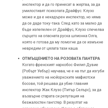
инспектор и да го принесат в жертва, за да
умилостивят психопата Драйфус. Клузо
може и да е некадърен инспектор, но няма
да се даде току-така. След като за малко да
бъде изпепелен от Драйфус, Клузо спечелва
сърцето на опасната руска шпионка Олга,
която е готова да му помогне да се измъкне
невредим от цялата тази каша.
ОТМЪЩЕНИЕТО НА РОЗОВАТА ПАНТЕРА
Когато френският наркобос Филип Дувие
(Робърт Уебър) научава, че е на път да изгуби
уважението на нюйоркските мафиотски
босове, той решава да убие главния
инспектор Жак Клузо (Питър Селърс), за да
възвърне старата си репутация на
безжалостен гангстер. В резултат на