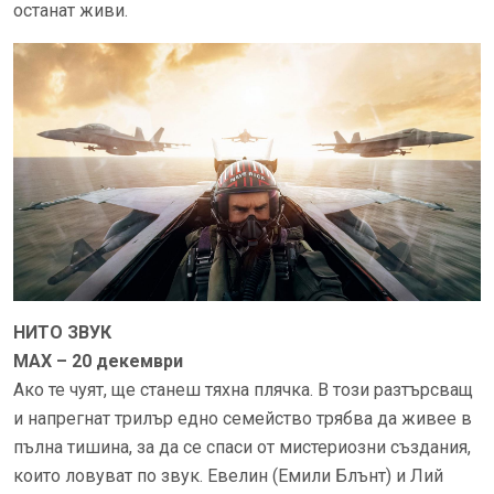
останат живи.
НИТО ЗВУК
MAX – 20 декември
Ако те чуят, ще станеш тяхна плячка. В този разтърсващ
и напрегнат трилър едно семейство трябва да живее в
пълна тишина, за да се спаси от мистериозни създания,
които ловуват по звук. Евелин (Емили Блънт) и Лий