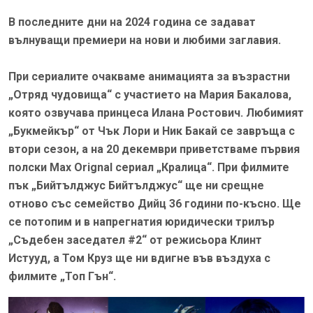
В последните дни на 2024 година се задават
вълнуващи премиери на нови и любими заглавия.
При сериалите очакваме анимацията за възрастни
„Отряд чудовища“ с участието на Мария Бакалова,
която озвучава принцеса Илана Ростович. Любимият
„Букмейкър“ от Чък Лори и Ник Бакай се завръща с
втори сезон, а на 20 декември приветстваме първия
полски Max Orignal сериал „Кралица“. При филмите
пък „Бийтълджус Бийтълджус“ ще ни срещне
отново със семейство Дийц 36 години по-късно. Ще
се потопим и в напрегнатия юридически трилър
„Съдебен заседател #2“ от режисьора Клинт
Истууд, а Том Круз ще ни вдигне във въздуха с
филмите „Топ Гън“.