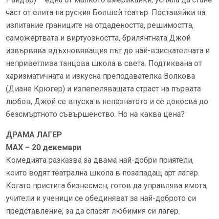
част от елита на руския Болшой театър. Поставяйки на
изпитание границите на отдадеността, решимостта,
саможертвата и виртуозността, брилянтната Джой
извървява вдъхновяващия път до най-взискателната и
неприветлива танцова школа в света. Подтиквана от
харизматичната и изкусна преподавателка Волкова
(Диане Крюгер) и изпепеляващата страст на първата
любов, Джой се впуска в непознатото и се докосва до
безсмъртното съвършенство. Но на каква цена?
ДРАМА ЛАГЕР
MAX – 20 декември
Комедията разказва за двама най-добри приятели,
които водят театрална школа в позападащ арт лагер.
Когато пристига бизнесмен, готов да управлява имота,
учители и ученици се обединяват за най-доброто си
представление, за да спасят любимия си лагер.