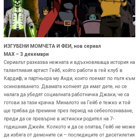
ИЗГУБЕНИ МОМЧЕТА И ФЕИ, нов сериал
MAX – 3 декември
Сериалът разказва нежната и вдъхновяваща история на
талантливия артист Гейб, който работи в гей клуб в
Кардиф, и партньора му Анди, които поемат по пътя към
осиновяването. Двамата копнеят да имат дете, но се
налага да убедят социалната работничка Джаки, че са
готови за тази крачка. Миналото на Гейб е тежко и той
ще трябва да премине през период на себеопознаване,
преди да се превърне в истински родител на 7-
годишния Джейк. Колкото и да се опитва, Гейб не може
да избяга от демоните си – последиците от десетилетия