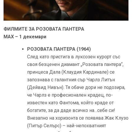
ФИЛМИТЕ ЗА РОЗОВАТА ПАНТЕРА
MAX – 1 декември
РОЗОВАТА ПАНТЕРА (1964)
След като пристига в луксозен курорт със
своя безценен диамант „Розовата пантера“,
принцеса Дала (Клаудия Кардинале) се
запознава с галантния сър Чарлз Литън
(Дейвид Нивън). Тя обаче дори не подозира,
че Чарлз е професионален крадец, по-
известен като Фантома, който краде от
богатите, за да даде всичко на…себе си!
Внезапно на хоризонта се появява Жак Клузо
(Питър Селърс) – най-непохватният