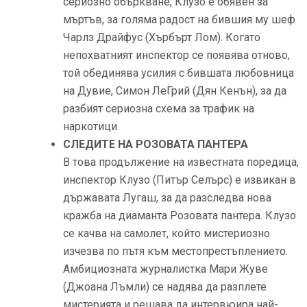
сериозно объркване, Клузо е обявен за
мъртъв, за голяма радост на бившия му шеф
Чарлз Драйфус (Хърбърт Лом). Когато
непохватният инспектор се появява отново,
той обединява усилия с бившата любовница
на Дувие, Симон ЛеГрий (Дян Кенън), за да
разбият сериозна схема за трафик на
наркотици.
СЛЕДИТЕ НА РОЗОВАТА ПАНТЕРА
В това продължение на известната поредица,
инспектор Клузо (Питър Селърс) е извикан в
държавата Лугаш, за да разследва нова
кражба на диаманта Розовата пантера. Клузо
се качва на самолет, който мистериозно
изчезва по пътя към местопрестъплението.
Амбициозната журналистка Мари Жуве
(Джоана Лъмли) се надява да разплете
мистерията и решава да интервюира най-