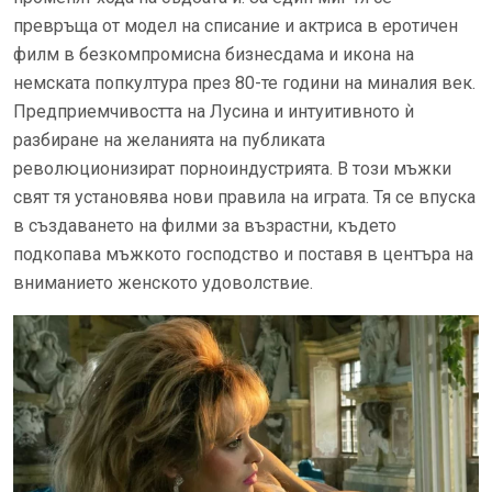
превръща от модел на списание и актриса в еротичен
филм в безкомпромисна бизнесдама и икона на
немската попкултура през 80-те години на миналия век.
Предприемчивостта на Лусина и интуитивното ѝ
разбиране на желанията на публиката
революционизират порноиндустрията. В този мъжки
свят тя установява нови правила на играта. Тя се впуска
в създаването на филми за възрастни, където
подкопава мъжкото господство и поставя в центъра на
вниманието женското удоволствие.