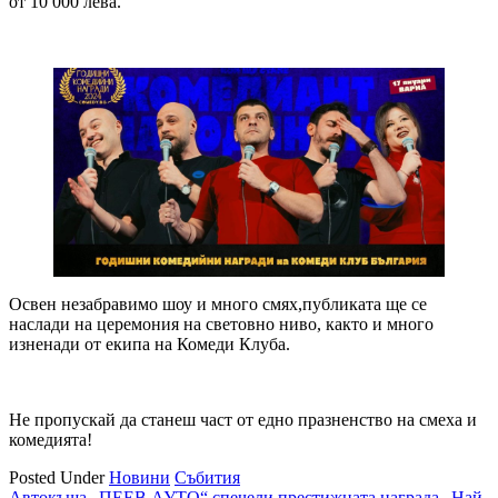
от 10 000 лева.
Освен незабравимо шоу и много смях,публиката ще се
наслади на церемония на световно ниво, както и много
изненади от екипа на Комеди Клуба.
Не пропускай да станеш част от едно празненство на смеха и
комедията!
Posted Under
Новини
Събития
Автокъща „ПЕЕВ АУТО“ спечели престижната награда „Най-