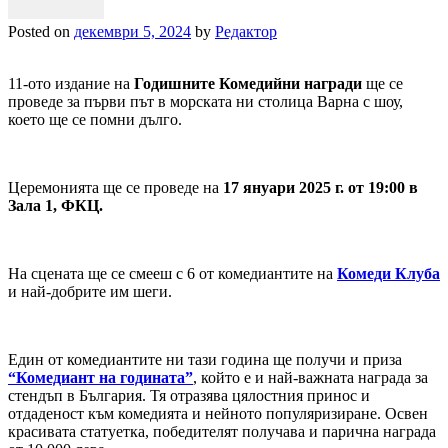
Posted on
декември 5, 2024
by
Редактор
11-ото издание на
Годишните Комедийни награди
ще се
проведе за първи път в морската ни столица Варна с шоу,
което ще се помни дълго.
Церемонията ще се проведе на
17 януари 2025 г. от 19:00 в
Зала 1, ФКЦ.
На сцената ще се смееш с 6 от комедиантите на
Комеди Клуба
и най-добрите им шеги.
Един от комедиантите ни тази година ще получи и приза
“Комедиант на годината”
, който е и най-важната награда за
стендъп в България. Тя отразява цялостния принос и
отдаденост към комедията и нейното популяризиране. Освен
красивата статуетка, победителят получава и парична награда