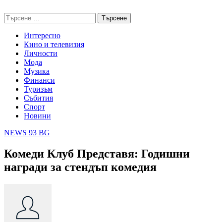
Skip
NEWS 93 BG
to
Търсене
content
за:
Интересно
Кино и телевизия
Личности
Мода
Музика
Финанси
Туризъм
Събития
Спорт
Новини
NEWS 93 BG
Комеди Клуб Представя: Годишни
награди за стендъп комедия