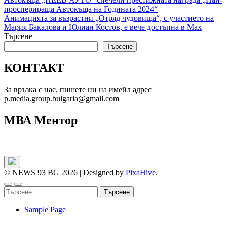
Навигация
просперираща Автокъща на Годината 2024“
Анимацията за възрастни „Отряд чудовища“, с участието на
Мария Бакалова и Юлиан Костов, е вече достъпна в Max
Търсене
Търсене
КОНТАКТ
За връзка с нас, пишете ни на имейл адрес
p.media.group.bulgaria@gmail.com
МВА Ментор
© NEWS 93 BG 2026
|
Designed by
PixaHive
.
Търсене
за:
Sample Page