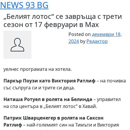
NEWS 93 BG
Skip
to
„Белият лотос“ се завръща с трети
content
сезон от 17 февруари в Max
Posted on
декември 18,
2024
by
Редактор
уелнес програмата на хотела.
Паркър Поузи като Виктория Ратлиф
– на почивка
със съпруга си и трите си деца.
Наташа Ротуел в ролята на Белинда
– управител
на спа центъра в „Белият лотос“ в Хавай.
Патрик Шварценегер в ролята на Саксон
Ратлиф
– най-големият син на Тимъти и Виктория