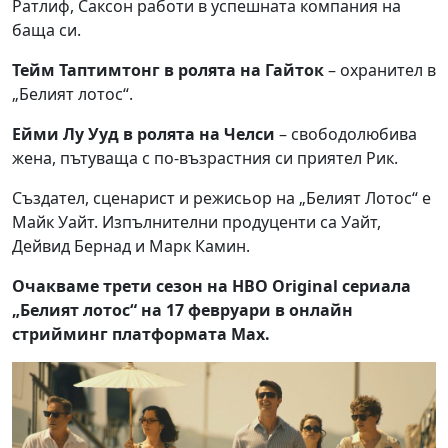
Ратлиф, Саксон работи в успешната компания на
баща си.
Тейм Таптимтонг в ролята на Гайток
– охранител в
„Белият лотос“.
Ейми Лу Ууд в ролята на Челси
– свободолюбива
жена, пътуваща с по-възрастния си приятел Рик.
Създател, сценарист и режисьор на „Белият Лотос“ е
Майк Уайт. Изпълнителни продуценти са Уайт,
Дейвид Бернад и Марк Камин.
Очакваме трети сезон на HBO Original сериала
„Белият лотос“ нa 17 февруари в онлайн
стрийминг платформата Max.