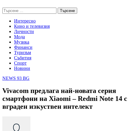
Skip
NEWS 93 BG
to
Търсене
content
за:
Интересно
Кино и телевизия
Личности
Мода
Музика
Финанси
Туризъм
Събития
Спорт
Новини
NEWS 93 BG
Vivacom предлага най-новата серия
смартфони на Xiaomi – Redmi Note 14 с
вграден изкуствен интелект