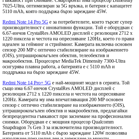
гъвкавост при снимане. Смартфонът има процесор Dimensity
7025-Ultra, оптимизиран за 5G връзка, и батерия с капацитет
5110 mAh, която поддържа бързо зареждане 45W.
Redmi Note 14 Pro 5G
е за потребителите, които търсят супер
производителност с иновативни функции. Той е оборудван с
6.67-инчов CrystalRes AMOLED дисплей с резолюция 2712 x
1220 пиксела и честота на опресняване 120Hz, което го прави
идеален за гейминг и стрийминг. Камерата включва основен
сензор 200 MP с oптично стабилизиране на изображението
(OIS), ултраширокоъгълен обектив, телеобектив и
макрообектив. Процесорът MediaTek Dimensity 7300-Ultra
осигурява плавна работа, а батерията е с 5110 mAh и
поддръжка на бързо зареждане 45W.
Redmi Note 14 Pro+ 5G
е най-мощният модел в серията. Той
също има 6.67-инчов CrystalRes AMOLED дисплей с
резолюция 2712 x 1220 пиксела и честота на опресняване
120Hz. Камерата му има впечатляващия 200 MP основен
сензор с oптично стабилизиране на изображението (OIS),
ултраширокоъгълен обектив и макрообектив, предлагайки
безпрецедентна гъвкавост при заснемане на професионални
снимки. Оборудван е с мощния процесор Qualcomm
Snapdragon 7s Gen 3 за изключителна производителност.
Батерията от 5110 mAh с бързо зареждане 120W позволява
използване през целия ден и зареждане за минути.