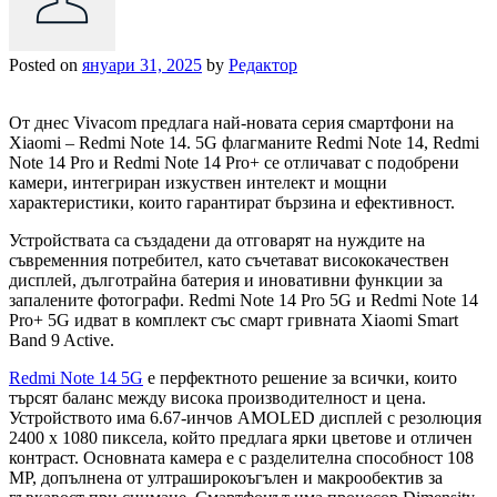
Posted on
януари 31, 2025
by
Редактор
От днес Vivacom предлага най-новата серия смартфони на
Xiaomi – Redmi Note 14. 5G флагманите Redmi Note 14, Redmi
Note 14 Pro и Redmi Note 14 Pro+ се отличават с подобрени
камери, интегриран изкуствен интелект и мощни
характеристики, които гарантират бързина и ефективност.
Устройствата са създадени да отговарят на нуждите на
съвременния потребител, като съчетават висококачествен
дисплей, дълготрайна батерия и иновативни функции за
запалените фотографи. Redmi Note 14 Pro 5G и Redmi Note 14
Pro+ 5G идват в комплект със смарт гривната Xiaomi Smart
Band 9 Active.
Redmi Note 14 5G
е перфектното решение за всички, които
търсят баланс между висока производителност и цена.
Устройството има 6.67-инчов AMOLED дисплей с резолюция
2400 x 1080 пиксела, който предлага ярки цветове и отличен
контраст. Основната камера е с разделителна способност 108
MP, допълнена от ултраширокоъгълен и макрообектив за