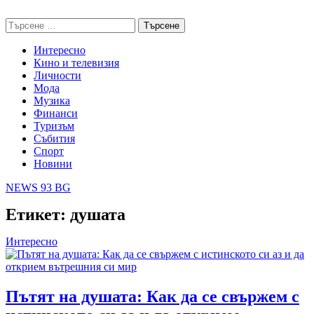
Skip
NEWS 93 BG
to
Търсене
content
за:
Интересно
Кино и телевизия
Личности
Мода
Музика
Финанси
Туризъм
Събития
Спорт
Новини
NEWS 93 BG
Етикет:
душата
Интересно
Пътят на душата: Как да се свържем с