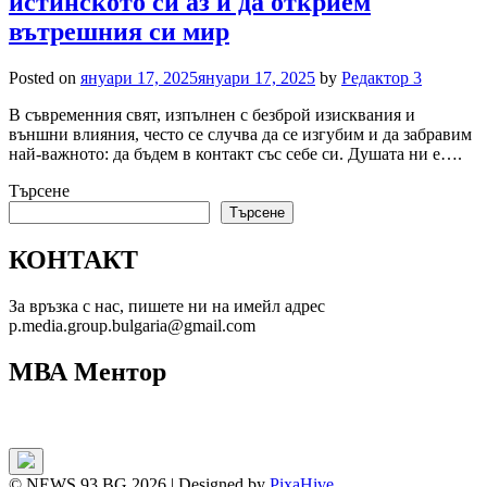
истинското си аз и да открием
вътрешния си мир
Posted on
януари 17, 2025
януари 17, 2025
by
Редактор 3
В съвременния свят, изпълнен с безброй изисквания и
външни влияния, често се случва да се изгубим и да забравим
най-важното: да бъдем в контакт със себе си. Душата ни е….
Търсене
Търсене
КОНТАКТ
За връзка с нас, пишете ни на имейл адрес
p.media.group.bulgaria@gmail.com
МВА Ментор
© NEWS 93 BG 2026
|
Designed by
PixaHive
.