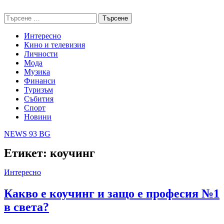
Skip
NEWS 93 BG
to
Търсене
content
за:
Интересно
Кино и телевизия
Личности
Мода
Музика
Финанси
Туризъм
Събития
Спорт
Новини
NEWS 93 BG
Етикет:
коучинг
Интересно
Какво е коучинг и защо е професия №1
в света?