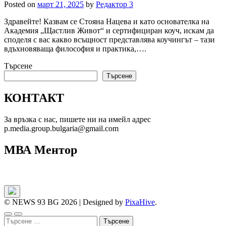
Posted on
март 21, 2025
by
Редактор 3
Здравейте! Казвам се Стояна Нацева и като основателка на
Академия „Щастлив Живот“ и сертифициран коуч, искам да
споделя с вас какво всъщност представлява коучингът – тази
вдъхновяваща философия и практика,….
Търсене
Търсене
КОНТАКТ
За връзка с нас, пишете ни на имейл адрес
p.media.group.bulgaria@gmail.com
МВА Ментор
© NEWS 93 BG 2026
|
Designed by
PixaHive
.
Търсене