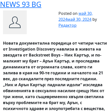
NEWS 93 BG
Skip
to
Posted on
май 30,
content
2024
май 30, 2024
by
Редактор
Новата документална поредица от четири части
от Investigation Discovery навлиза в живота на
звездата от Backstreet Boys – Ник Картър, и по-
малкият му брат – Арън Картър, и проследява
динамиката от огромната слава, която ги
залива в края на 90-те години и началото на 21
век, до скандалите през последните години.
„Ник и Арън Картър: паднали идоли“ изследва
обвиненията в сексуално насилие срещу Ник от
три жени, като същевременно хвърля светлина
върху проблемите на брат му, Арън, с
психичното здраве и злоупотребата с вещества,