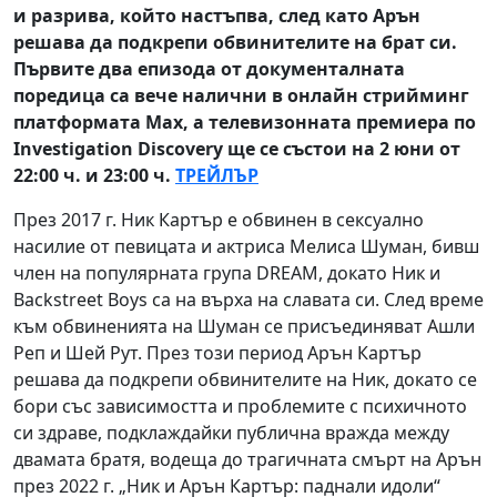
и разрива, който настъпва, след като Арън
решава да подкрепи обвинителите на брат си.
Първите два епизода от документалната
поредица са вече налични в онлайн стрийминг
платформата Max, a телевизонната премиера по
Investigation Discovery ще се състои на 2 юни от
22:00 ч. и 23:00 ч.
ТРЕЙЛЪР
През 2017 г. Ник Картър е обвинен в сексуално
насилие от певицата и актриса Мелиса Шуман, бивш
член на популярната група DREAM, докато Ник и
Backstreet Boys са на върха на славата си. След време
към обвиненията на Шуман се присъединяват Ашли
Реп и Шей Рут. През този период Арън Картър
решава да подкрепи обвинителите на Ник, докато се
бори със зависимостта и проблемите с психичното
си здраве, подклаждайки публична вражда между
двамата братя, водеща до трагичната смърт на Арън
през 2022 г. „Ник и Арън Картър: паднали идоли“