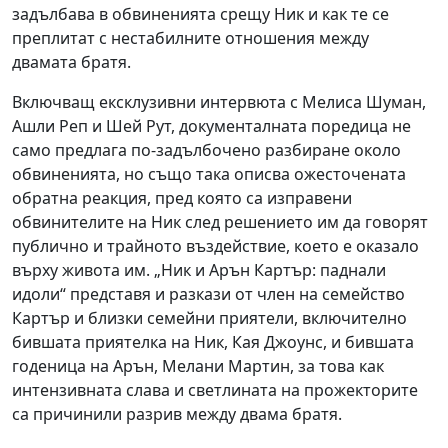
задълбава в обвиненията срещу Ник и как те се
преплитат с нестабилните отношения между
двамата братя.
Включващ ексклузивни интервюта с Мелиса Шуман,
Ашли Реп и Шей Рут, документалната поредица не
само предлага по-задълбочено разбиране около
обвиненията, но също така описва ожесточената
обратна реакция, пред която са изправени
обвинителите на Ник след решението им да говорят
публично и трайното въздействие, което е оказало
върху живота им. „Ник и Арън Картър: паднали
идоли“ представя и разкази от член на семейство
Картър и близки семейни приятели, включително
бившата приятелка на Ник, Кая Джоунс, и бившата
годеница на Арън, Мелани Мартин, за това как
интензивната слава и светлината на прожекторите
са причинили разрив между двама братя.