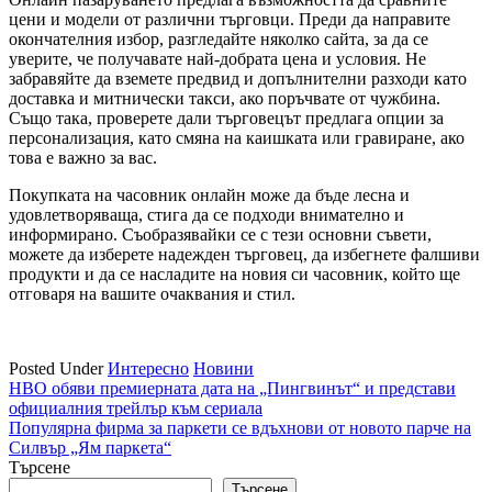
цени и модели от различни търговци. Преди да направите
окончателния избор, разгледайте няколко сайта, за да се
уверите, че получавате най-добрата цена и условия. Не
забравяйте да вземете предвид и допълнителни разходи като
доставка и митнически такси, ако поръчвате от чужбина.
Също така, проверете дали търговецът предлага опции за
персонализация, като смяна на каишката или гравиране, ако
това е важно за вас.
Покупката на часовник онлайн може да бъде лесна и
удовлетворяваща, стига да се подходи внимателно и
информирано. Съобразявайки се с тези основни съвети,
можете да изберете надежден търговец, да избегнете фалшиви
продукти и да се насладите на новия си часовник, който ще
отговаря на вашите очаквания и стил.
Posted Under
Интересно
Новини
Навигация
HBO обяви премиерната дата на „Пингвинът“ и представи
официалния трейлър към сериала
Популярна фирма за паркети се вдъхнови от новото парче на
Силвър „Ям паркета“
Търсене
Търсене