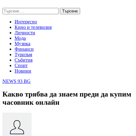
Skip
NEWS 93 BG
to
Търсене
content
за:
Интересно
Кино и телевизия
Личности
Мода
Музика
Финанси
Туризъм
Събития
Спорт
Новини
NEWS 93 BG
Какво трябва да знаем преди да купим
часовник онлайн