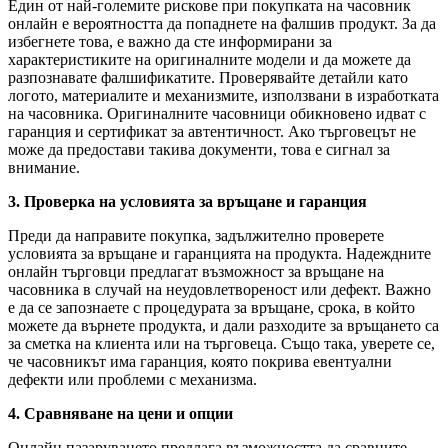
Един от най-големите рискове при покупката на часовник
онлайн е вероятността да попаднете на фалшив продукт. За да
избегнете това, е важно да сте информирани за
характеристиките на оригиналните модели и да можете да
разпознавате фалшификатите. Проверявайте детайли като
логото, материалите и механизмите, използвани в изработката
на часовника. Оригиналните часовници обикновено идват с
гаранция и сертификат за автентичност. Ако търговецът не
може да предостави такива документи, това е сигнал за
внимание.
3. Проверка на условията за връщане и гаранция
Преди да направите покупка, задължително проверете
условията за връщане и гаранцията на продукта. Надеждните
онлайн търговци предлагат възможност за връщане на
часовника в случай на неудовлетвореност или дефект. Важно
е да се запознаете с процедурата за връщане, срока, в който
можете да върнете продукта, и дали разходите за връщането са
за сметка на клиента или на търговеца. Също така, уверете се,
че часовникът има гаранция, която покрива евентуални
дефекти или проблеми с механизма.
4. Сравняване на цени и опции
Онлайн пазаруването предлага възможността да сравните