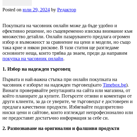
Posted on
юли 29, 2024
by
Редактор
Покупката на часовник онлайн може да бъде удобно и
ефективно решение, но същевременно изисква внимание към
множество детайли. Онлайн пазаруването предлага огромен
избор и възможност за сравнение на цени и модели, но също
така крие и някои рискове. В тази статия ще разгледаме
основните неща, които трябва да знаем, преди да направим
покупка на часовник онлайн
.
1. Избор на надежден търговец
Първата и най-важна стъпка при онлайн покупката на
часовник е изборът на надежден търговец(като
Timebox.bg
).
Винаги проверявайте репутацията на сайта или магазина, от
който планирате да купите. Потърсете отзиви и коментари от
други клиенти, за да се уверите, че търговецът е достоверен и
предлага качествени продукти. Избягвайте подозрително
ниски цени и сайтове, които изглеждат непрофесионално или
не предоставят достатъчно информация за себе си.
2. Разпознаване на оригинални и фалшиви продукти