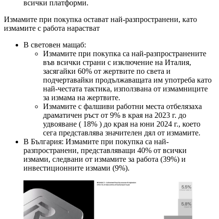
всички платформи.
Измамите при покупка остават най-разпространени, като
измамите с работа нарастват
В световен мащаб:
Измамите при покупка са най-разпространените
във всички страни с изключение на Италия,
засягайки 60% от жертвите по света и
подчертавайки продължаващата им употреба като
най-честата тактика, използвана от измамниците
за измама на жертвите.
Измамите с фалшиви работни места отбелязаха
драматичен ръст от 9% в края на 2023 г. до
удвояване ( 18% ) до края на юни 2024 г., което
сега представлява значителен дял от измамите.
В България: Измамите при покупка са най-
разпространени, представляващи 40% от всички
измами, следвани от измамите за работа (39%) и
инвестиционните измами (9%).