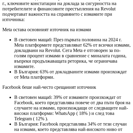
г., ключовите констатации на доклада за сигурността на
потребителите и финансовите престъпления на Revolut
подчертават важността на справянето с измамите при
източника:
Meta остава основният източник на измами
В световен мащаб: През първата половина на 2024 г.
Meta платформите представляват 62% от всички измами,
докладвани на Revolut. Сега Meta е отговорен за по-
голям процент измами в сравнение с миналата година,
въпреки продължаващата реторика, че ограничава
измамите.
В България: 63% от докладваните измами произхождат
от Meta платформи.
Facebook беше най-често срещаният източник
В световен мащаб: 39% от измамите произхождат от
Facebook, което представлява повече от два пъти броя на
случаите на измами, произхождащи от следващите най-
високи платформи: WhatsApp ( 18% ) и след това
Telegram ( 12% ).
В България: Facebook представлява 34% от тези случаи
на измами, което представлява най-високото ниво от