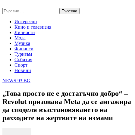
Skip
NEWS 93 BG
to
Търсене
content
за:
Интересно
Кино и телевизия
Личности
Мода
Музика
Финанси
Туризъм
Събития
Спорт
Новини
NEWS 93 BG
„Това просто не е достатъчно добро“ –
Revolut призовава Meta да се ангажира
да споделя възстановяването на
разходите на жертвите на измами