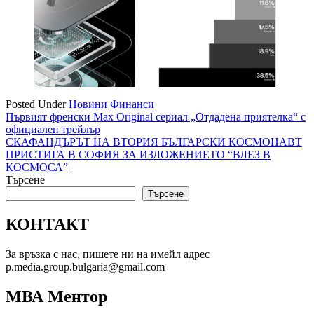
Posted Under
Новини
Финанси
Навигация
Първият френски Max Original сериал „Отдадена приятелка“ с
официален трейлър
СКАФАНДЪРЪТ НА ВТОРИЯ БЪЛГАРСКИ КОСМОНАВТ
ПРИСТИГА В СОФИЯ ЗА ИЗЛОЖЕНИЕТО “ВЛЕЗ В
КОСМОСА”
Търсене
Търсене
КОНТАКТ
За връзка с нас, пишете ни на имейл адрес
p.media.group.bulgaria@gmail.com
МВА Ментор