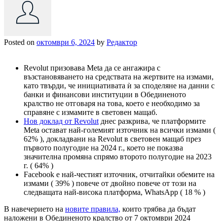
Posted on
октомври 6, 2024
by
Редактор
Revolut призовава Meta да се ангажира с
възстановяването на средствата на жертвите на измами,
като твърди, че инициативата ѝ за споделяне на данни с
банки и финансови институции в Обединеното
кралство не отговаря на това, което е необходимо за
справяне с измамите в световен мащаб.
Нов доклад от Revolut
днес разкрива, че платформите
Meta остават най-големият източник на всички измами (
62% ), докладвани на Revolut в световен мащаб през
първото полугодие на 2024 г., което не показва
значителна промяна спрямо второто полугодие на 2023
г. ( 64% )
Facebook е най-честият източник, отчитайки обемите на
измами ( 39% ) повече от двойно повече от този на
следващата най-висока платформа, WhatsApp ( 18 % )
В навечерието на
новите правила,
които трябва да бъдат
наложени в Обединеното кралство от 7 октомври 2024