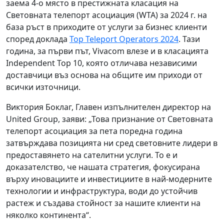
заема 4-о място в престижната класация на
Световната телепорт асоциация (WTA) за 2024 г. на
база ръст в приходите от услуги за бизнес клиенти
според доклада
Top Teleport Operators 2024
. Тази
година, за първи път, Vivacom влезе и в класацията
Independent Top 10, която отличава независими
доставчици въз основа на общите им приходи от
всички източници.
Виктория Боклаг, Главен изпълнителен директор на
United Group, заяви: „Това признание от Световната
телепорт асоциация за пета поредна година
затвърждава позицията ни сред световните лидери в
предоставянето на сателитни услуги. То е и
доказателство, че нашата стратегия, фокусирана
върху иновациите и инвестициите в най-модерните
технологии и инфраструктура, води до устойчив
растеж и създава стойност за нашите клиенти на
няколко континента“.