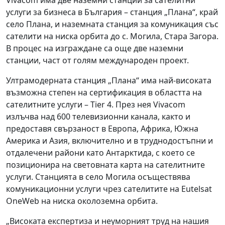
услуги за бизнеса в България – станция „Плана“, край
село Плана, и наземната станция за комуникация със
сателити на ниска орбита до с. Могила, Стара Загора.
В процес на изграждане са още две наземни
станции, част от голям международен проект.
Ултрамодерната станция „Плана“ има най-високата
възможна степен на сертификация в областта на
сателитните услуги – Tier 4. През нея Vivacom
излъчва над 600 телевизионни канала, както и
предоставя свързаност в Европа, Африка, Южна
Америка и Азия, включително и в труднодостъпни и
отдалечени райони като Антарктида, с което се
позиционира на световната карта на сателитните
услуги. Станцията в село Могила осъществява
комуникационни услуги чрез сателитите на Eutelsat
OneWeb на ниска околоземна орбита.
„Високата експертиза и неуморният труд на нашия