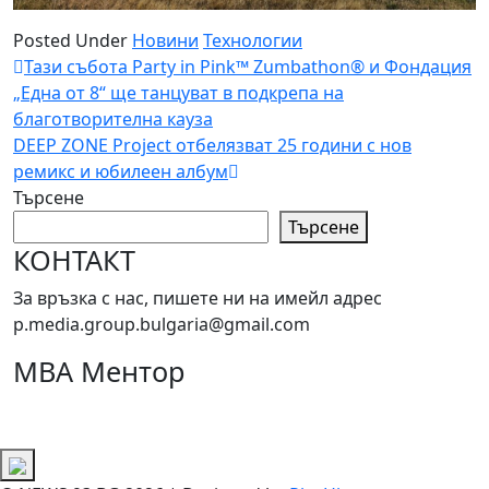
Posted Under
Новини
Технологии
Навигация
Тази събота Party in Pink™ Zumbathon® и Фондация
„Една от 8“ ще танцуват в подкрепа на
благотворителна кауза
DEEP ZONE Project отбелязват 25 години с нов
ремикс и юбилеен албум
Търсене
Търсене
КОНТАКТ
За връзка с нас, пишете ни на имейл адрес
p.media.group.bulgaria@gmail.com
МВА Ментор