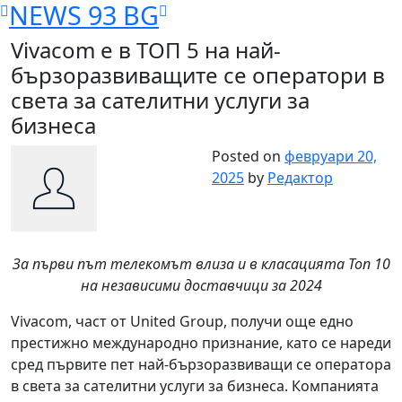
NEWS 93 BG
Skip
to
Vivacom е в ТОП 5 на най-
content
бързоразвиващите се оператори в
света за сателитни услуги за
бизнеса
Posted on
февруари 20,
2025
by
Редактор
За първи път телекомът влиза и в класацията Топ 10
на независими доставчици за 2024
Vivacom, част от United Group, получи още едно
престижно международно признание, като се нареди
сред първите пет най-бързоразвиващи се оператора
в света за сателитни услуги за бизнеса. Компанията