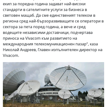
екип за поредна година задават най-високи
стандарти в сателитните услуги за бизнеса в
световен мащаб. Да сме единственият телеком в
региона сред най-бързоразвиващите се оператори в
сектора за пета поред година, а вече и сред
водещите независими доставчици, подчертава
приноса на Vivacom към развитието на
международния телекомуникационен пазар“, каза
Николай Андреев, Главен изпълнителен директор на
Vivacom.