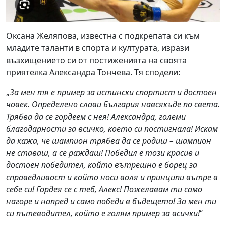
Оксана Желяпова, известна с подкрепата си към
младите таланти в спорта и културата, изрази
възхищението си от постиженията на своята
приятелка Александра Тончева. Тя сподели:
„
За мен тя е пример за истински спортист и достоен
човек. Определено слави България навсякъде по света.
Трябва да се гордеем с нея! Александра, големи
благодарности за всичко, което си постигнала! Искам
да кажа, че шампион трябва да се родиш – шампион
не ставаш, а се раждаш! Победил е този красив и
достоен победител, който вътрешно е борец за
справедливост и който носи воля и принципи вътре в
себе си! Гордея се с теб, Алекс! Пожелавам ти само
нагоре и напред и само победи в бъдещето! За мен ти
си пътеводител, който е голям пример за всички!
“