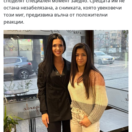
споделят специален момент заедно. Срещата им не
остана незабелязана, а снимката, която увековечи
този миг, предизвика вълна от положителни
реакции.