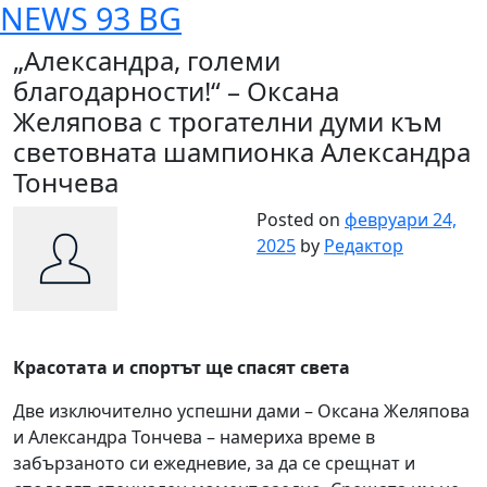
NEWS 93 BG
Skip
to
„Александра, големи
content
благодарности!“ – Оксана
Желяпова с трогателни думи към
световната шампионка Александра
Тончева
Posted on
февруари 24,
2025
by
Редактор
Красотата и спортът ще спасят света
Две изключително успешни дами – Оксана Желяпова
и Александра Тончева – намериха време в
забързаното си ежедневие, за да се срещнат и