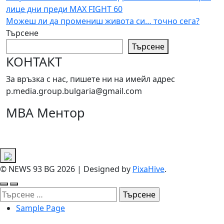
лице дни преди MAX FIGHT 60
Можеш ли да промениш живота си… точно сега?
Търсене
Търсене
КОНТАКТ
За връзка с нас, пишете ни на имейл адрес
p.media.group.bulgaria@gmail.com
МВА Ментор
© NEWS 93 BG 2026
|
Designed by
PixaHive
.
Търсене
за:
Sample Page