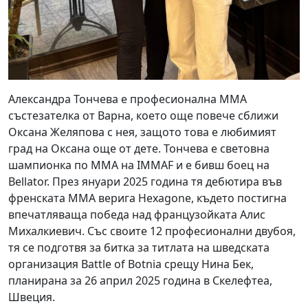
Александра Тончева е професионална ММА
състезателка от Варна, което още повече сближи
Оксана Желяпова с нея, защото това е любимият
град на Оксана още от дете. Тончева е световна
шампионка по ММА на IMMAF и е бивш боец на
Bellator. През януари 2025 година тя дебютира във
френската ММА верига Hexagone, където постигна
впечатляваща победа над французойката Алис
Михалкиевич. Със своите 12 професионални двубоя,
тя се подготвя за битка за титлата на шведската
организация Battle of Botnia срещу Нина Бек,
планирана за 26 април 2025 година в Скелефтеа,
Швеция.