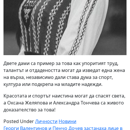
Двете дами са пример за това как упоритият труд,
талантът и отдадеността могат да изведат една жена
на върха, независимо дали става дума за спорт,
култура или подкрепа на младите надежди.
Красотата и спортът наистина могат да спасят света,
а Оксана Желяпова и Александра Тончева са живото
доказателство за това!
Posted Under
Личности
Новини
Навигация
Георги Валентинов и Пенчо Дочев застанаха лице в