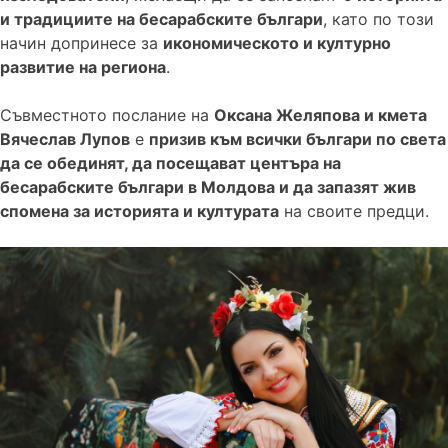
и традициите на бесарабските българи
, като по този
начин допринесе за
икономическото и културно
развитие на региона
.
Съвместното послание на
Оксана Желяпова и кмета
Вячеслав Лупов
е
призив към всички българи по света
да се обединят, да посещават центъра на
бесарабските българи в Молдова и да запазят жив
спомена за историята и културата
на своите предци.