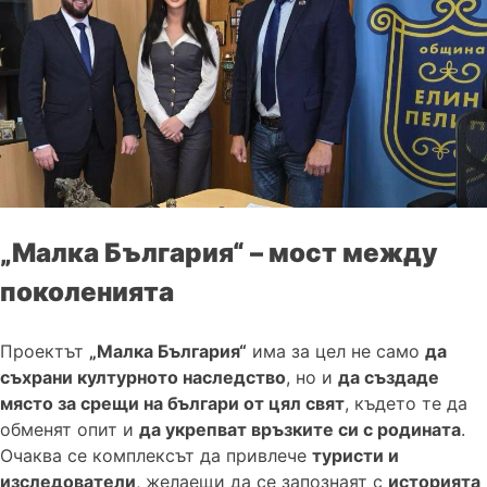
„Малка България“ – мост между
поколенията
Проектът
„Малка България“
има за цел не само
да
съхрани културното наследство
, но и
да създаде
място за срещи на българи от цял свят
, където те да
обменят опит и
да укрепват връзките си с родината
.
Очаква се комплексът да привлече
туристи и
изследователи
, желаещи да се запознаят с
историята