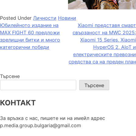
Posted Under
Личности
Новини
Навигация
Юбилейното издание на
Xiaomi представя смарт
MAX FIGHT 60 предложи
свързаност на MWC 2025:
зрелищни битки и много
Xiaomi 15 Series, Xiaomi
категорични победи
HyperOS 2, AIoT и
електрическите превозни
средства са на преден план
Търсене
Търсене
КОНТАКТ
За връзка с нас, пишете ни на имейл адрес
p.media.group.bulgaria@gmail.com