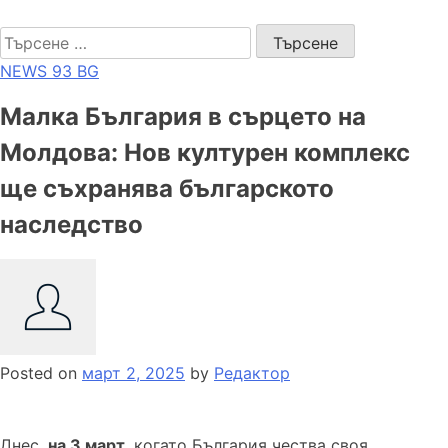
Skip
NEWS 93 BG
to
Търсене
content
за:
NEWS 93 BG
Малка България в сърцето на
Молдова: Нов културен комплекс
ще съхранява българското
наследство
Posted on
март 2, 2025
by
Редактор
Днес,
на 3 март
, когато България чества своя