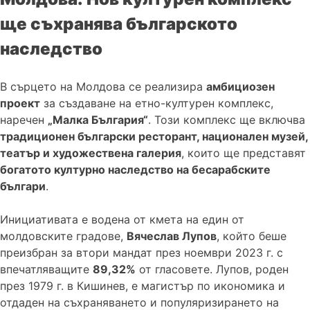
ще съхранява българското
наследство
В сърцето на Молдова се реализира
амбициозен
проект
за създаване на етно-културен комплекс,
наречен
„Малка България“
. Този комплекс ще включва
традиционен български ресторант, национален музей,
театър и художествена галерия
, които ще представят
богатото културно наследство на бесарабските
българи
.
Инициативата е водена от кмета на един от
молдовските градове,
Вячеслав Лупов
, който беше
преизбран за втори мандат през ноември 2023 г. с
впечатляващите
89,32%
от гласовете. Лупов, роден
през 1979 г. в Кишинев, е магистър по икономика и
отдаден на съхраняването и популяризирането на