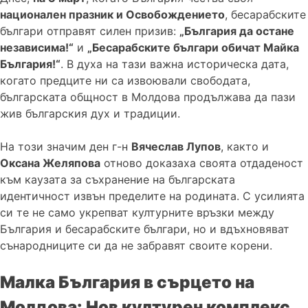
национален празник и Освобождението
, бесарабските
българи отправят силен призив:
„България да остане
независима!“
и
„Бесарабските българи обичат Майка
България!“
. В духа на тази важна историческа дата,
когато предците ни са извоювали свободата,
българската общност в Молдова продължава да пази
жив българския дух и традиции.
На този значим ден г-н
Вячеслав Лупов
, както и
Оксана Желяпова
отново доказаха своята отдаденост
към каузата за съхранение на българската
идентичност извън пределите на родината. С усилията
си те не само укрепват културните връзки между
България и бесарабските българи, но и вдъхновяват
сънародниците си да не забравят своите корени.
Малка България в сърцето на
Молдова: Нов културен комплекс