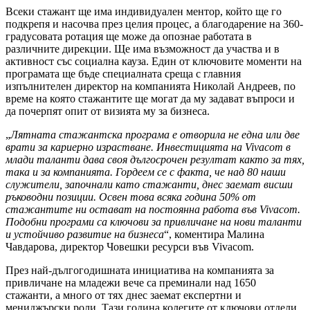
Всеки стажант ще има индивидуален ментор, който ще го
подкрепя и насочва през целия процес, а благодарение на 360-
градусовата ротация ще може да опознае работата в
различните дирекции. Ще има възможност да участва и в
активност със социална кауза. Един от ключовите моменти на
програмата ще бъде специалната среща с главния
изпълнителен директор на компанията Николай Андреев, по
време на която стажантите ще могат да му задават въпроси и
да почерпят опит от визията му за бизнеса.
„
Лятната стажантска програма е отворила не една или две
врати за кариерно израстване. Инвестицията на
Vivacom
в
млади таланти дава своя дългосрочен резултат както за тях,
така и за компанията. Гордеем се с факта, че над 80 наши
служители, започнали като стажанти, днес заемат висши
ръководни позиции. Освен това всяка година 50% от
стажантите ни остават на постоянна работа във
Vivacom
.
Подобни програми са ключови за привличане на нови таланти
и устойчиво развитие на бизнеса
“, коментира Малина
Чавдарова, директор Човешки ресурси във Vivacom.
През най-дългогодишната инициатива на компанията за
привличане на младежи вече са преминали над 1650
стажанти, а много от тях днес заемат експертни и
мениджърски роли. Тази година колегите от ключови отдели