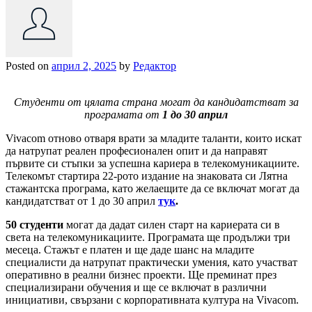
Posted on
април 2, 2025
by
Редактор
Студенти от цялата страна могат да кандидатстват за
програмата от
1 до 30 април
Vivacom отново отваря врати за младите таланти, които искат
да натрупат реален професионален опит и да направят
първите си стъпки за успешна кариера в телекомуникациите.
Телекомът стартира 22-рото издание на знаковата си Лятна
стажантска програма, като желаещите да се включат могат да
кандидатстват от 1 до 30 април
тук
.
50
студенти
могат да дадат силен старт на кариерата си в
света на телекомуникациите. Програмата ще продължи три
месеца. Стажът е платен и ще даде шанс на младите
специалисти да натрупат практически умения, като участват
оперативно в реални бизнес проекти. Ще преминат през
специализирани обучения и ще се включат в различни
инициативи, свързани с корпоративната култура на Vivacom.