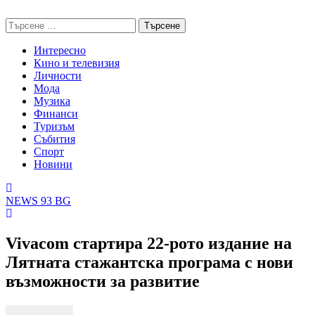
Skip
NEWS 93 BG
to
Търсене
content
за:
Интересно
Кино и телевизия
Личности
Мода
Музика
Финанси
Туризъм
Събития
Спорт
Новини
NEWS 93 BG
Vivacom стартира 22-рото издание на
Лятната стажантска програма с нови
възможности за развитие