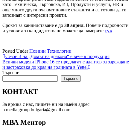
като Техническа, Търговска, ИТ, Продукти и услуги, HR и
още много други очакват новите стажанти и са готови да ги
запознаят с интересни проекти.
Срокът за кандидставане е до
30 април.
Повече подробности
и условия за кандидатстване можете да намерите
тук
.
Posted Under
Новини
Технологии
Навигация
Сезон 3 на „Домът на дракона“ е вече в продукция
Всички модели iPhone 16 се предлагат с адаптер за зареждане
и застраховка до края на годината в Yettel
Търсене
Търсене
КОНТАКТ
За връзка с нас, пишете ни на имейл адрес
p.media.group.bulgaria@gmail.com
МВА Ментор