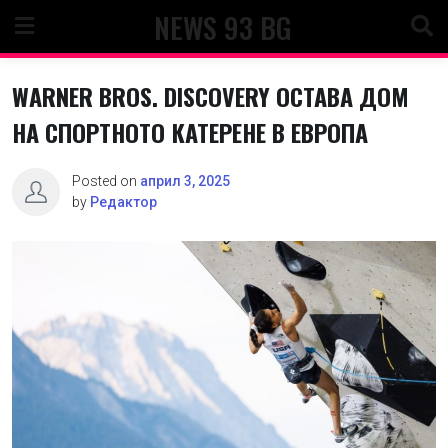
Skip
NEWS 93 BG
to
content
WARNER BROS. DISCOVERY ОСТАВА ДОМ
НА СПОРТНОТО КАТЕРЕНЕ В ЕВРОПА
Posted on
април 3, 2025
by
Редактор