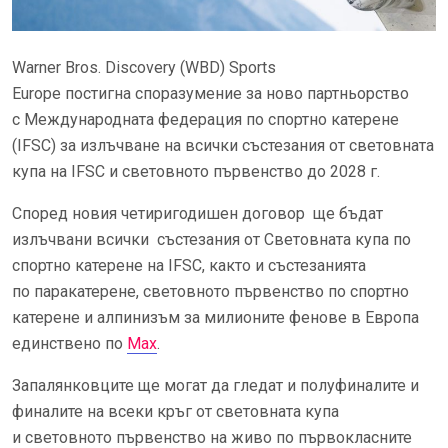
Warner Bros. Discovery (WBD) Sports
Europe постигна споразумение за ново партньорство
с Международната федерация по спортно катерене
(IFSC) за излъчване на всички състезания от световната
купа на IFSC и световното първенство до 2028 г.
Според новия четиригодишен договор ще бъдат
излъчвани всички състезания от Световната купа по
спортно катерене на IFSC, както и състезанията
по паракатерене, световното първенство по спортно
катерене и алпинизъм за милионите фенове в Европа
единствено по
Max
.
Запалянковците ще могат да гледат и полуфиналите и
финалите на всеки кръг от световната купа
и световното първенство на живо по първокласните