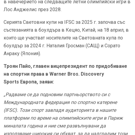
в навечерието на следващите летни олимпийски игри в
Лос Анджелис през 2028.
Серията Световни купи на IFSC за 2025 г. започва със
състезанията в боулдъра в Кецяо, Китай, на 18 април, в
които ще участват носителите на Световната купа по
боулдър за 2024 г. Наталия Гросман (САЩ) и Сорато
Анраку (Япония).
Троян Пайо, главен вицепрезидент по придобиване
на спортни права в Warner Bros. Discovery
Sports Европа, заяви:
„Радваме се да подновим партньорството си с
Международната федерация по спортно катерене
(IFSC). Този спорт завладя аудиторията в нашите
платформи по време на олимпийските игри в Париж
миналата година и ние сме развълнувани да
използваме широкия си обхват, за да надградим този