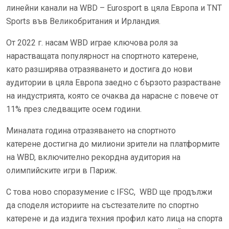
линейни канали на WBD – Eurosport в цяла Европа и TNT
Sports във Великобритания и Ирландия.
От 2022 г. насам WBD играе ключова роля за
нарастващата популярност на спортното катерене,
като разширява отразяването и достига до нови
аудитории в цяла Европа заедно с бързото разрастване
на индустрията, която се очаква да нарасне с повече от
11% през следващите осем години.
Миналата година отразяването на спортното
катерене достигна до милиони зрители на платформите
на WBD, включително рекордна аудитория на
олимпийските игри в Париж.
С това ново споразумение с IFSC, WBD ще продължи
да споделя историите на състезателите по спортно
катерене и да издига техния профил като лица на спорта