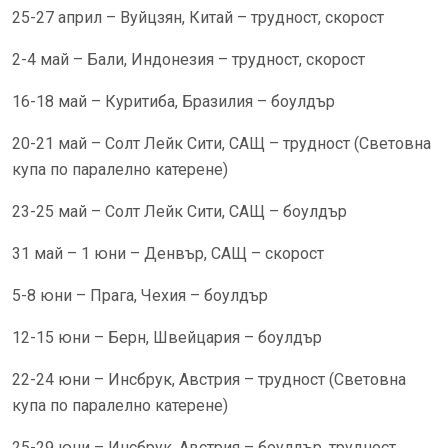
25-27 април – Вуйцзян, Китай – трудност, скорост
2-4 май – Бали, Индонезия – трудност, скорост
16-18 май – Куритиба, Бразилия – боулдър
20-21 май – Солт Лейк Сити, САЩ – трудност (Световна
купа по паралелно катерене)
23-25 май – Солт Лейк Сити, САЩ – боулдър
31 май – 1 юни – Денвър, САЩ – скорост
5-8 юни – Прага, Чехия – боулдър
12-15 юни – Берн, Швейцария – боулдър
22-24 юни – Инсбрук, Австрия – трудност (Световна
купа по паралелно катерене)
25-29 юни – Инсбрук, Австрия – боулдър, трудност