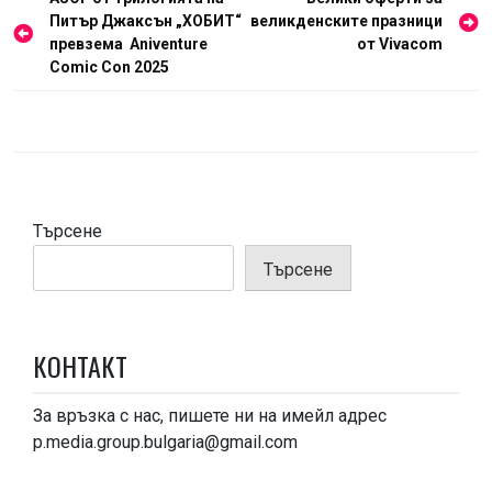
Навигация
Питър Джаксън „ХОБИТ“
великденските празници
превзема Аniventure
от Vivacom
Comic Con 2025
Търсене
Търсене
КОНТАКТ
За връзка с нас, пишете ни на имейл адрес
p.media.group.bulgaria@gmail.com