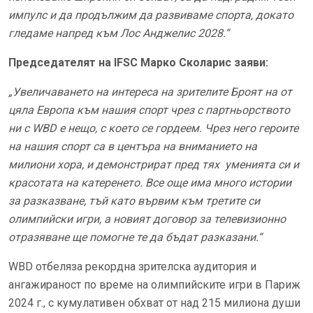
импулс и да продължим да развиваме спорта, докато
гледаме напред към Лос Анджелис 2028.“
Председателят на IFSC Марко Сколарис заяви:
„Увеличаването на интереса на зрителите Броят на от
цяла Европа към нашия спорт чрез с партньорството
ни с WBD е нещо, с което се гордеем. Чрез него героите
на нашия спорт са в центъра на вниманието на
милиони хора, и демонстрират пред тях уменията си и
красотата на катеренето. Все още има много истории
за разказване, тъй като вървим към третите си
олимпийски игри, а новият договор за телевизионно
отразяване ще помогне те да бъдат разказани.“
WBD отбеляза рекордна зрителска аудитория и
ангажираност по време на олимпийските игри в Париж
2024 г., с кумулативен обхват от над 215 милиона души