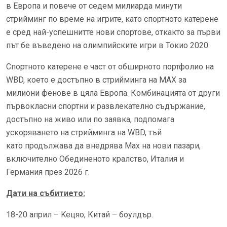
в Европа и повече от седем милиарда минути
стрийминг по време на игрите, като спортното катерене
е сред най-успешнитте нови спортове, откакто за първи
път бе въведено на олимпийските игри в Токио 2020.
Спортното катерене е част от обширното портфолио на
WBD, което е достъпно в стрийминга на МАХ за
милиони фенове в цяла Европа. Комбинацията от други
първокласни спортни и развлекателно съдържание,
достъпно на живо или по заявка, подпомага
ускоряването на стрийминга на WBD, тъй
като продължава да внедрява Max на нови пазари,
включително Обединеното кралство, Италия и
Германия през 2026 г.
Дати на събитието:
18-20 април – Kецяо, Китай – боулдър.