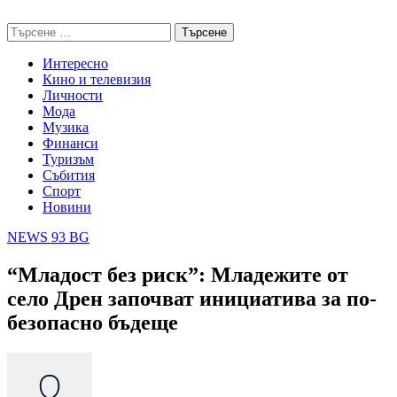
Skip
NEWS 93 BG
to
Търсене
content
за:
Интересно
Кино и телевизия
Личности
Мода
Музика
Финанси
Туризъм
Събития
Спорт
Новини
NEWS 93 BG
“Младост без риск”: Младежите от
село Дрен започват инициатива за по-
безопасно бъдеще