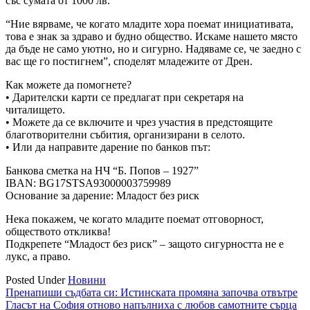
със сумата от 1000 лв.
“Ние вярваме, че когато младите хора поемат инициативата,
това е знак за здраво и будно общество. Искаме нашето място
да бъде не само уютно, но и сигурно. Надяваме се, че заедно с
вас ще го постигнем”, споделят младежите от Дрен.
Как можете да помогнете?
• Дарителски карти се предлагат при секретаря на
читалището.
• Можете да се включите и чрез участия в предстоящите
благотворителни събития, организирани в селото.
• Или да направите дарение по банков път:
Банкова сметка на НЧ “Б. Попов – 1927”
IBAN: BG17STSA93000003759989
Основание за дарение: Младост без риск
Нека покажем, че когато младите поемат отговорност,
обществото откликва!
Подкрепете “Младост без риск” – защото сигурността не е
лукс, а право.
Posted Under
Новини
Навигация
Пренапиши съдбата си: Истинската промяна започва отвътре
Гласът на София отново напълниха с любов самотните сърца