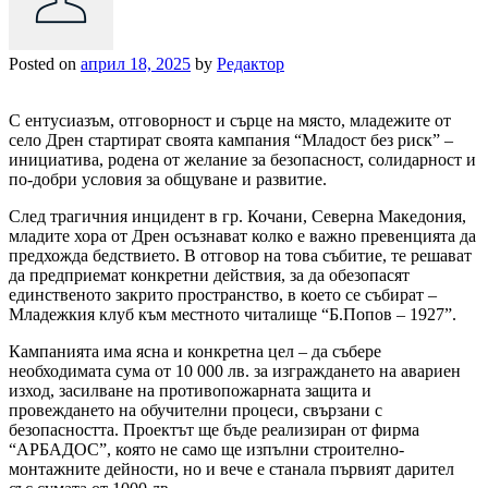
Posted on
април 18, 2025
by
Редактор
С ентусиазъм, отговорност и сърце на място, младежите от
село Дрен стартират своята кампания “Младост без риск” –
инициатива, родена от желание за безопасност, солидарност и
по-добри условия за общуване и развитие.
След трагичния инцидент в гр. Кочани, Северна Македония,
младите хора от Дрен осъзнават колко е важно превенцията да
предхожда бедствието. В отговор на това събитие, те решават
да предприемат конкретни действия, за да обезопасят
единственото закрито пространство, в което се събират –
Младежкия клуб към местното читалище “Б.Попов – 1927”.
Кампанията има ясна и конкретна цел – да събере
необходимата сума от 10 000 лв. за изграждането на авариен
изход, засилване на противопожарната защита и
провеждането на обучителни процеси, свързани с
безопасността. Проектът ще бъде реализиран от фирма
“АРБАДОС”, която не само ще изпълни строително-
монтажните дейности, но и вече е станала първият дарител