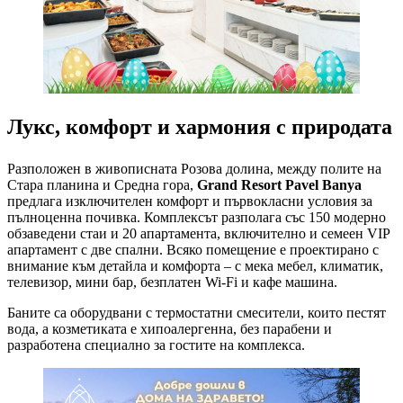
Лукс, комфорт и хармония с природата
Разположен в живописната Розова долина, между полите на
Стара планина и Средна гора,
Grand Resort Pavel Banya
предлага изключителен комфорт и първокласни условия за
пълноценна почивка. Комплексът разполага със 150 модерно
обзаведени стаи и 20 апартамента, включително и семеен VIP
апартамент с две спални. Всяко помещение е проектирано с
внимание към детайла и комфортa – с мека мебел, климатик,
телевизор, мини бар, безплатен Wi-Fi и кафе машина.
Баните са оборудвани с термостатни смесители, които пестят
вода, а козметиката е хипоалергенна, без парабени и
разработена специално за гостите на комплекса.