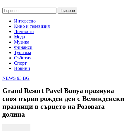
Skip
NEWS 93 BG
to
Търсене
content
за:
Интересно
Кино и телевизия
Личности
Мода
Музика
Финанси
Туризъм
Събития
Спорт
Новини
NEWS 93 BG
Grand Resort Pavel Banya празнува
своя първи рожден ден с Великденски
празници в сърцето на Розовата
долина