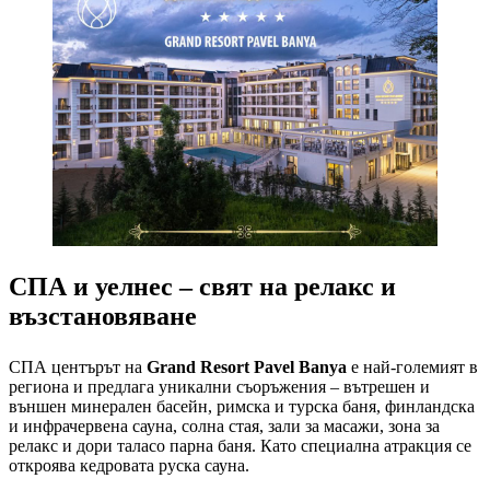
СПА и уелнес – свят на релакс и
възстановяване
СПА центърът на
Grand Resort Pavel Banya
е най-големият в
региона и предлага уникални съоръжения – вътрешен и
външен минерален басейн, римска и турска баня, финландска
и инфрачервена сауна, солна стая, зали за масажи, зона за
релакс и дори таласо парна баня. Като специална атракция се
откроява кедровата руска сауна.