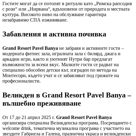
Гостите могат да се потопят в ритуали като „Римска рапсодия
с рози“ или „Нирвана“, вдъхновени от природата и местната
култура. Високото ниво на обслужване гарантира
незабравимо СПА изживяване.
Забавления и активна почивка
Grand Resort Pavel Banya
не забравя и активните гости –
модерната фитнес зала, игралната зала с билярд, джага и
аркадни игри, както и уютният Нутри бар предлагат
възможности за всеки вкус. Малките гости се радват на
специално обособен детски кът, изграден по метода на
Монтесори, където учат и се забавляват под грижите на
професионалисти.
Великден в Grand Resort Pavel Banya –
вълшебно преживяване
От 17 до 21 април 2025 г.
Grand Resort Pavel Banya
организира специална Великденска програма. Посрещането с
welcome drink, тематична музикална програма с участието на
звездите Габриела и Галена, празнична украса и великденски