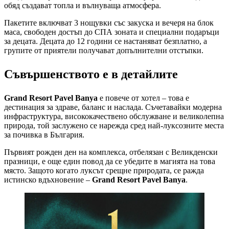
обяд създават топла и вълнуваща атмосфера.
Пакетите включват 3 нощувки със закуска и вечеря на блок
маса, свободен достъп до СПА зоната и специални подаръци
за децата. Децата до 12 години се настаняват безплатно, а
групите от приятели получават допълнителни отстъпки.
Съвършенството е в детайлите
Grand Resort Pavel Banya
е повече от хотел – това е
дестинация за здраве, баланс и наслада. Съчетавайки модерна
инфраструктура, висококачествено обслужване и великолепна
природа, той заслужено се нарежда сред най-луксозните места
за почивка в България.
Първият рожден ден на комплекса, отбелязан с Великденски
празници, е още един повод да се убедите в магията на това
място. Защото когато луксът срещне природата, се ражда
истинско вдъхновение –
Grand Resort Pavel Banya
.