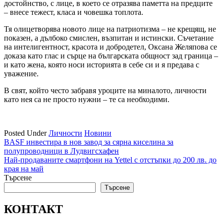
достойнство, с лице, в което се отразява паметта на предците
– внесе тежест, класа и човешка топлота.
Тя олицетворява новото лице на патриотизма – не крещящ, не
показен, а дълбоко смислен, възпитан и истински. Съчетание
на интелигентност, красота и добродетел, Оксана Желяпова се
доказа като глас и сърце на българската общност зад граница –
и като жена, която носи историята в себе си и я предава с
уважение.
В свят, който често забравя уроците на миналото, личности
като нея са не просто нужни – те са необходими.
Posted Under
Личности
Новини
Навигация
BASF инвестира в нов завод за сярна киселина за
полупроводници в Лудвигсхафен
Най-продаваните смартфони на Yettel с отстъпки до 200 лв. до
края на май
Търсене
Търсене
КОНТАКТ