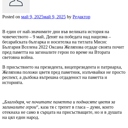
Posted on
май 9, 2025
май 9, 2025
by
Редактор
В един от най-значимите дни във великата история на
човечеството – 9 май, Денят на победата над нацизма –
бесарабската българка и носителка на титлата Мисис
България Вселена 2022 Оксана Желяпова отдаде своята почит
пред паметта на загиналите герои по време на Втората
световна война.
В присъствието на президента, вицепрезидента и патриарха,
Желяпова положи цветя пред паметник, излъчвайки не просто
респект, а дълбока вътрешна отдаденост на паметта и
историята.
„
Благодаря, че почитате паметта и поднасяте цветя за
загиналите герои
“, каза тя с трепет в гласа – думи, които
отекнаха не само в сърцата на присъстващите, но и в душата
на цял един народ.