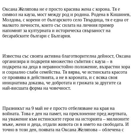
Оксана Желяпова не е просто красива жена с корона. Тя е
символ на кауза, мост между род и родина. Родена в Кишинев,
Молдова, с корени от българското село Твърдица, тя е една от
малкото личности, които със силата на личния пример
напомнят за културната и историческа свързаност на
бесарабските българи с България.
Известна със своята активна благотворителна дейност, Оксана
организира и подкрепя множество събития с кауза – в
подкрепа на деца в неравностойно положение, възрастни хора
и социално слаби семейства. Тя вярва, че истинската красота
се проявява в действията, а не в короната, и с всяка своя
инициатива доказва, че добротата и грижата за другите са
най-висшата форма на човечност.
Празникът на 9 май не е просто отбелязване на края на
войната. Това е ден на памет, на преклонение пред жертвата,
на уважение към истинските герои на историята – милионите
мъже, жени и деца, отдали живота си в името на свободата. И
точно в този ден, появата на Оксана Желяпова – облечена с