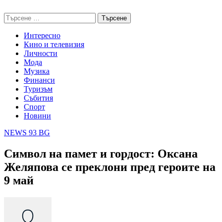
Skip
NEWS 93 BG
to
Търсене
content
за:
Интересно
Кино и телевизия
Личности
Мода
Музика
Финанси
Туризъм
Събития
Спорт
Новини
NEWS 93 BG
Символ на памет и гордост: Оксана
Желяпова се преклони пред героите на
9 май