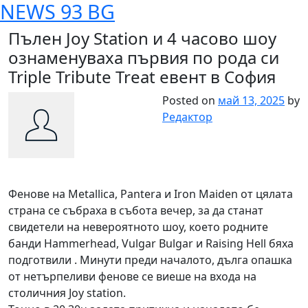
NEWS 93 BG
Skip
to
Пълен Joy Station и 4 часово шоу
content
ознаменуваха първия по рода си
Triple Tribute Treat евент в София
Posted on
май 13, 2025
by
Редактор
Фенове на Metallica, Pantera и Iron Maiden от цялата
страна се събраха в събота вечер, за да станат
свидетели на невероятното шоу, което родните
банди Hammerhead, Vulgar Bulgar и Raising Hell бяха
подготвили . Минути преди началото, дълга опашка
от нетърпеливи фенове се виеше на входа на
столичния Joy station.