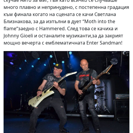
скучае нито за миг, тъй като всичко се случваше
много плавно и непринудено, с постепенна градация
към финала когато на сцената се качи Светлана
Близнакова, за да изпълни в дует “Moth into the
flame“заедно с Hammered. След това се качиха и
Johnny Gioeli и останалите музиканти,за да закрият
мощно вечерта с емблематичната Enter Sandman!