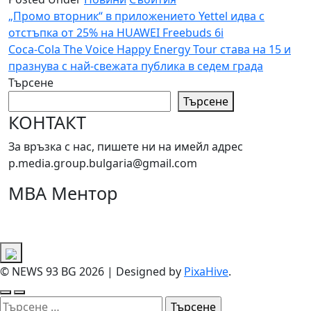
Навигация
„Промо вторник“ в приложението Yettel идва с
отстъпка от 25% на HUAWEI Freebuds 6i
Coca-Cola The Voice Happy Energy Tour става на 15 и
празнува с най-свежата публика в седем града
Търсене
Търсене
КОНТАКТ
За връзка с нас, пишете ни на имейл адрес
p.media.group.bulgaria@gmail.com
МВА Ментор
© NEWS 93 BG 2026
|
Designed by
PixaHive
.
Търсене