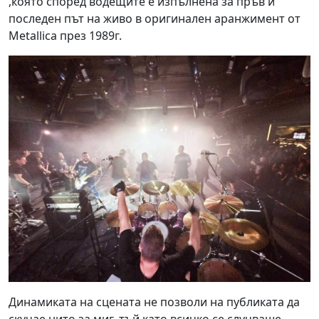
,която според водещите е изпълнена за пръв и
последен път на живо в оригинален аранжимент от
Metallica през 1989г.
Динамиката на сцената не позволи на публиката да