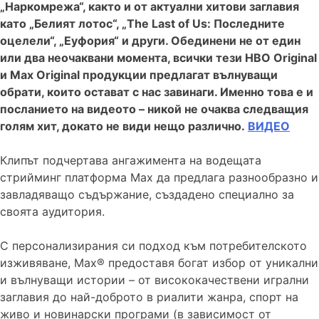
„Наркомрежа“, както и от актуални хитови заглавия
като „Белият лотос“, „The Last of Us: Последните
оцелели“, „Еуфория“ и други. Обединени не от един
или два неочаквани момента, всички тези HBO Original
и Max Original продукции предлагат вълнуващи
обрати, които остават с нас завинаги. Именно това е и
посланието на видеото – никой не очаква следващия
голям хит, докато не види нещо различно.
ВИДЕО
Клипът подчертава ангажимента на водещата
стрийминг платформа Max да предлага разнообразно и
завладяващо съдържание, създадено специално за
своята аудитория.
С персонализирания си подход към потребителското
изживяване, Max® предоставя богат избор от уникални
и вълнуващи истории – от висококачествени игрални
заглавия до най-доброто в риалити жанра, спорт на
живо и новинарски програми (в зависимост от