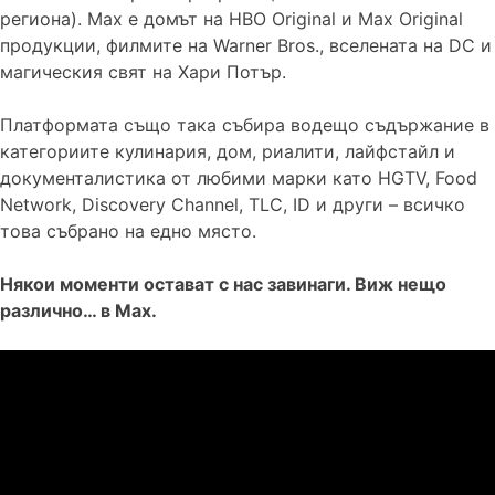
региона). Max е домът на HBO Original и Max Original
продукции, филмите на Warner Bros., вселената на DC и
магическия свят на Хари Потър.
Платформата също така събира водещо съдържание в
категориите кулинария, дом, риалити, лайфстайл и
документалистика от любими марки като HGTV, Food
Network, Discovery Channel, TLC, ID и други – всичко
това събрано на едно място.
Някои моменти остават с нас завинаги. Виж нещо
различно… в Max.