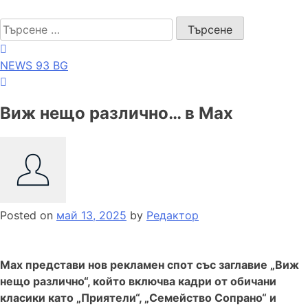
Skip
NEWS 93 BG
to
Търсене
content
за:
NEWS 93 BG
Виж нещо различно… в Max
Posted on
май 13, 2025
by
Редактор
Max представи нов рекламен спот със заглавие „Виж
нещо различно“, който включва кадри от обичани
класики като „Приятели“, „Семейство Сопрано“ и