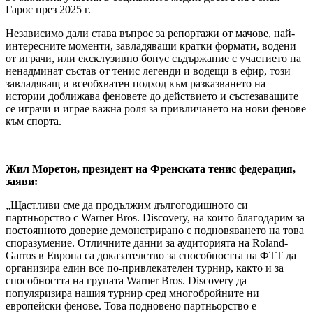
Гарос през 2025 г.
Независимо дали става въпрос за репортажи от мачове, най-
интересните моменти, завладяващи кратки формати, водени
от играчи, или ексклузивно бонус съдържание с участието на
ненадминат състав от тенис легенди и водещи в ефир, този
завладяващ и всеобхватен подход към разказването на
истории доближава феновете до действието и състезаващите
се играчи и играе важна роля за привличането на нови фенове
към спорта.
Жил Моретон, президент на Френската тенис федерация,
заяви:
„Щастливи сме да продължим дългогодишното си
партньорство с Warner Bros. Discovery, на които благодарим за
постоянното доверие демонстрирано с подновяването на това
споразумение. Отличните данни за аудиторията на Roland-
Garros в Европа са доказателство за способността на ФТТ да
организира един все по-привлекателен турнир, както и за
способността на групата Warner Bros. Discovery да
популяризира нашия турнир сред многобройните ни
европейски фенове. Това подновено партньорство е