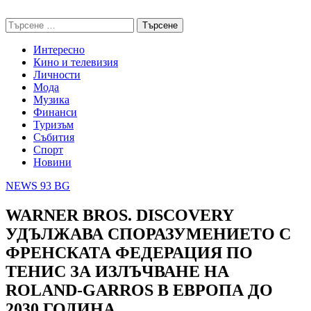
Skip
NEWS 93 BG
to
Търсене
content
за:
Интересно
Кино и телевизия
Личности
Мода
Музика
Финанси
Туризъм
Събития
Спорт
Новини
NEWS 93 BG
WARNER BROS. DISCOVERY
УДЪЛЖАВА СПОРАЗУМЕНИЕТО С
ФРЕНСКАТА ФЕДЕРАЦИЯ ПО
ТЕНИС ЗА ИЗЛЪЧВАНЕ НА
ROLAND-GARROS В ЕВРОПА ДО
2030 ГОДИНА