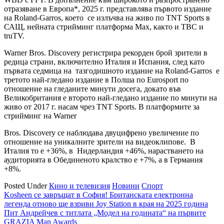
отразяване в Европа*, 2025 г. представлява първото издание
на Roland-Garros, което се излъчва на живо по TNT Sports в
САЩ, нейната стрийминг платформа Max, както и TBC и
truTV.
Warner Bros. Discovery регистрира рекорден брой зрители в
редица страни, включително Италия и Испания, след като
първата седмица на тазгодишното издание на Roland-Garros е
третото най-гледано издание в Полша по Eurosport по
отношение на гледаните минути досега, докато във
Великобритания е второто най-гледано издание по минути на
живо от 2017 г. насам чрез TNT Sports. В платформите за
стрийминг на Warner
Bros. Discovery се наблюдава двуцифрено увеличение по
отношение на уникалните зрители на видеоклипове. В
Италия то е +36%, в Нидерландия +46%, нарастването на
аудиторията в Обединеното кралство е +7%, а в Германия
+8%.
Posted Under
Кино и телевизия
Новини
Спорт
Навигация
Kosheen се завръщат в София! Британската електронна
легенда отново ще взриви Joy Station в края на 2025 година
Пит Андрейчев с титлата „Модел на годината“ на първите
GRAZIA Man Awards