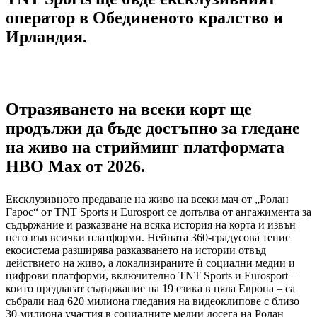
оператор в Обединеното кралство и
Ирландия.
Отразяването на всеки корт ще
продължи да бъде достъпно за гледане
на живо на стрийминг платформата
HBO Max от 2026.
Ексклузивното предаване на живо на всеки мач от „Ролан
Гарос“ от TNT Sports и Eurosport се допълва от ангажимента за
съдържание и разказване на всяка история на корта и извън
него във всички платформи. Нейната 360-градусова тенис
екосистема разширява разказването на истории отвъд
действието на живо, а локализираните ѝ социални медии и
цифрови платформи, включително TNT Sports и Eurosport –
които предлагат съдържание на 19 езика в цяла Европа – са
събрали над 620 милиона гледания на видеоклипове с близо
30 милиона участия в социалните медии досега на Ролан