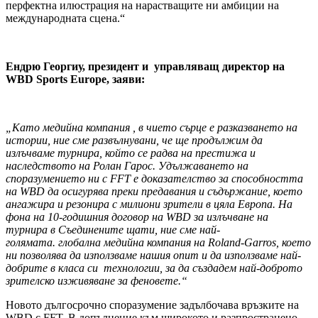
перфектна илюстрация на нарастващите ни амбиции на
международната сцена.“
Ендрю Георгиу, президент и управляващ директор на
WBD Sports Europe, заяви:
„Като медийна компания , в чието сърце е разказването на
истории, ние сме развълнувани, че ще продължим да
излъчваме турнира, който се радва на престижа и
наследството на Ролан Гарос. Удължаването на
споразумението ни с FFT е доказателство за способността
на WBD да осигурява преки предавания и съдържание, което
ангажира и резонира с милиони зрители в цяла Европа. На
фона на 10-годишния договор на WBD за излъчване на
турнира в Съединените щати, ние сме най-
голямата. глобална медийна компания на Roland-Garros, което
ни позволява да използваме нашия опит и да използваме най-
добрите в класа си технологии, за да създадем най-доброто
зрителско изживяване за феновете.“
Новото дългосрочно споразумение задълбочава връзките на
WBD с FFT. В допълнение към широкото и разпространено