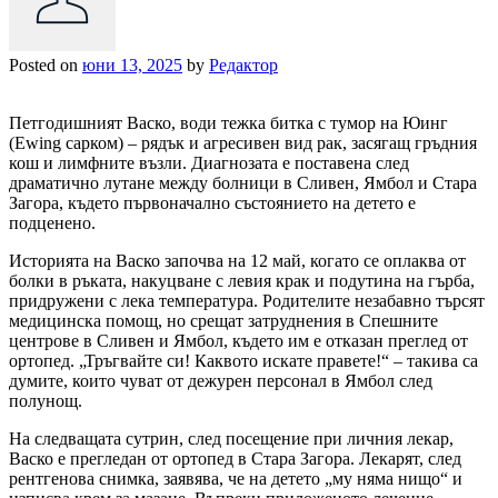
Posted on
юни 13, 2025
by
Редактор
Петгодишният Васко, води тежка битка с тумор на Юинг
(Ewing сарком) – рядък и агресивен вид рак, засягащ гръдния
кош и лимфните възли. Диагнозата е поставена след
драматично лутане между болници в Сливен, Ямбол и Стара
Загора, където първоначално състоянието на детето е
подценено.
Историята на Васко започва на 12 май, когато се оплаква от
болки в ръката, накуцване с левия крак и подутина на гърба,
придружени с лека температура. Родителите незабавно търсят
медицинска помощ, но срещат затруднения в Спешните
центрове в Сливен и Ямбол, където им е отказан преглед от
ортопед. „Тръгвайте си! Каквото искате правете!“ – такива са
думите, които чуват от дежурен персонал в Ямбол след
полунощ.
На следващата сутрин, след посещение при личния лекар,
Васко е прегледан от ортопед в Стара Загора. Лекарят, след
рентгенова снимка, заявява, че на детето „му няма нищо“ и