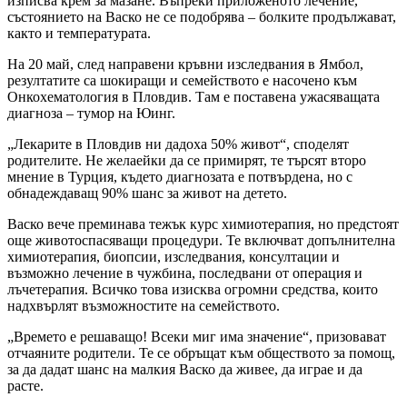
изписва крем за мазане. Въпреки приложеното лечение,
състоянието на Васко не се подобрява – болките продължават,
както и температурата.
На 20 май, след направени кръвни изследвания в Ямбол,
резултатите са шокиращи и семейството е насочено към
Онкохематология в Пловдив. Там е поставена ужасяващата
диагноза – тумор на Юинг.
„Лекарите в Пловдив ни дадоха 50% живот“, споделят
родителите. Не желаейки да се примирят, те търсят второ
мнение в Турция, където диагнозата е потвърдена, но с
обнадеждаващ 90% шанс за живот на детето.
Васко вече преминава тежък курс химиотерапия, но предстоят
още животоспасяващи процедури. Те включват допълнителна
химиотерапия, биопсии, изследвания, консултации и
възможно лечение в чужбина, последвани от операция и
лъчетерапия. Всичко това изисква огромни средства, които
надхвърлят възможностите на семейството.
„Времето е решаващо! Всеки миг има значение“, призовават
отчаяните родители. Те се обръщат към обществото за помощ,
за да дадат шанс на малкия Васко да живее, да играе и да
расте.