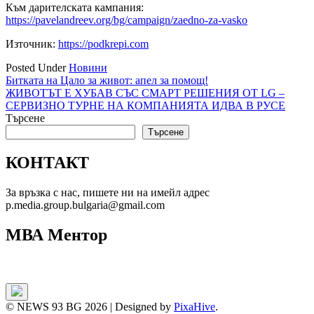
Към дарителската кампания:
https://pavelandreev.org/bg/campaign/zaedno-za-vasko
Източник:
https://podkrepi.com
Posted Under
Новини
Навигация
Битката на Цало за живот: апел за помощ!
ЖИВОТЪТ Е ХУБАВ СЪС СМАРТ РЕШЕНИЯ ОТ LG –
СЕРВИЗНО ТУРНЕ НА КОМПАНИЯТА ИДВА В РУСЕ
Търсене
Търсене
КОНТАКТ
За връзка с нас, пишете ни на имейл адрес
p.media.group.bulgaria@gmail.com
МВА Ментор
© NEWS 93 BG 2026
|
Designed by
PixaHive
.