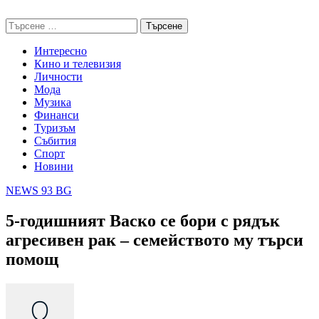
Skip
NEWS 93 BG
to
Търсене
content
за:
Интересно
Кино и телевизия
Личности
Мода
Музика
Финанси
Туризъм
Събития
Спорт
Новини
NEWS 93 BG
5-годишният Васко се бори с рядък
агресивен рак – семейството му търси
помощ