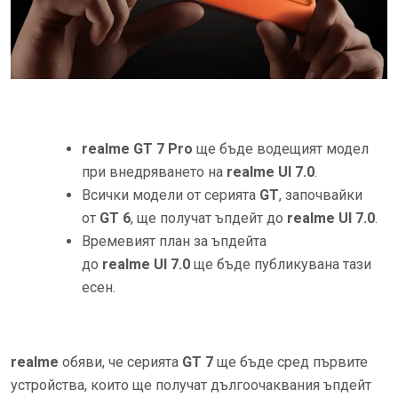
realme
GT
7
Pro
ще бъде водещият модел
при внедряването на
realme
UI
7.0
.
Всички модели от серията
GT
, започвайки
от
GT
6
, ще получат ъпдейт до
realme
UI
7.0
.
Времевият план за ъпдейта
до
realme
UI
7.0
ще бъде публикувана тази
есен.
realme
обяви, че серията
GT
7
ще бъде сред първите
устройства, които ще получат дългоочаквания ъпдейт