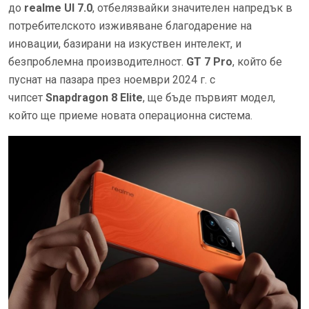
до
realme
UI
7.0
, отбелязвайки значителен напредък в
потребителското изживяване благодарение на
иновации, базирани на изкуствен интелект, и
безпроблемна производителност.
GT
7
Pro
, който бе
пуснат на пазара през ноември 2024 г. с
чипсет
Snapdragon
8
Elite
, ще бъде първият модел,
който ще приеме новата операционна система.