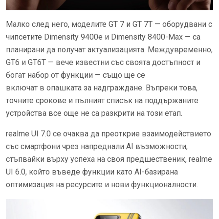
Mалко след него, моделите GT 7 и GT 7T — оборудвани с
чипсетите Dimensity 9400e и Dimensity 8400-Max — са
планирани да получат актуализацията. Междувременно,
GT6 и GT6T — вече известни със своята достъпност и
богат набор от функции — също ще се
включат в опашката за надграждане. Въпреки това,
точните срокове и пълният списък на поддържаните
устройства все още не са разкрити на този етап.
realme UI 7.0 се очаква да преоткрие взаимодействието
със смартфони чрез напреднали AI възможности,
стъпвайки върху успеха на своя предшественик, realme
UI 6.0, който въведе функции като AI-базирана
оптимизация на ресурсите и нови функционалности.