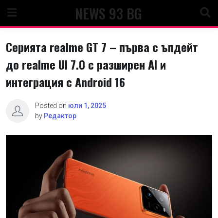
Skip
NEWS 93 BG
to
content
Серията realme GT 7 – първа с ъпдейт
до realme UI 7.0 с разширен AI и
интеграция с Android 16
Posted on
юли 1, 2025
by
Редактор