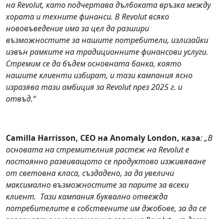
на Revolut, като подчертава дълбоката връзка между
хората и техните финанси. В Revolut всяко
нововъведение има за цел да разшири
възможностите за нашите потребители, излизайки
извън рамките на традиционните финансови услуги.
Стремим се да бъдем основната банка, която
нашите клиенти избират, и тази кампания ясно
изразява тази амбиция за Revolut през 2025 г. и
отвъд.“
Camilla Harrisson, CEO на Anomaly London, каза
: „В
основата на стремителния растеж на Revolut е
постоянно развиващото се продуктово изживяване
от световна класа, създадено, за да увеличи
максимално възможностите за парите за всеки
клиент. Тази кампания буквално отвежда
потребителите в собствените им джобове, за да се