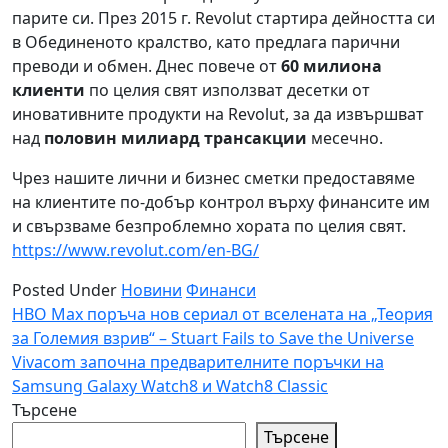
парите си. През 2015 г. Revolut стартира дейността си
в Обединеното кралство, като предлага парични
преводи и обмен. Днес повече от
60 милиона
клиенти
по целия свят използват десетки от
иновативните продукти на Revolut, за да извършват
над
половин милиард трансакции
месечно.
Чрез нашите лични и бизнес сметки предоставяме
на клиентите по-добър контрол върху финансите им
и свързваме безпроблемно хората по целия свят.
https://www.revolut.com/en-BG/
Posted Under
Новини
Финанси
Навигация
HBO Max поръчa нов сериал от вселената на „Теория
за Големия взрив“ – Stuart Fails to Save the Universe
Vivacom започна предварителните поръчки на
Samsung Galaxy Watch8 и Watch8 Classic
Търсене
Търсене