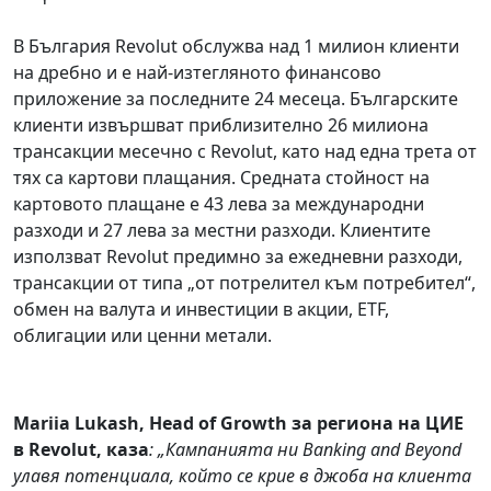
В България Revolut обслужва над 1 милион клиенти
на дребно и е най-изтегляното финансово
приложение за последните 24 месеца. Българските
клиенти извършват приблизително 26 милиона
трансакции месечно с Revolut, като над една трета от
тях са картови плащания. Средната стойност на
картовото плащане е 43 лева за международни
разходи и 27 лева за местни разходи. Клиентите
използват Revolut предимно за ежедневни разходи,
трансакции от типа „от потрелител към потребител“,
обмен на валута и инвестиции в акции, ETF,
облигации или ценни метали.
Mariia Lukash, Head of Growth за региона на ЦИЕ
в Revolut, каза
: „Кампанията ни Banking and Beyond
улавя потенциала, който се крие в джоба на клиента