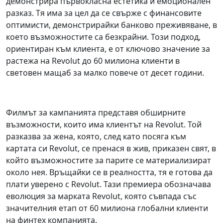
демонстрира първокласна естетика и емоционален
разказ. Тя има за цел да се свърже с финансовите
оптимисти, демонстрирайки банково преживяване, в
което възможностите са безкрайни. Този подход,
ориентиран към клиента, е от ключово значение за
растежа на Revolut до 60 милиона клиенти в
световен мащаб за малко повече от десет години.
Филмът за кампанията представя обширните
възможности, които има клиентът на Revolut. Той
разказва за жена, която, след като посяга към
картата си Revolut, се пренася в жив, приказен свят, в
който възможностите за парите се материализират
около нея. Връщайки се в реалността, тя е готова да
плати уверено с Revolut. Тази премиера обозначава
еволюция за марката Revolut, която съвпада със
значителния етап от 60 милиона глобални клиенти
на финтех компанията.