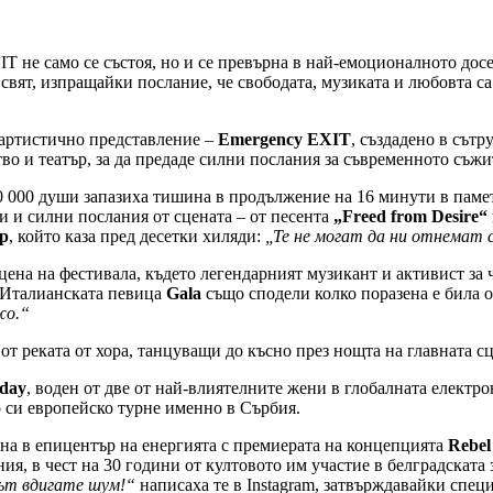
 не само се състоя, но и се превърна в най-емоционалното досе
свят, изпращайки послание, че свободата, музиката и любовта с
 артистично представление –
Emergency EXIT
, създадено в сът
во и театър, за да предаде силни послания за съвременното съж
0 000 души запазиха тишина в продължение на 16 минути в памет 
 и силни послания от сцената – от песента
„Freed from Desire“
р
, който каза пред десетки хиляди:
„Те не могат да ни отнемат 
 сцена на фестивала, където легендарният музикант и активист з
Италианската певица
Gala
също сподели колко поразена е била от
жо.“
т реката от хора, танцуващи до късно през нощта на главната с
day
, воден от две от най-влиятелните жени в глобалната електр
то си европейско турне именно в Сърбия.
ърна в епицентър на енергията с премиерата на концепцията
Rebel
я, в чест на 30 години от култовото им участие в белградската
път вдигате шум!“
написаха те в Instagram, затвърждавайки специ