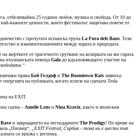
га, отбелязвайки 25 години любов, музика и свобода. От 10 до
а най-важните ценности, които фестивалът защитава повече от
рудничество с прочутата испанска трупа
La Fura dels Baus
. Този
ителство и взаимоотношенията между хората и природата.
на жертвите от трагичното срутване на козирката на жп гарата
на италианската певица
Gala
до вдъхновяващото участие на
свободата.“
а човешки права
Боб Гелдоф
и
The Boomtown Rats
заявиха:
 енергията на публиката, когато излезе на сцената Tesla
цена на EXIT.
онна сцена –
Amelie Lens
и
Nina Kraviz
, както и японския
 Rave
и завръщането на легендарните
The Prodigy
! По време на
 зала „Пионер“.
„EXIT Festival, Сърбия – това ни е шести път
алната си връзка с региона.