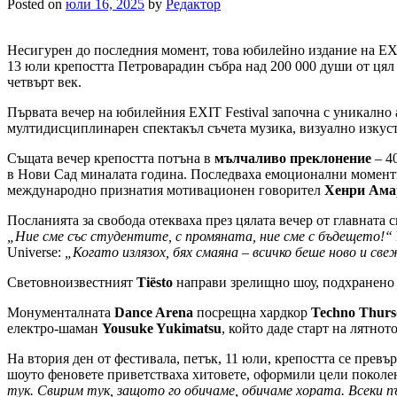
Posted on
юли 16, 2025
by
Редактор
Несигурен до последния момент, това юбилейно издание на EXIT
13 юли крепостта Петроварадин събра над 200 000 души от цял 
четвърт век.
Първата вечер на юбилейния EXIT Festival започна с уникално
мултидисциплинарен спектакъл съчета музика, визуално изкуст
Същата вечер крепостта потъна в
мълчаливо преклонение
– 4
в Нови Сад миналата година. Последваха емоционални моменти
международно признатия мотивационен говорител
Хенри Ама
Посланията за свобода отекваха през цялата вечер от главната
„Ние сме със студентите, с промяната, ние сме с бъдещето!“
Universe:
„Когато излязох, бях смаяна – всичко беше ново и све
Световноизвестният
Tiësto
направи зрелищно шоу, подхранено о
Монументалната
Dance Arena
посрещна хардкор
Techno Thurs
електро-шаман
Yousuke Yukimatsu
, който даде старт на лятно
На втория ден от фестивала, петък, 11 юли, крепостта се прев
шоуто феновете приветстваха хитовете, оформили цели поколени
тук. Свирим тук, защото го обичаме, обичаме хората. Всеки 