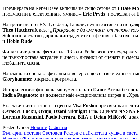
Премиерата на Rebel Rave включваше също сетове от
I Hate Mo
продуценти в електронната музика –
Eric Prydz
, последван от
На третия ден от EXIT, събота, 12 юли, вечни хитове на попул
Theo Hutchcraft
каза:
„Прекрасно е да сме част от такова го
Solomun
впечатли дори най-отдадените си фенове с takeover на
и
Hobin Rude
.
Финалният ден на фестивала, 13 юли, бе белязан от неудържим
че пънкът остава актуален и днес! Слизайки от сцената и смесв
глобалната сцена.
На главната сцена за финалната вечер също се изяви един от 
Gloryhammer
откриха програмата.
Историческият финал на монументалната
Dance Arena
бе пост
Indira Paganotto
да поднесат най-емоционалния изгрев в „Храм
Еклектичният състав на сцената
Visa Fusion
през всичките чет
Cerak & Lacku
,
Oxajo
,
Džoni Midnight Trio
. Сцената
NNSNS Re
Lorenzo Raganzini
,
Paolo Ferrara
,
BIIA
и
Dejan Milićević
, а з
Posted Under
Новини
Събития
Навигация
Българин постави Световен Рекорд с най-лютата чушка в света 
Николай Филипов счупи световния рекорд, побеждавайки дос