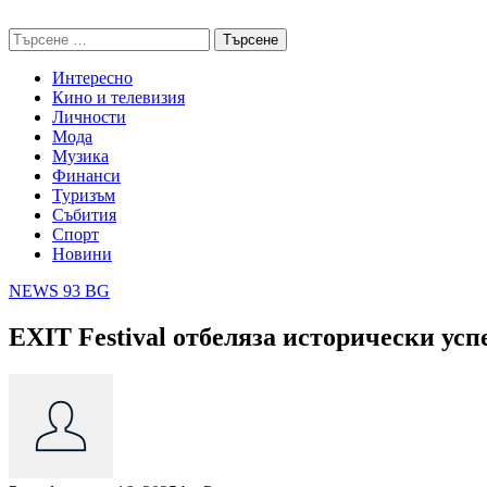
Skip
NEWS 93 BG
to
Търсене
content
за:
Интересно
Кино и телевизия
Личности
Мода
Музика
Финанси
Туризъм
Събития
Спорт
Новини
NEWS 93 BG
EXIT Festival отбеляза исторически усп