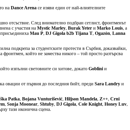
ато на
Dance Arena
се изяви един от най-влиятелните
ишно отсъствие. След внимателно подбран сетлист, фронтменът
нена с участия на
Mystic Marley
,
Burak Yeter
и
Marko Louis
, а
се присъединиха
Mau P
,
DJ Gigola b2b Tijana T
,
Ogazón
,
Lanna
 силна подкрепа за студентските протести в Сърбия, доказвайки,
ла фронтмен, който не замества никого – той просто разтърсва
 който изпълни световните си хитове, докато
Goblini
и
ика овации от първия до последния бийт, преди
Sara Landry
и
ška Patka
,
Bojana Vunturišević
,
Hiljson Mandela
,
Z++
,
Crni
em
,
Sonja Moonear
,
Shtuby
,
DJ Gigola
,
Cole Knight
,
Honey Luv
,
рху тази иконична сцена.