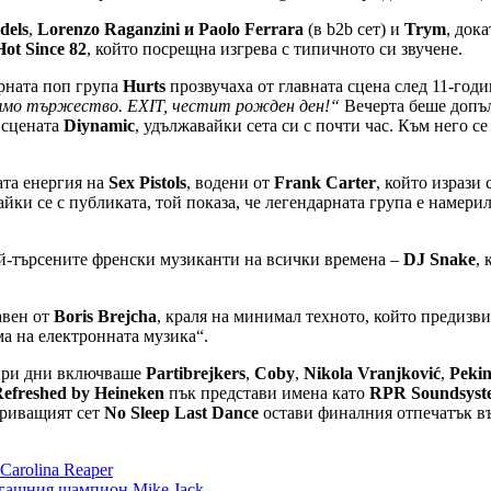
dels
,
Lorenzo Raganzini и Paolo Ferrara
(в b2b сет) и
Trym
, док
Hot Since 82
, който посрещна изгрева с типичното си звучене.
ярната поп група
Hurts
прозвучаха от главната сцена след 11-год
лямо тържество. EXIT, честит рожден ден!“
Вечерта беше допъл
 сцената
Diynamic
, удължавайки сета си с почти час. Към него 
ата енергия на
Sex Pistols
, водени от
Frank Carter
, който изрази
айки се с публиката, той показа, че легендарната група е намери
най-търсените френски музиканти на всички времена –
DJ Snake
,
авен от
Boris Brejcha
, краля на минимал техното, който предизв
а на електронната музика“.
ири дни включваше
Partibrejkers
,
Coby
,
Nikola Vranjković
,
Pekin
freshed by Heineken
пък представи имена като
RPR Soundsyst
акриващият сет
No Sleep Last Dance
остави финалния отпечатък въ
Carolina Reaper
егашния шампион Mike Jack