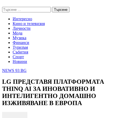
Skip
NEWS 93 BG
to
Търсене
content
за:
Интересно
Кино и телевизия
Личности
Мода
Музика
Финанси
Туризъм
Събития
Спорт
Новини
NEWS 93 BG
LG ПРЕДСТАВЯ ПЛАТФОРМАТА
THINQ AI ЗА ИНОВАТИВНО И
ИНТЕЛИГЕНТНО ДОМАШНО
ИЗЖИВЯВАНЕ В ЕВРОПА