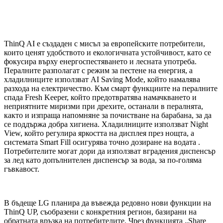
ThinQ AI е създаден с мисъл за европейските потребители,
които ценят удобството и екологичната устойчивост, като се
фокусира върху енергоспестяването и лесната употреба.
Пералните разполагат с режим за пестене на енергия, а
хладилниците използват AI Saving Mode, който намалява
разхода на електричество. Към смарт функциите на пералните
спада Fresh Keeper, който предотвратява намачкването и
неприятните миризми при дрехите, останали в пералнята,
както и изпраща напомняне за почистване на барабана, за да
се поддържа добра хигиена. Хладилниците използват Night
View, който регулира яркостта на дисплея през нощта, а
системата Smart Fill осигурява точно дозиране на водата .
Потребителите могат дори да използват вградения диспенсър
за лед като допълнителен диспенсър за вода, за по-голяма
гъвкавост.
В бъдеще LG планира да въвежда редовно нови функции на
ThinQ UP, съобразени с конкретния регион, базирани на
обратната връзка на потребителите. Чрез функцията „Share