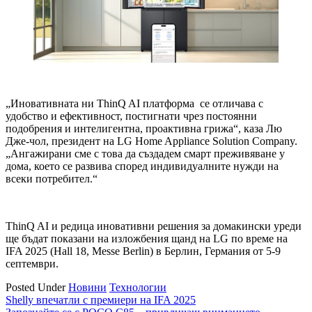
„Иновативната ни ThinQ AI платформа се отличава с
удобство и ефективност, постигнати чрез постоянни
подобрения и интелигентна, проактивна грижа“, каза Лю
Дже-чол, президент на LG Home Appliance Solution Company.
„Ангажирани сме с това да създадем смарт преживяване у
дома, което се развива според индивидуалните нужди на
всеки потребител.“
ThinQ AI и редица иновативни решения за домакински уреди
ще бъдат показани на изложбения щанд на LG по време на
IFA 2025 (Hall 18, Messe Berlin) в Берлин, Германия от 5-9
септември.
Posted Under
Новини
Технологии
Навигация
Shelly впечатли с премиери на IFA 2025