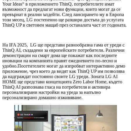
Your Ideas“ в приложението ThinQ, потребителите имат
възможност да предлагат нови функции, които могат да се
превърнат в реални ъпдейти. След лансирането му в Европа
този месец, LG постепенно ще разшири достъпа до услугата
ThinQ UP в световен мащаб през останалата част от годината.
На IFA 2025, LG ще представи разнообразна гама от уреди с
ThinQ AI, създадени за европейските потребители. Различни
демонстрации на смарт дома ще покажат как последните
иновации на компанията правят ежедневието по-лесно и
удобно.Посетителите могат да изпробват интерактивно демо
приложение, чрез което да видят как ThinQ UP им позволява
да надграждат постоянно своите LG уреди. Зоната LG AI
HOME ще представи концепцията Zero Labor Home, където
ThinQ AI разпознава гласа на потребителя и активира
персонализирани настройки на уреда за напълно
персонализирано домашно изживяване.