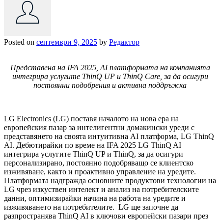
Posted on
септември 9, 2025
by
Редактор
Представена на IFA 2025, AI платформата на компанията
интегрира услугите ThinQ UP и ThinQ Care, за да осигури
постоянни подобрения и активна поддръжка
LG Electronics (LG) поставя началото на нова ера на
европейския пазар за интелигентни домакински уреди с
представянето на своята интуитивна AI платформа, LG ThinQ
AI. Дебютирайки по време на IFA 2025 LG ThinQ AI
интегрира услугите ThinQ UP и ThinQ, за да осигури
персонализирано, постоянно подобряващо се клиентско
изживяване, както и проактивно управление на уредите.
Платформата надгражда основните продуктови технологии на
LG чрез изкуствен интелект и анализ на потребителските
данни, оптимизирайки начина на работа на уредите и
изживяването на потребителите. LG ще започне да
разпространява ThinQ AI в ключови европейски пазари през