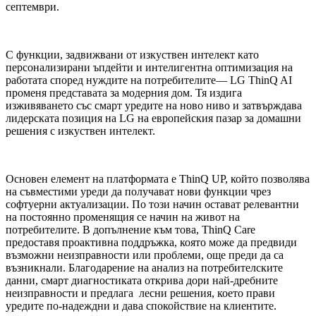
септември.
С функции, задвижвани от изкуствен интелект като
персонализирани ъпдейти и интелигентна оптимизация на
работата според нуждите на потребителите— LG ThinQ AI
променя представата за модерния дом. Тя издига
изживяването със смарт уредите на ново ниво и затвърждава
лидерската позиция на LG на европейския пазар за домашни
решения с изкуствен интелект.
Основен елемент на платформата е ThinQ UP, който позволява
на съвместими уреди да получават нови функции чрез
софтуерни актуализации. По този начин остават релевантни
на постоянно променящия се начин на живот на
потребителите. В допълнение към това, ThinQ Care
предоставя проактивна поддръжка, която може да предвиди
възможни неизправности или проблеми, още преди да са
възникнали. Благодарение на анализ на потребителските
данни, смарт диагностиката открива дори най-дребните
неизправности и предлага лесни решения, което прави
уредите по-надеждни и дава спокойствие на клиентите.