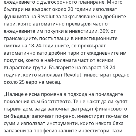
ежедневието с дългосрочното планиране. Много
българи на възраст около 20 години използват
функцията на Revolut за закръгляване на дребните
пари, която автоматично прехвърля част от
ежедневните им покупки в инвестиции. 30% от
трансакциите, постъпващи в инвестиционните
сметки на 18-24-годишните, се прехвърлят
автоматично като дребни пари от ежедневните им
покупки, което е най-голямата част от всички
възрастови групи. Българите на възраст 18-24
години, които използват Revolut, инвестират средно
около 25 евро на месец.
„Налице е ясна промяна в подхода на по-младите
поколения към богатството. Те не чакат да си купят
първия дом, за да започнат да градят финансовото
си бъдеще; започват по-рано, инвестират по-малки
суми и използват инструменти, които някога бяха
запазени за професионалните инвеститори. Тази