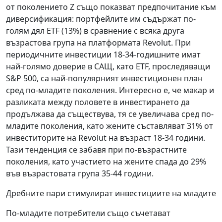
от поколението Z също показват предпочитание към
диверсификация: портфейлите им съдържат по-
голям дял ETF (13%) в сравнение с всяка друга
възрастова група на платформата Revolut. При
периодичните инвестиции 18-34-годишните имат
най-голямо доверие в САЩ, като ETF, проследяващи
S&P 500, са най-популярният инвестиционен план
сред по-младите поколения. Интересно е, че макар и
разликата между половете в инвестирането да
продължава да съществува, тя се увеличава сред по-
младите поколения, като жените съставляват 31% от
инвеститорите на Revolut на възраст 18-34 години.
Тази тенденция се забавя при по-възрастните
поколения, като участието на жените спада до 29%
във възрастовата група 35-44 години.
Дребните пари стимулират инвестициите на младите
По-младите потребители също съчетават