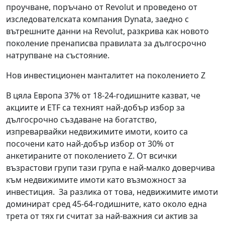
проучване, поръчано от Revolut и проведено от
изследователската компания Dynata, заедно с
вътрешните данни на Revolut, разкрива как новото
поколение пренаписва правилата за дългосрочно
натрупване на състояние.
Нов инвестиционен манталитет на поколението Z
В цяла Европа 37% от 18-24-годишните казват, че
акциите и ETF са техният най-добър избор за
дългосрочно създаване на богатство,
изпреварвайки недвижимите имоти, които са
посочени като най-добър избор от 30% от
анкетираните от поколението Z. От всички
възрастови групи тази група е най-малко доверчива
към недвижимите имоти като възможност за
инвестиция. За разлика от това, недвижимите имоти
доминират сред 45-64-годишните, като около една
трета от тях ги считат за най-важния си актив за