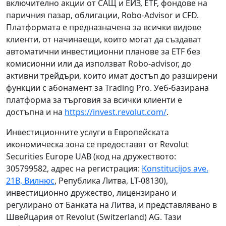
включително акции от САЩ и ЕИЗ, ETF, фондове на
паричния пазар, облигации, Robo-Advisor и CFD.
Платформата е предназначена за всички видове
клиенти, от начинаещи, които могат да създават
автоматични инвестиционни планове за ETF без
комисионни или да използват Robo-advisor, до
активни трейдъри, които имат достъп до разширени
функции с абонамент за Trading Pro. Уеб-базирана
платформа за търговия за всички клиенти е
достъпна и на
https://invest.revolut.com/
.
Инвестиционните услуги в Европейската
икономическа зона се предоставят от Revolut
Securities Europe UAB (код на дружеството:
305799582, адрес на регистрация:
Konstitucijos ave.
21B, Вилнюс
, Република Литва, LT-08130),
инвестиционно дружество, лицензирано и
регулирано от Банката на Литва, и представлявано в
Швейцария от Revolut (Switzerland) AG. Тази