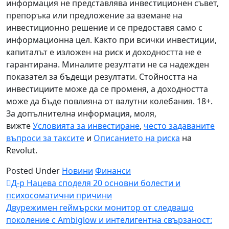
информация не представлява инвестиционен съвет,
препоръка или предложение за вземане на
инвестиционно решение и се предоставя само с
информационна цел. Както при всички инвестиции,
капиталът е изложен на риск и доходността не е
гарантирана. Миналите резултати не са надежден
показател за бъдещи резултати. Стойността на
инвестициите може да се променя, а доходността
може да бъде повлияна от валутни колебания. 18+.
За допълнителна информация, моля,
вижте
Условията за инвестиране
,
често задаваните
въпроси за таксите
и
Описанието на риска
на
Revolut.
Posted Under
Новини
Финанси
Навигация
Д-р Нацева споделя 20 основни болести и
психосоматични причини
Двурежимен геймърски монитор от следващо
поколение с Ambiglow и интелигентна свързаност: