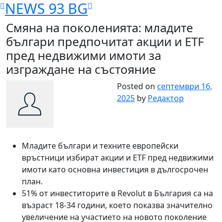
NEWS 93 BG
Skip
to
Смяна на поколенията: младите
content
българи предпочитат акции и ETF
пред недвижими имоти за
изграждане на състояние
Posted on
септември 16,
2025
by
Редактор
Младите българи и техните европейски
връстници избират акции и ETF пред недвижими
имоти като основна инвестиция в дългосрочен
план.
51% от инвеститорите в Revolut в България са на
възраст 18-34 години, което показва значително
увеличение на участието на новото поколение