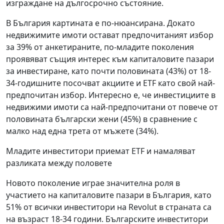
изграждане на дългосрочно състояние.
В България картината е по-нюансирана. Докато
недвижимите имоти остават предпочитаният избор
за 39% от анкетираните, по-младите поколения
проявяват същия интерес към капиталовите пазари
за инвестиране, като почти половината (43%) от 18-
34-годишните посочват акциите и ETF като свой най-
предпочитан избор. Интересно е, че инвестициите в
недвижими имоти са най-предпочитани от повече от
половината български жени (45%) в сравнение с
малко над една трета от мъжете (34%).
Младите инвеститори приемат ETF и намаляват
разликата между половете
Новото поколение играе значителна роля в
участието на капиталовите пазари в България, като
51% от всички инвеститори на Revolut в страната са
на възраст 18-34 години. Българските инвеститори