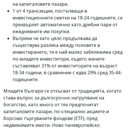
на капиталовите пазари.
1 от 4 трансакции, постъпващи в
инвестиционните сметки на 18-24-годишните, се
прехвърлят автоматично като дребни пари от
ежедневните им покупки.
Въпреки че като цяло продължава да
съществува разлика между половете в
инвестирането, тя е най-малко забележима сред
по-младите инвеститори, където жените
съставляват 31% от инвеститорите на възраст
18-34 години, в сравнение с едва 29% сред 35-44-
годишните.
Младите българи се откъсват от традицията, когато
става въпрос за дългосрочно натрупване на
богатство, като много от тях предпочитат
капиталовите пазари, по-специално акциите и
борсово търгуваните фондове (ETF), пред
недвижимите имоти. Ново паневропейско