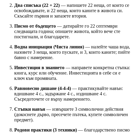
Два списъка (22 + 22)
— напишете 22 неща, от които се
освобождавате, и 22 неща, които каните в живота си.
Скъсайте първия и запазете втория.
Писмо от бъдещето
— датирайте го 22 септември
следващата година; опишете живота, който вече сте
постигнали, и благодарете.
Водна инициация (Чиста линия)
— налейте чаша вода,
назовете 3 неща, които пускате, и 3, които каните; пийте
бавно с намерение.
Инвестиция в знанието
— направете конкретна стъпка:
книга, курс или обучение. Инвестицията в себе си е
ключ към промяната.
Равновесно дишане (4-4-4)
— практикувайте навън:
вдишване 4 с., задържане 4 с., издишване 4 с.
Съсредоточете се върху намерението.
Стъпки навън
— извършете 3 символични действия
(докоснете дърво, пресечете пътека, купете символичен
предмет).
Родови практики (3 техники)
— благодарствено писмо