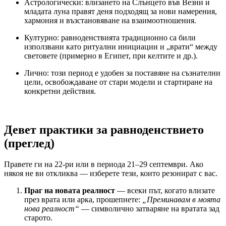
Астрологически: влизането на Слънцето във Везни и
младата луна правят деня подходящ за нови намерения,
хармония и възстановяване на взаимоотношения.
Културно: равноденствията традиционно са били
използвани като ритуални инициации и „врати“ между
световете (примерно в Египет, при келтите и др.).
Лично: този период е удобен за поставяне на съзнателни
цели, освобождаване от стари модели и стартиране на
конкретни действия.
Девет практики за равноденствието
(преглед)
Правете ги на 22-ри или в периода 21–29 септември. Ако
някоя не ви откликва — изберете тези, които резонират с вас.
Праг на новата реалност
— всеки път, когато влизате
през врата или арка, прошепнете:
„Преминавам в моята
нова реалност“
— символично затваряне на вратата зад
старото.