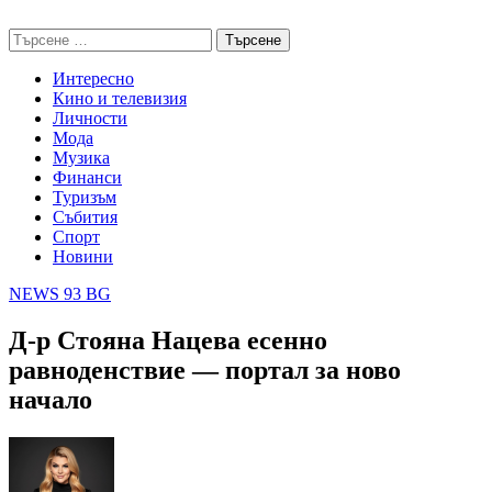
Skip
NEWS 93 BG
to
Търсене
content
за:
Интересно
Кино и телевизия
Личности
Мода
Музика
Финанси
Туризъм
Събития
Спорт
Новини
NEWS 93 BG
Д-р Стояна Нацева есенно
равноденствие — портал за ново
начало