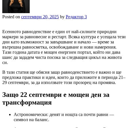
Posted on
септември 20, 2025
by
Редактор 3
Есенното равноденствие е един от най-силните природни
маркери за равновесие и рестарт. Всяка култура е усещала тези
дни като възможност за завършване и начало — време за
вътрешна равносметка, освобождаване и нови намерения.
Тази година датата е мощен енергиен портал, който ни дава
шанс да зададем чиста посока за следващия цикъл на живота
си.
В тази статия ще обясня защо равноденствието е важно и ще
предложа практики и идеи, които да приложите в периода 21–
29 септември, за да използвате този прозорец на промяна.
Защо 22 септември е мощен ден за
трансформация
Астрономически: денят и нощта са почти равни —
символ на баланс.