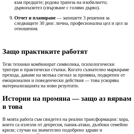
към предците; родова трапеза на изобилието;
дървопазител (свързване с голямо дърво).
Отчет и планиране
— запишете 3 решения за
следващите 30 дни: лична, професионална цел и цел за
отношения.
Защо практиките работят
Тези техники комбинират символика, психологически
тригери и практически стъпки. Когато съзнателно маркираме
прехода, даваме на мозъка сигнал за промяна, подкрепен от
емоционални и поведенчески действия — това ускорява
материализацията на нови резултати.
Истории на промяна — защо аз вярвам
в това
В моята работа съм свидетел на реални трансформации: хора,
които са излезли от депресия, паник-атаки, дълбоки семейни
кризи; случаи на значително подобрено здраве и