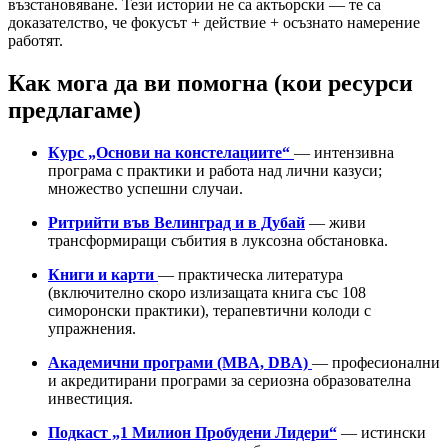
възстановяване. Тези истории не са актьорски — те са
доказателство, че фокусът + действие + осъзнато намерение
работят.
Как мога да ви помогна (кои ресурси
предлагаме)
Курс „Основи на констелациите“
— интензивна
програма с практики и работа над лични казуси;
множество успешни случаи.
Ритрийти във Велинград и в Дубай
— живи
трансформиращи събития в луксозна обстановка.
Книги и карти
— практическа литература
(включително скоро излизащата книга със 108
симоронски практики), терапевтични колоди с
упражнения.
Академични програми (МBA, DBA)
— професионални
и акредитирани програми за сериозна образователна
инвестиция.
Подкаст „1 Милион Пробудени Лидери“
— истински