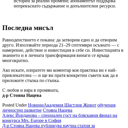
истории за реални промени; абонаментът поддържа
непрекъснато съдържание и допълнителни ресурси.
Последна мисъл
Равноденствието е покана: да затворим едно и да отворим
друго. Използвайте периода 21–29 септември осъзнато — с
намерение, действие и инвестиция в себе си. Инвестицията в
знанието и в личната трансформация винаги се връща
многократно.
Ако искате, изпратете ми коментар коя практика ви е най-
привлекателна — и ще ви пратя конкретни съвети как да я
приложите стъпка по стъпка.
С любов и вяра в промяната,
д-р Стояна Нацева
Posted Under
Новини
Академия Щастлив Живот
обучения
личностно развитие
Стояна Нацева
Навигация
Алекс Йорданова – специален гост на бляскавия финал на
конкурса Mrs. Europe в София
Д-р Стояна Нацева публикува научна статия за