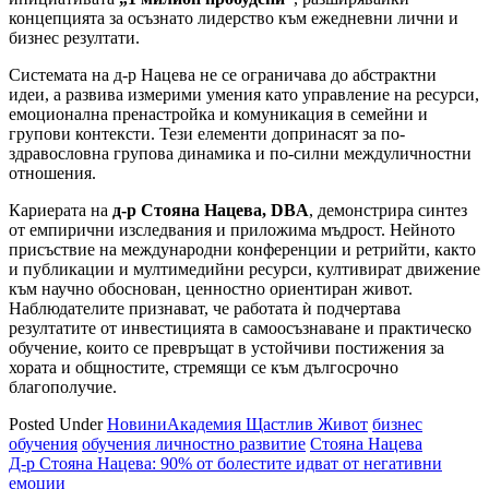
концепцията за осъзнато лидерство към ежедневни лични и
бизнес резултати.
Системата на д-р Нацева не се ограничава до абстрактни
идеи, а развива измерими умения като управление на ресурси,
емоционална пренастройка и комуникация в семейни и
групови контексти. Тези елементи допринасят за по-
здравословна групова динамика и по-силни междуличностни
отношения.
Кариерата на
д-р Стояна Нацева, DBA
, демонстрира синтез
от емпирични изследвания и приложима мъдрост. Нейното
присъствие на международни конференции и ретрийти, както
и публикации и мултимедийни ресурси, култивират движение
към научно обоснован, ценностно ориентиран живот.
Наблюдателите признават, че работата ѝ подчертава
резултатите от инвестицията в самоосъзнаване и практическо
обучение, които се превръщат в устойчиви постижения за
хората и общностите, стремящи се към дългосрочно
благополучие.
Posted Under
Новини
Академия Щастлив Живот
бизнес
обучения
обучения личностно развитие
Стояна Нацева
Навигация
Д-р Стояна Нацева: 90% от болестите идват от негативни
емоции