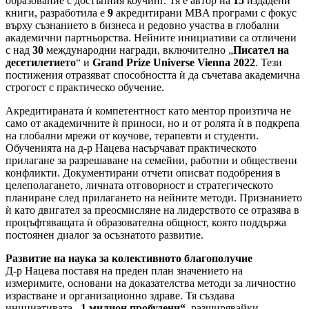
образование с достъпния коучинг. Тя е автор на
15
издадени
книги, разработила е
9
акредитирани MBA програми с фокус
върху съзнанието в бизнеса и редовно участва в глобални
академични партньорства. Нейните инициативи са отличени
с над
30
международни награди, включително „
Писател на
десетилетието
“ и
Grand Prize Universe Vienna 2022
. Тези
постижения отразяват способността ѝ да съчетава академична
строгост с практическо обучение.
Акредитираната ѝ компетентност като ментор произтича не
само от академичните ѝ приноси, но и от ролята ѝ в подкрепа
на глобални мрежи от коучове, терапевти и студенти.
Обученията на д-р Нацева насърчават практическото
прилагане за разрешаване на семейни, работни и обществени
конфликти. Документирани отчети описват подобрения в
целеполагането, личната отговорност и стратегическото
планиране след прилагането на нейните методи. Признанието
ѝ като двигател за преосмисляне на лидерството се отразява в
процъфтяващата ѝ образователна общност, която поддържа
постоянен диалог за осъзнатото развитие.
Развитие на наука за колективното благополучие
Д-р Нацева поставя на преден план значението на
измеримите, основани на доказателства методи за личностно
израстване и организационно здраве. Тя създава
инициативата
„1 милион пробудени“
, разширявайки