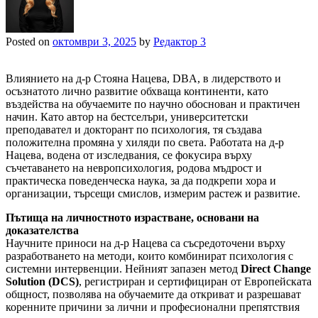
Posted on
октомври 3, 2025
by
Редактор 3
Влиянието на д-р Стояна Нацева, DBA, в лидерството и
осъзнатото лично развитие обхваща континенти, като
въздейства на обучаемите по научно обоснован и практичен
начин. Като автор на бестселъри, университетски
преподавател и докторант по психология, тя създава
положителна промяна у хиляди по света. Работата на д-р
Нацева, водена от изследвания, се фокусира върху
съчетаването на невропсихология, родова мъдрост и
практическа поведенческа наука, за да подкрепи хора и
организации, търсещи смислов, измерим растеж и развитие.
Пътища на личностното израстване, основани на
доказателства
Научните приноси на д-р Нацева са съсредоточени върху
разработването на методи, които комбинират психология с
системни интервенции. Нейният запазен метод
Direct Change
Solution (DCS)
, регистриран и сертифициран от Европейската
общност, позволява на обучаемите да откриват и разрешават
коренните причини за лични и професионални препятствия