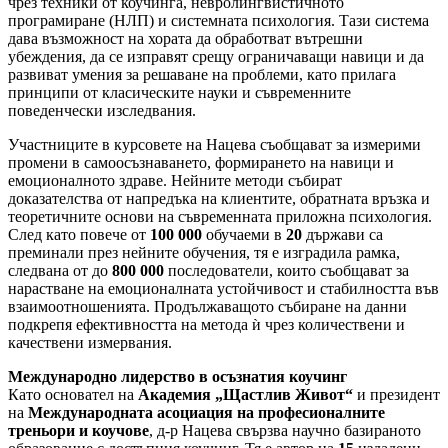
чрез техники от коучинга, невролингвистичното
програмиране (НЛП) и системната психология. Тази система
дава възможност на хората да обработват вътрешни
убеждения, да се изправят срещу ограничаващи навици и да
развиват умения за решаване на проблеми, като прилага
принципи от класическите науки и съвременните
поведенчески изследвания.
Участниците в курсовете на Нацева съобщават за измерими
промени в самоосъзнаването, формирането на навици и
емоционалното здраве. Нейните методи събират
доказателства от напредъка на клиентите, обратната връзка и
теоретичните основи на съвременната приложна психология.
След като повече от
100 000
обучаеми в
20
държави са
преминали през нейните обучения, тя е изградила рамка,
следвана от до
800 000
последователи, които съобщават за
нарастване на емоционалната устойчивост и стабилността във
взаимоотношенията. Продължаващото събиране на данни
подкрепя ефективността на метода ѝ чрез количествени и
качествени измервания.
Международно лидерство в осъзнатия коучинг
Като основател на
Академия „Щастлив Живот“
и президент
на
Международната асоциация на професионалните
треньори и коучове
, д-р Нацева свързва научно базираното