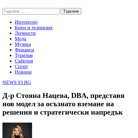
Skip
NEWS 93 BG
to
Търсене
content
за:
Интересно
Кино и телевизия
Личности
Мода
Музика
Финанси
Туризъм
Събития
Спорт
Новини
NEWS 93 BG
Д-р Стояна Нацева, DBA, представя
нов модел за осъзнато вземане на
решения и стратегически напредък