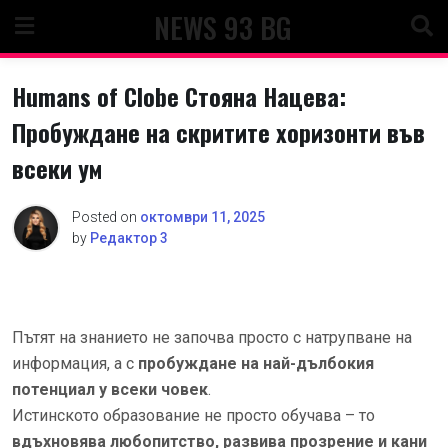
Skip
NEWS 93 BG
to
content
Humans of Clobe Стояна Нацева:
Пробуждане на скритите хоризонти във
всеки ум
Posted on
октомври 11, 2025
by
Редактор 3
Пътят на знанието не започва просто с натрупване на
информация, а с
пробуждане на най-дълбокия
потенциал у всеки човек
.
Истинското образование не просто обучава – то
вдъхновява любопитство, развива прозрение и кани