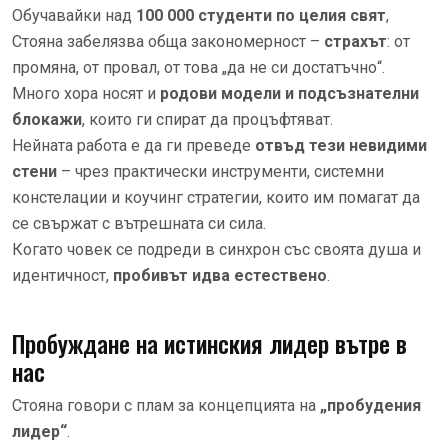
Обучавайки над
100 000 студенти по целия свят
,
Стояна забелязва обща закономерност –
страхът
: от
промяна, от провал, от това „да не си достатъчно“.
Много хора носят и
родови модели и подсъзнателни
блокажи
, които ги спират да процъфтяват.
Нейната работа е да ги преведе
отвъд тези невидими
стени
– чрез практически инструменти, системни
констелации и коучинг стратегии, които им помагат да
се свържат с вътрешната си сила.
Когато човек се подреди в синхрон със своята душа и
идентичност,
пробивът идва естествено
.
Пробуждане на истинския лидер вътре в
нас
Стояна говори с плам за концепцията на
„пробудения
лидер“
.