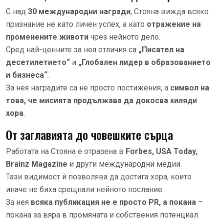
С над
30 международни награди
, Стояна вижда всяко
признание не като личен успех, а като
отражение на
променените животи
чрез нейното дело.
Сред най-ценните за нея отличия са
„Писател на
десетилетието“
и
„Глобален лидер в образованието
и бизнеса“
.
За нея наградите са не просто постижения, а
символ на
това, че мисията продължава да докосва хиляди
хора
.
От заглавията до човешките сърца
Работата на Стояна е отразена в
Forbes, USA Today,
Brainz Magazine
и други международни медии.
Тази видимост ѝ позволява да достига хора, които
иначе не биха срещнали нейното послание.
За нея
всяка публикация не е просто PR, а покана
–
покана за вяра в промяната и собствения потенциал.