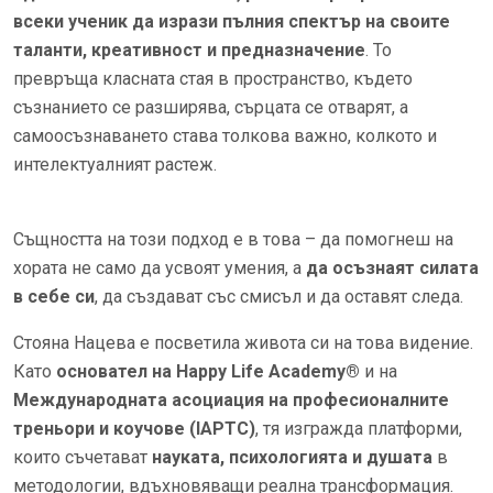
всеки ученик да изрази пълния спектър на своите
таланти, креативност и предназначение
. То
превръща класната стая в пространство, където
съзнанието се разширява, сърцата се отварят, а
самоосъзнаването става толкова важно, колкото и
интелектуалният растеж.
Същността на този подход е в това – да помогнеш на
хората не само да усвоят умения, а
да осъзнаят силата
в себе си
, да създават със смисъл и да оставят следа.
Стояна Нацева е посветила живота си на това видение.
Като
основател на Happy Life Academy®
и на
Международната асоциация на професионалните
треньори и коучове (IAPTC)
, тя изгражда платформи,
които съчетават
науката, психологията и душата
в
методологии, вдъхновяващи реална трансформация.