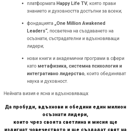
платформата
Happy Life TV
, която прави
знанието и духовността достъпни за всеки;
фондацията
„One Million Awakened
Leaders“
, посветена на създаването на
осъзнати, състрадателни и вдъхновяващи
лидери;
нови книги и академични програми в сфери
като
метафизика, системна психология и
интегративно лидерство
, които обединяват
наука и духовност.
Нейната визия е ясна и вдъхновяваща:
Да пробуди, вдъхнови и обедини един милион
осъзнати лидери,
които чрез своята светлина и мисия ще
издигнат човечеството и ще създадат свят на