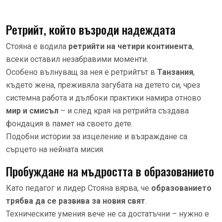
Ретрийт, който възроди надеждата
Стояна е водила
ретрийти на четири континента
,
всеки оставил незабравими моменти.
Особено вълнуващ за нея е ретрийтът в
Танзания
,
където жена, преживяла загубата на детето си, чрез
системна работа и дълбоки практики намира отново
мир и смисъл
– и след края на ретрийта създава
фондация в памет на своето дете.
Подобни истории за изцеление и възраждане са
сърцето на нейната мисия.
Пробуждане на мъдростта в образованието
Като педагог и лидер Стояна вярва, че
образованието
трябва да се развива за новия свят
.
Техническите умения вече не са достатъчни – нужно е