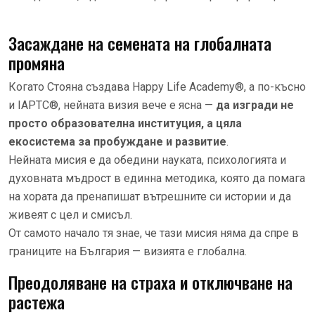
Засаждане на семената на глобалната
промяна
Когато Стояна създава Happy Life Academy®, а по-късно
и IAPTC®, нейната визия вече е ясна —
да изгради не
просто образователна институция, а цяла
екосистема за пробуждане и развитие
.
Нейната мисия е да обедини науката, психологията и
духовната мъдрост в единна методика, която да помага
на хората да пренапишат вътрешните си истории и да
живеят с цел и смисъл.
От самото начало тя знае, че тази мисия няма да спре в
границите на България — визията е глобална.
Преодоляване на страха и отключване на
растежа