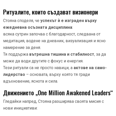
Ритуалите, които създават визионери
Стояна споделя, че
успехът ѝ е изграден върху
ежедневна осъзната дисциплина
:
всяка сутрин започва с благодарност, следвана от
медитация, водене на дневник, визуализация и ясно
намерение за деня.
Тя поддържа
вътрешна тишина и стабилност
, за да
може да води другите с фокус и енергия.
Тези ритуали са не просто навици, а
актове на само-
лидерство
– основата, върху която тя гради
вдъхновение, яснота и сила.
Движението „One Million Awakened Leaders“
Гледайки напред, Стояна разширява своята мисия с
нови инициативи: