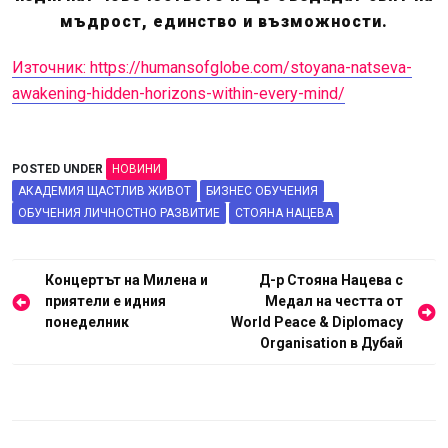
мъдрост, единство и възможности.
Източник: https://humansofglobe.com/stoyana-natseva-
awakening-hidden-horizons-within-every-mind/
POSTED UNDER
НОВИНИ
АКАДЕМИЯ ЩАСТЛИВ ЖИВОТ
БИЗНЕС ОБУЧЕНИЯ
ОБУЧЕНИЯ ЛИЧНОСТНО РАЗВИТИЕ
СТОЯНА НАЦЕВА
Навигация
Концертът на Милена и
Д-р Стояна Нацева с
приятели е идния
Медал на честта от
понеделник
World Peace & Diplomacy
Organisation в Дубай