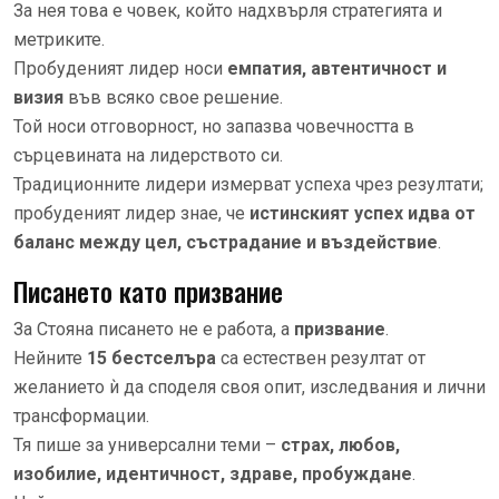
За нея това е човек, който надхвърля стратегията и
метриките.
Пробуденият лидер носи
емпатия, автентичност и
визия
във всяко свое решение.
Той носи отговорност, но запазва човечността в
сърцевината на лидерството си.
Традиционните лидери измерват успеха чрез резултати;
пробуденият лидер знае, че
истинският успех идва от
баланс между цел, състрадание и въздействие
.
Писането като призвание
За Стояна писането не е работа, а
призвание
.
Нейните
15 бестселъра
са естествен резултат от
желанието ѝ да споделя своя опит, изследвания и лични
трансформации.
Тя пише за универсални теми –
страх, любов,
изобилие, идентичност, здраве, пробуждане
.