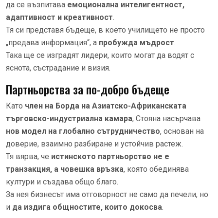
да се възпитава
емоционална интелигентност,
адаптивност и креативност
.
Тя си представя бъдеще, в което училището не просто
„предава информация“, а
пробужда мъдрост
.
Така ще се изградят лидери, които могат да водят с
яснота, състрадание и визия.
Партньорства за по-добро бъдеще
Като
член на Борда на Азиатско-Африканската
търговско-индустриална камара
, Стояна насърчава
нов модел на глобално сътрудничество
, основан на
доверие, взаимно разбиране и устойчив растеж.
Тя вярва, че
истинското партньорство не е
транзакция, а човешка връзка
, която обединява
култури и създава общо благо.
За нея бизнесът има отговорност не само да печели, но
и
да издига общностите, които докосва
.