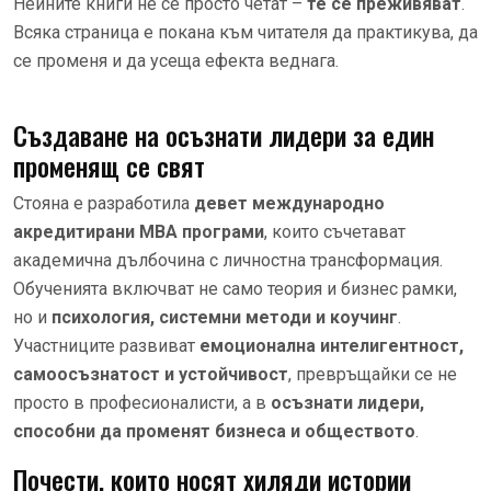
Нейните книги не се просто четат –
те се преживяват
.
Всяка страница е покана към читателя да практикува, да
се променя и да усеща ефекта веднага.
Създаване на осъзнати лидери за един
променящ се свят
Стояна е разработила
девет международно
акредитирани MBA програми
, които съчетават
академична дълбочина с личностна трансформация.
Обученията включват не само теория и бизнес рамки,
но и
психология, системни методи и коучинг
.
Участниците развиват
емоционална интелигентност,
самоосъзнатост и устойчивост
, превръщайки се не
просто в професионалисти, а в
осъзнати лидери,
способни да променят бизнеса и обществото
.
Почести, които носят хиляди истории