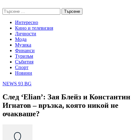
Skip
NEWS 93 BG
to
Търсене
content
за:
Интересно
Кино и телевизия
Личности
Мода
Музика
Финанси
Туризъм
Събития
Спорт
Новини
NEWS 93 BG
След ‘Elian’: Зая Блейз и Константин
Игнатов – връзка, която никой не
очакваше?