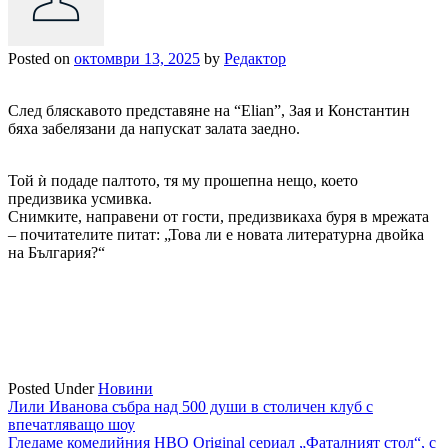
Posted on
октомври 13, 2025
by
Редактор
След бляскавото представяне на “Elian”, Зая и Константин
бяха забелязани да напускат залата заедно.
Той ѝ подаде палтото, тя му прошепна нещо, което
предизвика усмивка.
Снимките, направени от гости, предизвикаха буря в мрежата
– почитателите питат: „Това ли е новата литературна двойка
на България?“
Posted Under
Новини
Навигация
Лили Иванова събра над 500 души в столичен клуб с
впечатляващо шоу
Гледаме комедийния HBO Original сериал „Фаталният стол“, с