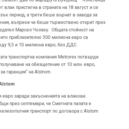
влак пристигна в страната на 18 август и се
зък период, а трети беше върнат в завода за
ения, въпреки че беше тържествено открит през
едател Марсел Чолаку. Общата стойност на
които приблизително 300 милиона евро са
ду 9,5 и 10 милиона евро, без ДДС.
та транспортна компания Metrorex потвърди
 получаване на обезщетение от 10 млн. евро,
за гаранция“ на Alstrom.
Alstom
и евро заради закъсненията на влакове.
щи през септември, че Сметната палата е
железопътния транспорт по договора с Alstom