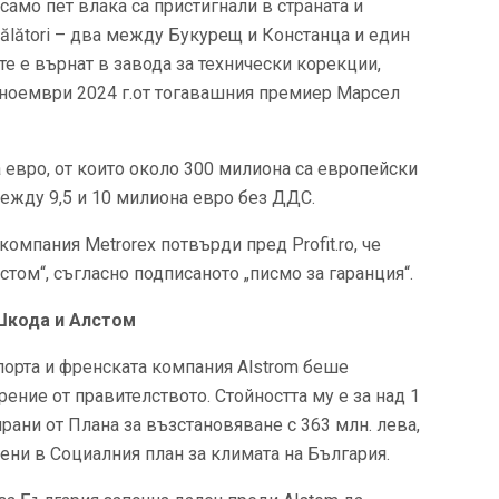
само пет влака са пристигнали в страната и
Călători – два между Букурещ и Констанца и един
 е върнат в завода за технически корекции,
ноември 2024 г.от тогавашния премиер Марсел
 евро, от които около 300 милиона са европейски
между 9,5 и 10 милиона евро без ДДС.
омпания Metrorex потвърди пред Profit.ro, че
стом“, съгласно подписаното „писмо за гаранция“.
 Шкода и Алстом
орта и френската компания Alstrom беше
рение от правителството. Стойността му е за над 1
рани от Плана за възстановяване с 363 млн. лева,
чени в Социалния план за климата на България.