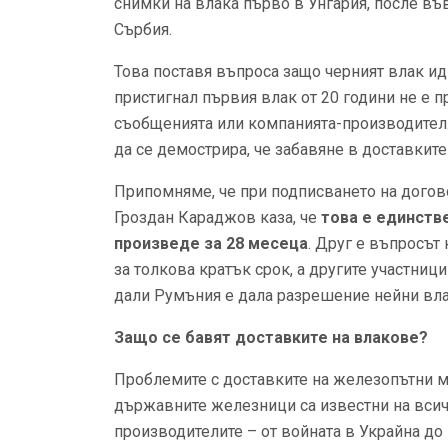
снимки на влака първо в Унгария, после във
Сърбия.
Това поставя въпроса защо черният влак идв
пристигнал първия влак от 20 години не е п
съобщенията или компанията-производител.
да се демострира, че забавяне в доставките
Припомняме, че при подписването на догов
Гроздан Караджов каза, че
това е единстве
произведе за 28 месеца
. Друг е въпросът
за толкова кратък срок, а другите участниц
дали Румъния е дала разрешение нейни влак
Защо се бавят доставките на влакове?
Проблемите с доставките на железопътни м
държавните железници са известни на всич
производителите – от войната в Украйна до 