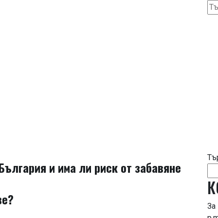
NEWS 93 BG
Тъ
за:
Тъ
България и има ли риск от забавяне
К
ве?
За
p.