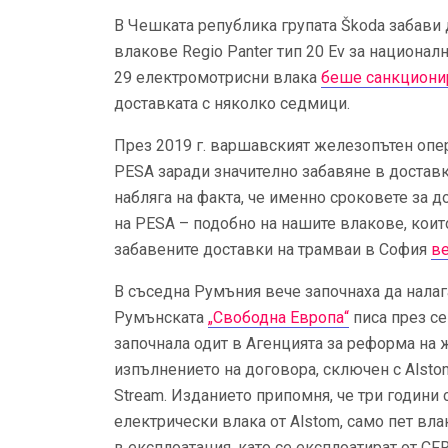
В Чешката република групата Škoda забави
влакове Regio Panter тип 20 Ev за национа
29 електромотрисни влака
беше санкциони
доставката с няколко седмици.
През 2019 г. варшавският железопътен опера
PESA заради значително забавяне в доставк
набляга на факта, че именно сроковете за 
на PESA – подобно на нашите влакове, които
забавените доставки на трамваи в София
ве
В съседна Румъния вече започнаха да налаг
Румънската
„Свободна Европа“
писа през се
започнала одит в Агенцията за реформа на 
изпълнението на договора, сключен с Alstom 
Stream. Изданието припомня, че три години
електрически влака от Alstom, само пет влак
в експлоатация, като се експлоатират от CF