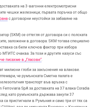
 доставката на 3-вагонни електромотрисни
лните чешки железници; първата поръчка от общо
рана
с договорни неустойки за забавяне на
тор (SKM) се оттегля от договора си с полската
ите, заложени в договора. SKM тогава специално
доставка са били ключов фактор при избора
 МТИТС очаква. За този и другите казуси със
че писахме в „Гласове“
.
ат милиони глоби за закъснения на влакове.
птември, че румънската Сметна палата е
железопътния транспорт във връзка с
Ferroviaria SpA за доставката на 37 влака Coradia
 след като румънската държава закупи 37
а са пристигнали в Румъния и само три от тях са
R Călători: два по маршрута Букурещ – Констанца