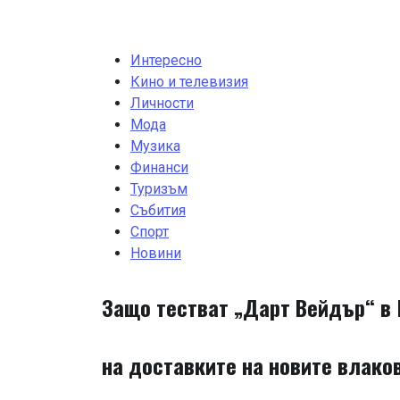
Skip
to
content
Интересно
Кино и телевизия
Личности
Мода
Музика
Финанси
Туризъм
Събития
Спорт
Новини
Защо тестват „Дарт Вейдър“ в 
на доставките на новите влако