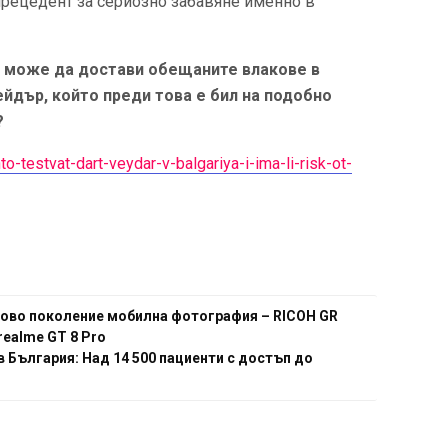
 прецедент за сериозно забавяне именно в
е може да достави обещаните влакове в
йдър, който преди това е бил на подобно
?
-testvat-dart-veydar-v-balgariya-i-ima-li-risk-ot-
 ново поколение мобилна фотография – RICOH GR
realme GT 8 Pro
в България: Над 14 500 пациенти с достъп до