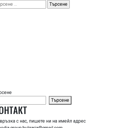
рсене
рсене
Търсене
ОНТАКТ
 връзка с нас, пишете ни на имейл адрес
media.group.bulgaria@gmail.com