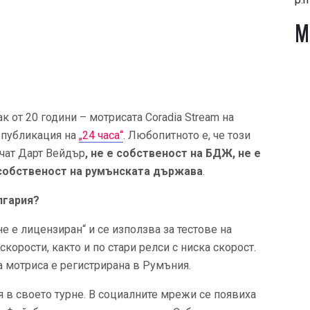
М
к от 20 години – мотрисата Coradia Stream на
т публикация на
„24 часа“
. Любопитното е, че този
ичат Дарт Вейдър
, не е собственост на БДЖ, не е
 собственост на румънската държава
.
лгария?
е е лицензиран“ и се използва за тестове на
корости, както и по стари релси с ниска скорост.
а мотриса е регистрирана в Румъния.
 в своето турне. В социалните мрежи се появиха