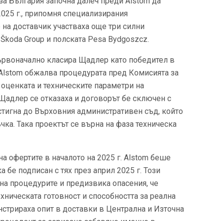
за България започна далеч преди Alstom да
025 г., припомня специализирания
р на доставчик участваха още три силни
Škoda Group и полската Pesa Bydgoszcz.
първоначално класира Щадлер като победител в
 Alstom обжалва процедурата пред Комисията за
 оценката и техническите параметри на
адлер се отказаха и договорът бе сключен с
тигна до Върховния административен съд, който
чка. Така проектът се върна на фаза техническа
а офертите в началото на 2025 г. Alstom беше
а бе подписан с тях през април 2025 г. Този
на процедурите и предизвика опасения, че
хническата готовност и способността за реална
нстрираха опит в доставки в Централна и Източна