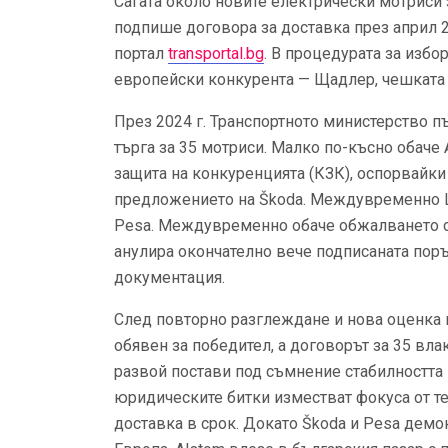
Сагата около новите електрически мотриси 
подпише договора за доставка през април 2
портал
transportal.bg
. В процедурата за избо
европейски конкурента — Щадлер, чешката 
През 2024 г. Транспортното министерство 
търга за 35 мотриси. Малко по-късно обаче
защита на конкуренцията (КЗК), оспорвайки
предложението на Škoda. Междувременно Щ
Pesa. Междувременно обаче обжалването с
анулира окончателно вече подписаната поръ
документация.
След повторно разглеждане и нова оценка н
обявен за победител, а договорът за 35 влак
развой постави под съмнение стабилността 
юридическите битки изместват фокуса от те
доставка в срок. Докато Škoda и Pesa демо