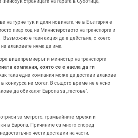
 Фейсбук страницата на гарата в Суботица,
а на турне тук и дали новината, че в България е
росто пиар ход на Министерството на транспорта и
 Възможно е тази акция да е действие, с което
 на влаковете няма да има.
ора вицепремиерът и министър на транспорта
ната компания, която се е наела да ги
 как така една компания може да достави влакове
и в конкурса не могат. В същото време не е ясно
ове да обикалят Европа за „тестове“.
отриси за метрото, трамвайните мрежи и
ки в Европа. Причините са много според
недостатъчно чести доставки на части.