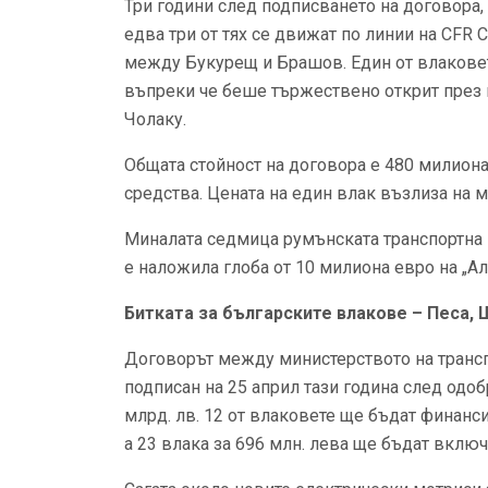
Три години след подписването на договора, 
едва три от тях се движат по линии на CFR 
между Букурещ и Брашов. Един от влаковете
въпреки че беше тържествено открит през 
Чолаку.
Общата стойност на договора е 480 милиона
средства. Цената на един влак възлиза на 
Миналата седмица румънската транспортна к
е наложила глоба от 10 милиона евро на „Ал
Битката за българските влакове – Песа,
Договорът между министерството на трансп
подписан на 25 април тази година след одоб
млрд. лв. 12 от влаковете ще бъдат финанси
а 23 влака за 696 млн. лева ще бъдат вклю