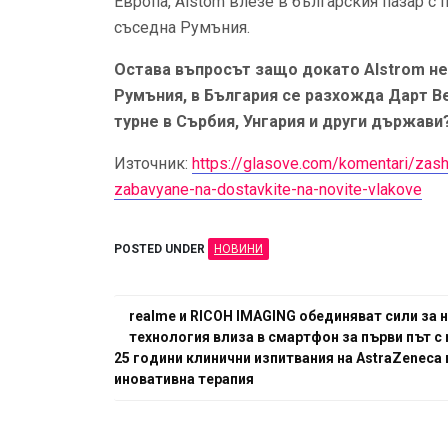
Европа, Alstom влезе в българския пазар с
съседна Румъния.
Остава въпросът защо докато Alstrom н
Румъния, в България се разхожда Дарт Ве
турне в Сърбия, Унгария и други държави
Източник:
https://glasove.com/komentari/zashto
zabavyane-na-dostavkite-na-novite-vlakove
POSTED UNDER
НОВИНИ
Навигация
realme и RICOH IMAGING обединяват сили за
технология влиза в смартфон за първи път с 
25 години клинични изпитвания на AstraZeneca 
иновативна терапия