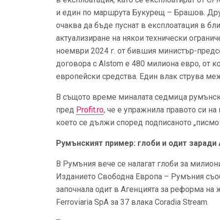
и един по маршрута Букурещ – Брашов. Друг 
очаква да бъде пуснат в експлоатация в бли
актуализиране на някои технически огранич
ноември 2024 г. от бившия министър-предс
договора с Alstom е 480 милиона евро, от 
европейски средства. Един влак струва меж
В същото време миналата седмица румънска
пред
Profit.ro
, че е упражнила правото си на
което се дължи според подписаното „писмо 
Румънският пример: глоби и одит заради 
В Румъния вече се налагат глоби за милион
Изданието Свободна Европа – Румъния съоб
започнала одит в Агенцията за реформа на 
Ferroviaria SpA за 37 влака Coradia Stream.