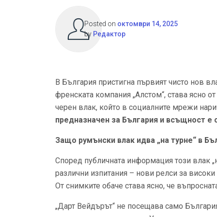
Posted on
октомври 14, 2025
by
Редактор
В България пристигна първият чисто нов вла
френската компания „Алстом“, става ясно о
черен влак, който в социалните мрежи нар
предназначен за България и всъщност е
Защо румънски влак идва „на турне“ в Бъ
Според публичната информация този влак „н
различни изпитания – нови релси за високи с
От снимките обаче става ясно, че въпроснат
„Дарт Вейдърът“ не посещава само България