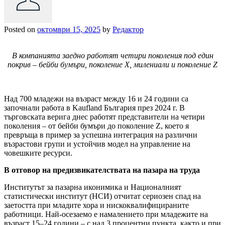
Posted on
октомври 15, 2025
by
Редактор
В компанията заедно работят четири поколения под един
покрив – бейби бумъри, поколение X, милениали и поколение Z
Над 700 младежи на възраст между 16 и 24 години са
започнали работа в Kaufland България през 2024 г. В
търговската верига днес работят представители на четири
поколения – от бейби бумъри до поколение Z, което я
превръща в пример за успешна интеграция на различни
възрастови групи и устойчив модел на управление на
човешките ресурси.
В отговор на предизвикателствата на пазара на труда
Институтът за пазарна иконимика и Националният
статистически институт (НСИ) отчитат сериозен спад на
заетостта при младите хора и нискоквалифицираните
работници. Най-осезаемо е намалението при младежите на
възраст 15–24 години – с над 3 процентни пункта, както и при