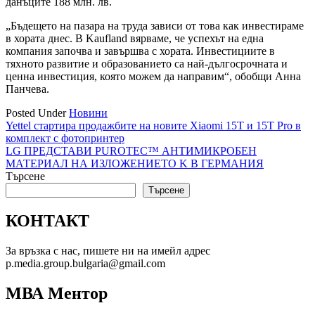
данъците 188 млн. лв.
„Бъдещето на пазара на труда зависи от това как инвестираме
в хората днес. В Kaufland вярваме, че успехът на една
компания започва и завършва с хората. Инвестициите в
тяхното развитие и образованието са най-дългосрочната и
ценна инвестиция, която можем да направим“, обобщи Анна
Панчева.
Posted Under
Новини
Навигация
Yettel стартира продажбите на новите Xiaomi 15T и 15T Pro в
комплект с фотопринтер
LG ПРЕДСТАВИ PUROTEC™ АНТИМИКРОБЕН
МАТЕРИАЛ НА ИЗЛОЖЕНИЕТО K В ГЕРМАНИЯ
Търсене
Търсене
КОНТАКТ
За връзка с нас, пишете ни на имейл адрес
p.media.group.bulgaria@gmail.com
МВА Ментор