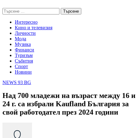
Skip
NEWS 93 BG
to
Търсене
content
за:
Интересно
Кино и телевизия
Личности
Мода
Музика
Финанси
Туризъм
Събития
Спорт
Новини
NEWS 93 BG
Над 700 младежи на възраст между 16 и
24 г. са избрали Kaufland България за
свой работодател през 2024 години