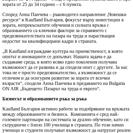
хората от 25 до 34 години – с 6 пункта.
Според Анна Панчева – ръководител направление „Човешки
ресурси“ в Kaufland България, фокусът върху инвестиции в
хората, непрекъснатите обучения и силната връзка с
образованието са ключови фактори за справянето с
предизвикателствата на пазара на труда и нарастващия
недостиг на квалифицирани кадри в страната.
„В Kaufland изграждаме култура на приемственост, в която
опитът и иновациите се допълват. Нашата задача е да
създаваме среда, в която всяко едно поколения получава
възможност да се развива и да споделя опит с другите. За нас
това не е просто предизвикателство, а възможност да се
отличим и да осигурим развитие за хората от всички
възрасти“, сподели Анна Панчева в предаването на Bulgaria
ON AIR „Бъдещето: Пазарът на труда и еврото“.
Бизнесът и образованието ръка за ръка
Kaufland България активно работи за подобряване на връзката
между образованието и бизнеса. Компанията е сред най-
големите партньори на системата за дуално обучение, като си
сътрудничи с близо 100 училища в страната. По този начин
ученици и студенти получават възможност да натрупат реален