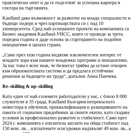
практически опит и да се подготвят за успешна кариера в
сектора на търговията.
Kaufland дава възможност за развитие на млади специалисти и
бъдещи лидери и чрез партньорствата си с над 10
университета. Сред най-успешните проекти на компанията са
Бизнес академия Kaufland-УНСС, която се проведе за трета
поредна година и даде основа за стартирането на подобни
инициативи в цялата страна.
„Само през тази година видяхме изключителен интерес от
младите хора към нашите младежки програми и инициативи.
За нас това е ясен знак, че бизнесът трябва да остане отворен
към образователната система и да предлага устойчиви
решения за бъдещето на труда“, допълни Анна Панчева.
Re
–
skilling
&
up
–
skilling
Като един от най-големите работодатели у нас, с близо 8 000
служители в 35 града, Kaufland България непрекъснато
инвестира в обучения, преквалификация и разширяването на
пакета от социални придобивки за своите екипи, като създава
условия за професионално развитие и стабилност. Само през
2024 г. компанията е изплатила заплати на обща стойност над
150 млн. лв. , изплатените осигуровки надхвълят 49 млн. лв., а