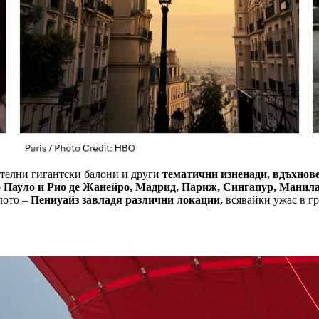
ителни гигантски балони и други
тематични изненади, вдъхновен
о Пауло и Рио де Жанейро, Мадрид, Париж, Сингапур, Манила
лото –
Пениуайз завладя различни локации,
всявайки ужас в г