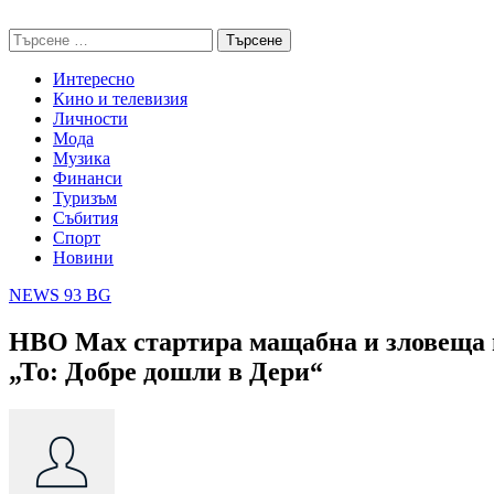
Skip
NEWS 93 BG
to
Търсене
content
за:
Интересно
Кино и телевизия
Личности
Мода
Музика
Финанси
Туризъм
Събития
Спорт
Новини
NEWS 93 BG
HBO Max стартира мащабна и зловеща г
„То: Добре дошли в Дери“