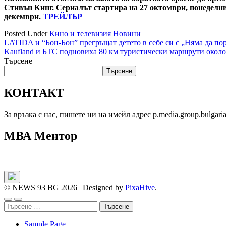
Стивън Кинг. Сериалът стартира на 27 октомври, понеделн
декември.
ТРЕЙЛЪР
Posted Under
Кино и телевизия
Новини
Навигация
LATIDA и “Бон-Бон” прегръщат детето в себе си с „Няма да по
Kaufland и БТС подновиха 80 км туристически маршрути около
Търсене
Търсене
КОНТАКТ
За връзка с нас, пишете ни на имейл адрес p.media.group.bulgar
МВА Ментор
© NEWS 93 BG 2026
|
Designed by
PixaHive
.
Търсене
за:
Sample Page