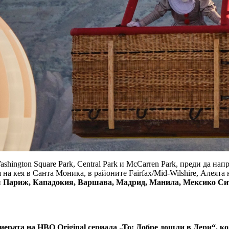
shington Square Park, Central Park и McCarren Park, преди да на
и
на кея в Санта Моника, в районите Fairfax/Mid-Wilshire, Алеята 
и
Париж, Кападокия, Варшава, Мадрид, Манила, Мексико Сит
иерата на HBO Original сериала „То: Добре дошли в Дери“, к