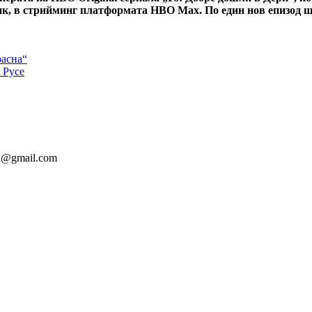
ик, в стрийминг платформата HBO Max. По един нов епизод щ
расна“
 Русе
ia@gmail.com