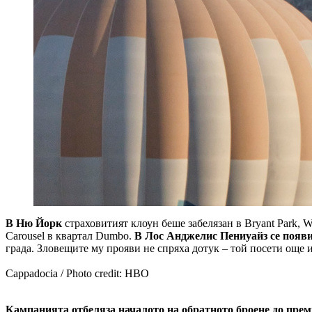
В Ню Йорк
страховитият клоун беше забелязан в Bryant Park, Wa
Carousel в квартал Dumbo.
В Лос Анджелис Пениуайз се появ
града. Зловещите му прояви не спряха дотук – той посети още 
Cappadocia / Photo credit: HBO
Кампанията отбеляза началото на обратното броене до прем