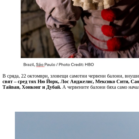
В сряда, 22 октомври, зловещи самотни червени балони, внуш
свят – сред тях Ню Йорк, Лос Анджелис, Мексико Сити, Са
Тайван, Хонконг и Дубай.
А червените балони бяха само нача