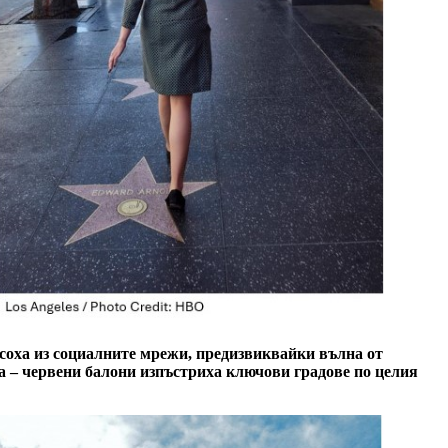
соха из социалните мрежи,
предизвиквайки вълна от
та – червени балони изпъстриха ключови градове по целия