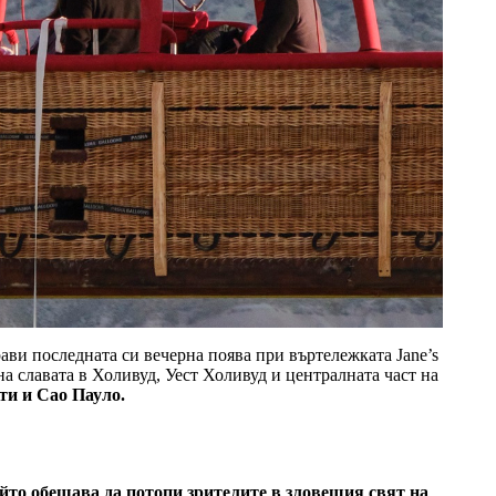
прави последната си вечерна поява при въртележката Jane’s
на славата в Холивуд, Уест Холивуд и централната част на
и и Сао Пауло.
ойто обещава да потопи зрителите в зловещия свят на