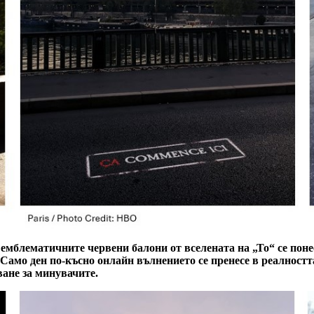
емблематичните червени балони от вселената на „То“ се поне
 Само ден по-късно
онлайн вълнението се пренесе в реалност
ане за минувачите.