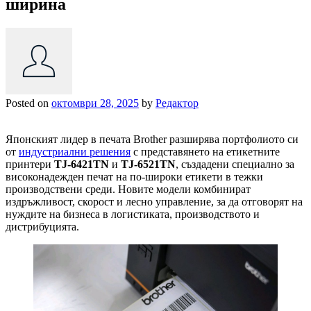
ширина
Posted on
октомври 28, 2025
by
Редактор
Японският лидер в печата Brother разширява портфолиото си
от
индустриални решения
с представянето на етикетните
принтери
TJ-6421TN
и
TJ-6521TN
, създадени специално за
високонадежден печат на по-широки етикети в тежки
производствени среди. Новите модели комбинират
издръжливост, скорост и лесно управление, за да отговорят на
нуждите на бизнеса в логистиката, производството и
дистрибуцията.