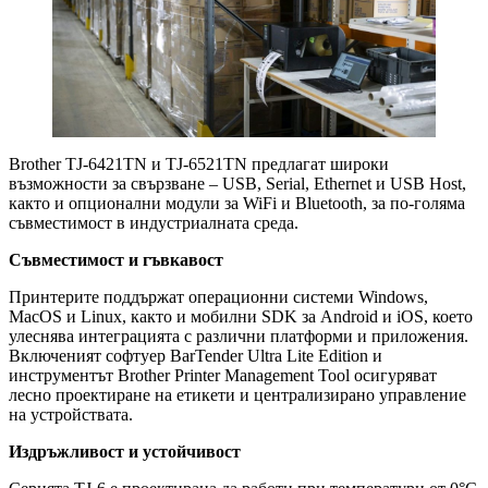
Brother TJ-6421TN и TJ-6521TN предлагат широки
възможности за свързване – USB, Serial, Ethernet и USB Host,
както и опционални модули за WiFi и Bluetooth, за по-голяма
съвместимост в индустриалната среда.
Съвместимост и гъвкавост
Принтерите поддържат операционни системи Windows,
MacOS и Linux, както и мобилни SDK за Android и iOS, което
улеснява интеграцията с различни платформи и приложения.
Включеният софтуер BarTender Ultra Lite Edition и
инструментът Brother Printer Management Tool осигуряват
лесно проектиране на етикети и централизирано управление
на устройствата.
Издръжливост и устойчивост