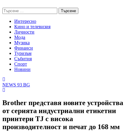
Skip
NEWS 93 BG
to
Търсене
content
за:
Интересно
Кино и телевизия
Личности
Мода
Музика
Финанси
Туризъм
Събития
Спорт
Новини
NEWS 93 BG
Brother представя новите устройства
от серията индустриални етикетни
принтери TJ с висока
производителност и печат до 168 мм