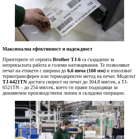
Максимална ефективност и надеждност
Принтерите от серията
Brother TJ-6
са създадени за
непрекъсната работа и големи натоварвания. Те позволяват
печат на етикети с ширина до
6,6 инча (168 мм)
и използват
термотрансферен или термодиректен метод на печат. Моделът
TJ-6421TN
достига скорост на печат до 304,8 мм/сек, а TJ-
6521TN – до 254 мм/сек, което ги прави подходящи за
динамични производствени линии и складови операции.