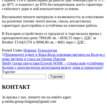
Серията TJ-6 е проектирана да работи при температури от 0°C
до 40°C и влажност до 85% без кондензация, което гарантира
стабилност дори в най-взискателните условия.
Висококачествените материали и възможността за използване
на различни типове ленти (восък, смола, восък/смола)
гарантират дълготрайна и устойчива на износване работа.
В България устройствата се предлагат в търговската мрежа с
препоръчителна цени 7894,80 лв. / 4036,55 евро с ДДС за
Brother TJ-6421TN и 8998,80 лв. / 4601 евро с ДДС.
Posted Under
Новини
Технологии
Навигация
Празниците идват и Кока-Кола освежава магията на Коледа с
ново звучене и гласа на Орлин Павлов
Shelly Group представя Ecowitt WS90 – стъпка към устойчиво
бъдеще с интелигентна интеграция между дома и природата
Търсене
Търсене
КОНТАКТ
За връзка с нас, пишете ни на имейл адрес
p.media.group.bulgaria@gmail.com