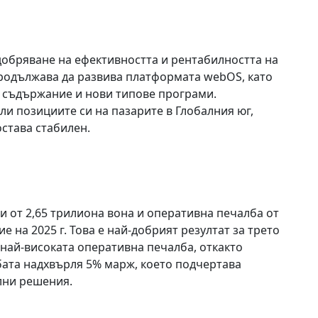
добряване на ефективността и рентабилността на
родължава да развива платформата webOS, като
 съдържание и нови типове програми.
ли позициите си на пазарите в Глобалния юг,
става стабилен.
оди от 2,65 трилиона вона и оперативна печалба от
е на 2025 г. Това е най-добрият резултат за трето
най-високата оперативна печалба, откакто
бата надхвърля 5% марж, което подчертава
лни решения.