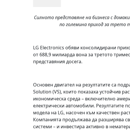
Силното представяне на бизнеса с домак
по големина приход за трето 
LG Electronics обяви консолидирани прих
от 688,9 милиарда вона за третото тримес
представяния досега.
Основен двигател на резултатите са подра
Solution (VS), които показаха устойчив р
икономическа среда – включително амери
електрически автомобили. Резултатите п
модела на LG, насочен към качествен ра
Компанията продължава да разширява св
системи – и инвестира активно в немате