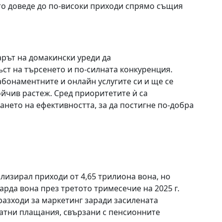
ето доведе до по-високи приходи спрямо същия
арът на домакински уреди да
ст на търсенето и по-силната конкуренция.
онаментните и онлайн услугите си и ще се
ойчив растеж. Сред приоритетите ѝ са
нето на ефективността, за да постигне по-добра
еализирал приходи от 4,65 трилиона вона, но
арда вона през третото тримесечие на 2025 г.
разходи за маркетинг заради засилената
ратни плащания, свързани с пенсионните