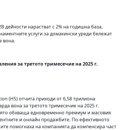
B дейности нарастват с 2% на годишна база,
онаментните услуги за домакински уреди бележат
а вона.
ления за третото тримесечие на 2025 г.
ion (HS) отчита приходи от 6,58 трилиона
рда вона за третото тримесечие на 2025 г.
която обхваща едновременно премиум и масовия
аментните и онлайн продажбите. По-ефективното
ите помогнаха на компанията да компенсира част