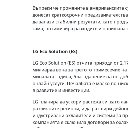
Въпреки че промените в американските с
донесат краткосрочни предизвикателства
да запази стабилни резултати, като прод
гама, оптимизира разходите и повишава 
LG Eco Solution (ES)
LG Eco Solution (ES) отчита приходи от 2,
милиарда вона за третото тримесечие на 
миналата година, благодарение на по-до
онлайн услуги. Печалбата е малко по-нис
в развитие и инвестиции.
LG планира да ускори растежа си, като ла
различните региони, и да разшири дейнос
индустриални охладители и системи за п
компанията е сключила договори за охла