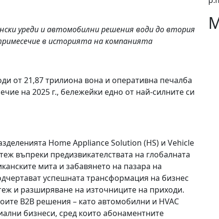
p.
М
ински уреди и автомобилни решения води до втория
тримесечие в историята на компанията
оди от 21,87 трилиона вона и оперативна печалба
ечие на 2025 г., бележейки едно от най-силните си
зделенията Home Appliance Solution (HS) и Vehicle
астеж въпреки предизвикателствата на глобалната
канските мита и забавянето на пазара на
одчертават успешната трансформация на бизнес
стеж и разширяване на източниците на приходи.
оите B2B решения – като автомобилни и HVAC
риални бизнеси, сред които абонаментните