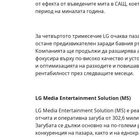
от ефекта от въведените мита в САЩ, ко
период на миналата година.
За четвъртото тримесечие LG очаква паз
остане предизвикателен заради бавния ръ
Компанията ще продължи да разширява аб
фокусира върху по-високо качество и уст
и оптимизацията на разходите и повишава
рентабилност през следващите месеци.
LG Media Entertainment Solution (MS)
LG Media Entertainment Solution (MS) е р
отчита и оперативна загуба от 302,6 мили
Загубата се дължи основно на по-големи 
конкуренция на пазара, както и на еднок