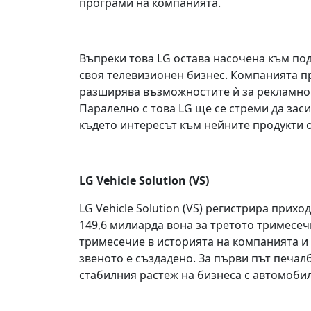
програми на компанията.
Въпреки това LG остава насочена към по
своя телевизионен бизнес. Компанията п
разширява възможностите ѝ за рекламно
Паралелно с това LG ще се стреми да заси
където интересът към нейните продукти о
LG Vehicle Solution (VS)
LG Vehicle Solution (VS) регистрира прих
149,6 милиарда вона за третото тримесечи
тримесечие в историята на компанията и 
звеното е създадено. За първи път печал
стабилния растеж на бизнеса с автомоби