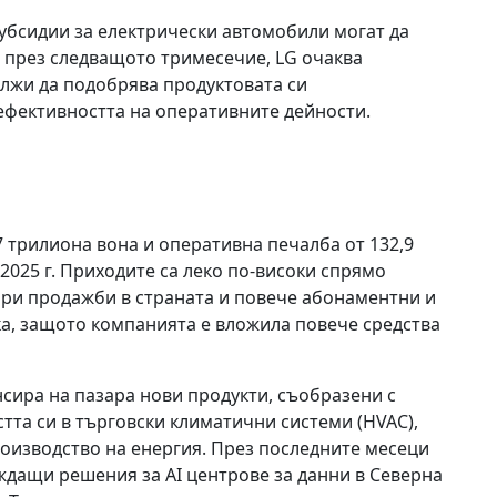
убсидии за електрически автомобили могат да
 през следващото тримесечие, LG очаква
ължи да подобрява продуктовата си
ефективността на оперативните дейности.
17 трилиона вона и оперативна печалба от 132,9
2025 г. Приходите са леко по-високи спрямо
бри продажби в страната и повече абонаментни и
ка, защото компанията е вложила повече средства
нсира на пазара нови продукти, съобразени с
тта си в търговски климатични системи (HVAC),
роизводство на енергия. През последните месеци
ждащи решения за AI центрове за данни в Северна