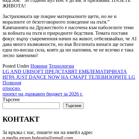
надслов: “30 години Бул Инс е до вас и призовава: ПАЗЕТЕ
ЖИВОТА!
Застраховката ще покрие материалните щети, но не и
моралните от безотговорното поведение на пътя.”
Кампанията на Дружеството е насочена към наболелите теми
за войната на пътя и природните бедствия. Темата поставя
фокус върху съвременния начин на живот, отбелязвайки, че AI
дава много възможности, но във Вселената винаги ще остане
една по-висша сила, която да ни напомня, че не всичко е така
лесно заменимо!
Posted Under
Новини
Технологии
Навигация
LG AND UBISOFT ПРЕДСТАВЯТ ЕМБЛЕМАТИЧНАТА
ИГРА JUST DANCE NOW НА СМАРТ ТЕЛЕВИЗОРИТЕ LG
Позиция
относно
проект на държавен бюджет за 2026 г.
Търсене
Търсене
КОНТАКТ
За връзка с нас, пишете ни на имейл адрес
p.media.group.bulgaria@gmail.com