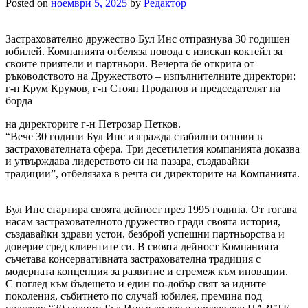
Posted on
ноември 5, 2025
by
Редактор
Застрахователно дружество Бул Инс отпразнува 30 годишен
юбилей. Компанията отбеляза повода с изискан коктейл за
своите приятели и партньори. Вечерта бе открита от
ръководството на Дружеството – изпълнителните директори:
г-н Крум Крумов, г-н Стоян Проданов и председателят на
борда
на директорите г-н Петрозар Петков.
“Вече 30 години Бул Инс изгражда стабилни основи в
застрахователната сфера. Три десетилетия компанията доказва
и утвърждава лидерството си на пазара, създавайки
традиции”, отбелязаха в речта си директорите на Компанията.
Бул Инс стартира своята дейност през 1995 година. От тогава
насам застрахователното дружество гради своята история,
създавайки здрави устои, безброй успешни партньорства и
доверие сред клиентите си. В своята дейност Компанията
съчетава консервативната застрахователна традиция с
модерната концепция за развитие и стремеж към иновации.
С поглед към бъдещето и един по-добър свят за идните
поколения, събитието по случай юбилея, премина под