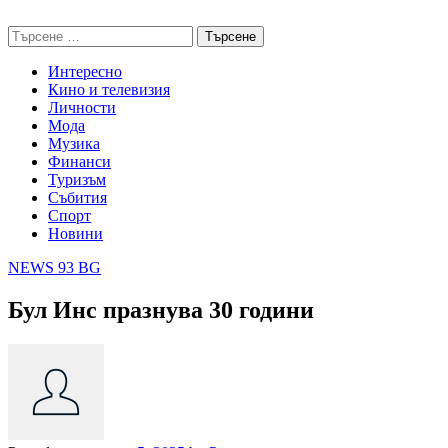
Skip
NEWS 93 BG
to
Търсене
content
за:
Интересно
Кино и телевизия
Личности
Мода
Музика
Финанси
Туризъм
Събития
Спорт
Новини
NEWS 93 BG
Бул Инс празнува 30 години