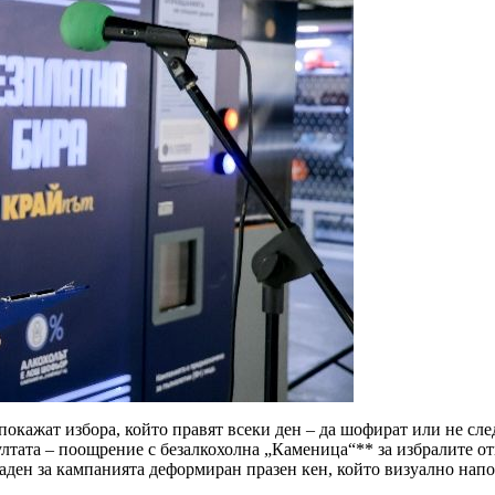
окажат избора, който правят всеки ден – да шофират или не след
ултата – поощрение с безалкохолна „Каменица“** за избралите отг
даден за кампанията деформиран празен кен, който визуално нап