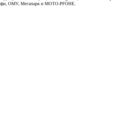
строфи, OMV, Мегапарк и MOTO-PFOHE.