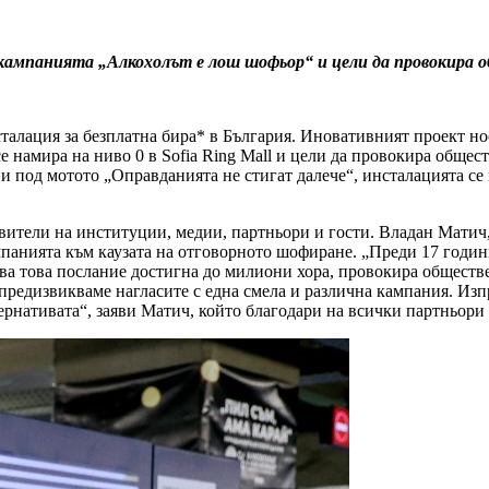
кампанията „Алкохолът е лош шофьор“ и цели да провокира о
талация за безплатна бира* в България. Иновативният проект но
намира на ниво 0 в Sofia Ring Mall и цели да провокира общест
и под мотото „Оправданията не стигат далече“, инсталацията се
авители на институции, медии, партньори и гости. Владан Мати
панията към каузата на отговорното шофиране. „Преди 17 годин
ва това послание достигна до милиони хора, провокира обществе
редизвикваме нагласите с една смела и различна кампания. Изпр
тернативата“, заяви Матич, който благодари на всички партньори 