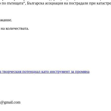
о по пътищата“, Българска асоциация на пострадали при ката
ржание.
на количествата.
а творческия потенциал като инструмент за промяна
ia@gmail.com