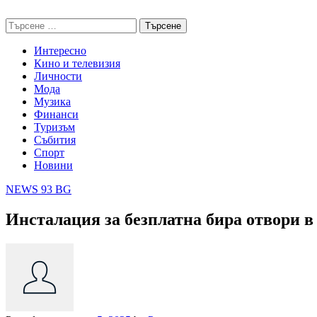
Skip
NEWS 93 BG
to
Търсене
content
за:
Интересно
Кино и телевизия
Личности
Мода
Музика
Финанси
Туризъм
Събития
Спорт
Новини
NEWS 93 BG
Инсталация за безплатна бира отвори 