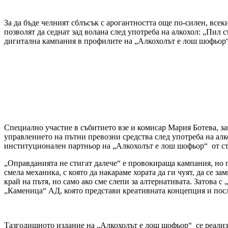
За да бъде челният сблъсък с арогантността още по-силен, всек
позволят да седнат зад волана след употреба на алкохол: „Пил с
дигитална кампания в профилите на „Алкохолът е лош шофьор“ 
Специално участие в събитието взе и комисар Мария Ботева, з
управлението на пътни превозни средства след употреба на ал
институционален партньор на „Алкохолът е лош шофьор“ от ста
„Оправданията не стигат далече“ е провокираща кампания, но 
смела механика, с която да накараме хората да ги чуят, да се 
край на пътя, но само ако сме слепи за алтернативата. Затова
„Каменица“ АД, която представи креативната концепция и по
Тазгодишното издание на „Алкохолът е лош шофьор“ се реализи