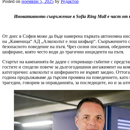
Posted on
ноември 5, 2025
by
Редактор
Иновативното съоръжение в
Sofia
Ring
Mall
е част от 
От днес в София може да бъде намерена първата автономна инс
на „Каменица“ АД „Алкохолът е лош шофьор“. Съоръжението се 
безопасното поведение на пътя. Чрез силни послания, обединен
шофиране, която често води до трагични инциденти на пътя.
Стартът на кампанията бе даден с откриващо събитие с предст
гостите и сподели повече за дългогодишния ангажимент на ком
категорично: алкохолът и шофирането не вървят заедно. Оттога
година продължаваме да търсим промяна на поведението, като п
трагедии, говорим за оправданията, за последиците, но и за ал