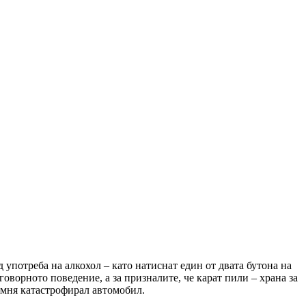
 употреба на алкохол – като натиснат един от двата бутона на
оворното поведение, а за призналите, че карат пили – храна за
омня катастрофирал автомобил.