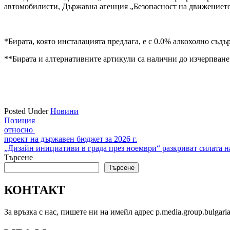
автомобилисти, Държавна агенция „Безопасност на движениет
*Бирата, която инсталацията предлага, е с 0.0% алкохолно съдъ
**Бирата и алтернативните артикули са налични до изчерпване 
Posted Under
Новини
Навигация
Позиция
относно
проект на държавен бюджет за 2026 г.
„Дизайн инициативи в града през ноември“ разкриват силата н
Търсене
Търсене
КОНТАКТ
За връзка с нас, пишете ни на имейл адрес p.media.group.bulgar