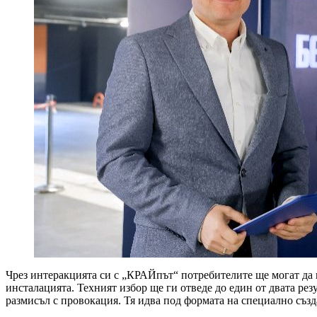
Чрез интеракцията си с „КРАЙпът“ потребителите ще могат да п
инсталацията. Техният избор ще ги отведе до един от двата рез
размисъл с провокация. Тя идва под формата на специално съз