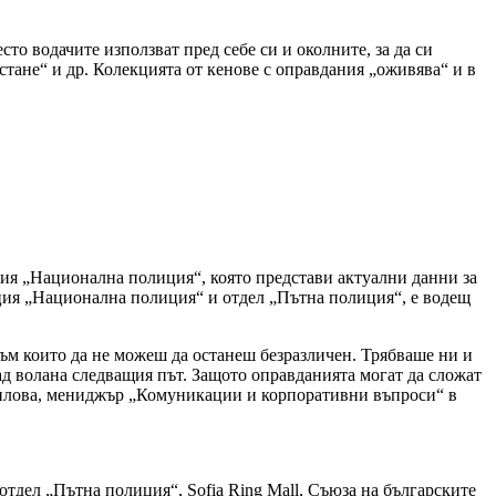
сто водачите използват пред себе си и околните, за да си
 стане“ и др. Колекцията от кенове с оправдания „оживява“ и в
ция „Национална полиция“, която представи актуални данни за
кция „Национална полиция“ и отдел „Пътна полиция“, е водещ
ъм които да не можеш да останеш безразличен. Трябваше ни и
 зад волана следващия път. Защото оправданията могат да сложат
Дерилова, мениджър „Комуникации и корпоративни въпроси“ в
тдел „Пътна полиция“, Sofia Ring Mall, Съюза на българските