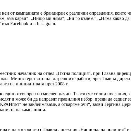
и кен от кампанията е брандиран с различни оправдания, които че
ъм, ама карай“. „Нищо ми няма“, „Ей го къде е.“, „Няма какво да
във Facebook и в Instagram.
аместник-началник на отдел „Пътна полиция“, при Главна дирек
кохол. Министерството на вътрешните работи, чрез Главна дире
рта на инициативата през 2008 г.
по един отговорен и смислен начин. Търсихме силни послания, к
замислят и може би да направят правилния избор, преди да седнат
 с „КРАЙпът“ не заклеймяваме, а отваряме очи“, заяви Гергина 
сланията на кампанията.
ра в партньорство с Главна дирекция „Национална полиция“ и о