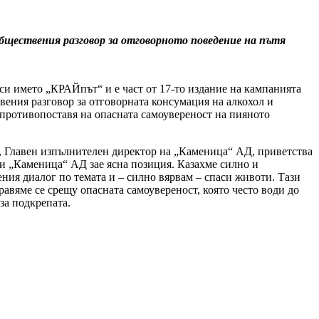
бществения разговор за отговорното поведение на пътя
си името „КРАЙпът“ и е част от 17-то издание на кампанията
вения разговор за отговорната консумация на алкохол и
 противопоставя на опасната самоувереност на пияното
ч, Главен изпълнителен директор на „Каменица“ АД, приветства
и „Каменица“ АД зае ясна позиция. Казахме силно и
ния диалог по темата и – силно вярвам – спаси животи. Тази
авяме се срещу опасната самоувереност, която често води до
за подкрепата.