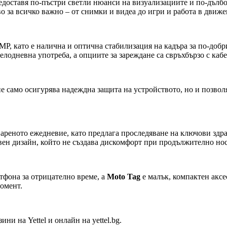
едоставя по-пъстри светли нюанси на визуализациите и по-дълб
о за всичко важно – от снимки и видеа до игри и работа в движе
P, като е налична и оптична стабилизация на кадъра за по-добр
елодневна употреба, а опциите за зареждане са свръхбързо с каб
 не само осигурява надеждна защита на устройството, но и позво
ареното ежедневие, като предлага проследяване на ключови здра
вен дизайн, който не създава дискомфорт при продължително носе
тфона за отрицателно време, а
Moto Tag
е малък, компактен аксе
омент.
ни на Yettel и онлайн на yettel.bg.