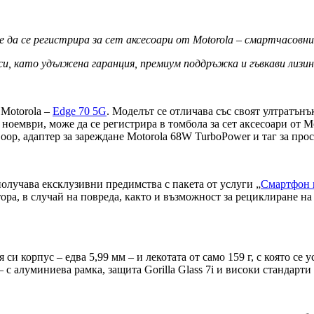
е да се регистрира за сет аксесоари от Motorola – смартчасовник
си, като удължена гаранция, премиум поддръжка и гъвкави лизин
 Motorola –
Edge 70 5G
. Моделът се отличава със своят ултратънъ
 ноември, може да се регистрира в томбола за сет аксесоари от M
op, адаптер за зареждане Motorola 68W TurboPower и таг за прос
получава ексклузивни предимства с пакета от услуги „
Смартфон 
ора, в случай на повреда, както и възможност за рециклиране на 
си корпус – едва 5,99 мм – и лекотата от само 159 г, с която се 
– с алуминиева рамка, защита Gorilla Glass 7i и високи стандарт