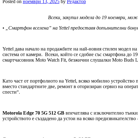
Posted on
ноември 13, 2025
by
Редактор
Всеки, закупил модела до 19 ноември, мож
• „Смартфон вселена” на Yettel предоставя допълнителни бону
Yettel дава начало на продажбите на най-новия стилен модел на
система от камери. Всеки, който се сдобие със смартфона до 19
смартчасовник Moto Watch Fit, безжични слушалки Moto Buds Lo
Като част от портфолиото на Yettel, всяко мобилно устройство 
вместо стандартните две, ремонт в оторизиран сервиз на операт
спести“.
Motorola Edge 70 5G 512 GB
впечатлява с изключително тънкия 
устройството е създадено да устои на всяко предизвикателство 