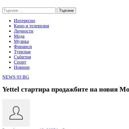
Skip
NEWS 93 BG
to
Търсене
content
за:
Интересно
Кино и телевизия
Личности
Мода
Музика
Финанси
Туризъм
Събития
Спорт
Новини
NEWS 93 BG
Yettel стартира продажбите на новия Mo