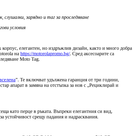
, слушалки, зарядно и таг за проследяване
гови условия
к корпус, елегантен, но издръжлив дизайн, както и много добра
otorola на
https://motorolapromo.bg/
. Сред аксесоарите са
ледяване Moto Tag.
вселена
”. Те включват удължена гаранция от три години,
стар апарат в замяна на отстъпка за нов с „Рециклирай и
усеща като перце в ръката. Въпреки елегантния си вид,
и за устойчивост срещу падания и надрасквания.