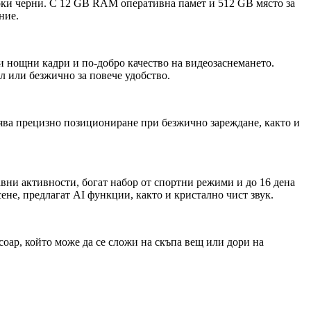
оки черни. С 12 GB RAM оперативна памет и 512 GB място за
ние.
и нощни кадри и по-добро качество на видеозаснемането.
ел или безжично за повече удобство.
лява прецизно позициониране при безжично зареждане, както и
вни активности, богат набор от спортни режими и до 16 дена
не, предлагат AI функции, както и кристално чист звук.
соар, който може да се сложи на скъпа вещ или дори на