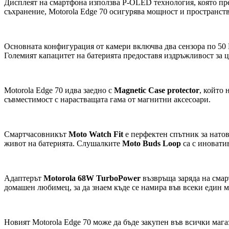
Дисплеят на смартфона използва P-OLED технология, която пр
съхранение, Motorola Edge 70 осигурява мощност и пространств
Основната конфигурация от камери включва два сензора по 50 M
Големият капацитет на батерията предоставя издръжливост за ц
Motorola Edge 70 идва заедно с
Magnetic Case protector
, който
съвместимост с нарастващата гама от магнитни аксесоари.
Смартчасовникът
Moto Watch Fit
е перфектен спътник за натов
живот на батерията. Слушалките
Moto Buds Loop
са с иновати
Адаптерът
Motorola 68W TurboPower
възвръща заряда на смар
домашен любимец, за да знаем къде се намира във всеки един м
Новият Motorola Edge 70 може да бъде закупен във всички магази