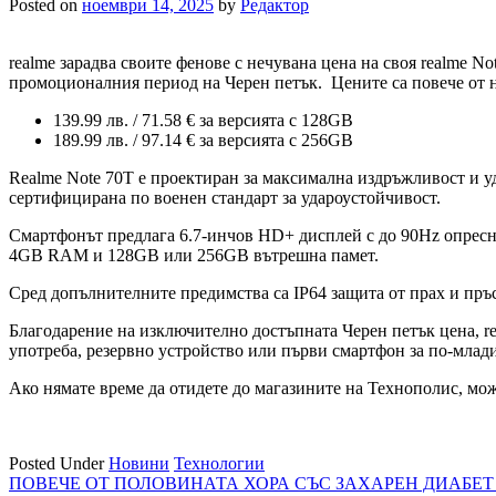
Posted on
ноември 14, 2025
by
Редактор
realme зарадва своите фенове с нечувана цена на своя realme 
промоционалния период на Черен петък. Цените са повече от 
139.99 лв. / 71.58 € за версията с 128GB
189.99 лв. / 97.14 € за версията с 256GB
Realme Note 70T е проектиран за максимална издръжливост и уд
сертифицирана по военен стандарт за удароустойчивост.
Смартфонът предлага 6.7-инчов HD+ дисплей с до 90Hz опрес
4GB RAM и 128GB или 256GB вътрешна памет.
Сред допълнителните предимства са IP64 защита от прах и пръс
Благодарение на изключително достъпната Черен петък цена, re
употреба, резервно устройство или първи смартфон за по-млад
Ако нямате време да отидете до магазините на Технополис, мож
Posted Under
Новини
Технологии
Навигация
ПОВЕЧЕ ОТ ПОЛОВИНАТА ХОРА СЪС ЗАХАРЕН ДИАБЕТ