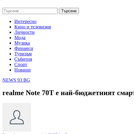
Skip
NEWS 93 BG
to
Търсене
content
за:
Интересно
Кино и телевизия
Личности
Мода
Музика
Финанси
Туризъм
Събития
Спорт
Новини
NEWS 93 BG
realme Note 70T е най-бюджетният сма