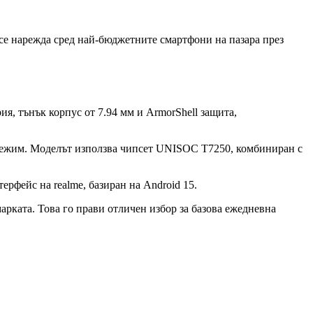
и се нарежда сред най-бюджетните смартфони на пазара през
я, тънък корпус от 7.94 мм и ArmorShell защита,
 режим. Моделът използва чипсет UNISOC T7250, комбиниран с
рфейс на realme, базиран на Android 15.
арката. Това го прави отличен избор за базова ежедневна