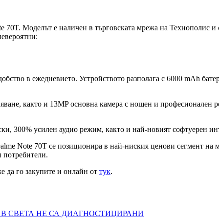
Note 70T. Моделът е наличен в търговската мрежа на Технополис 
невероятни:
обство в ежедневието. Устройството разполага с 6000 mAh батери
няване, както и 13MP основна камера с нощен и професионален
ки, 300% усилен аудио режим, както и най-новият софтуерен инте
alme Note 70T се позиционира в най-ниския ценови сегмент на м
и потребители.
е да го закупите и онлайн от
тук
.
 В СВЕТА НЕ СА ДИАГНОСТИЦИРАНИ