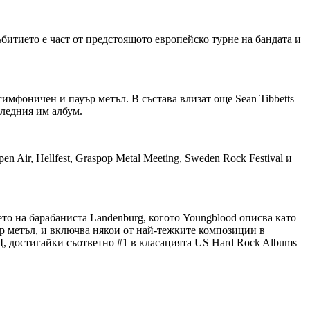
битието е част от предстоящото европейско турне на бандата и
мфоничен и пауър метъл. В състава влизат още Sean Tibbetts
следния им албум.
ir, Hellfest, Graspop Metal Meeting, Sweden Rock Festival и
ето на барабаниста Landenburg, когото Youngblood описва като
р метъл, и включва някои от най-тежките композиции в
, достигайки съответно #1 в класацията US Hard Rock Albums