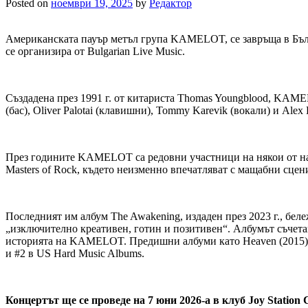
Posted on
ноември 19, 2025
by
Редактор
Американската пауър метъл група KAMELOT, се завръща в Българ
се организира от Bulgarian Live Music.
Създадена през 1991 г. от китариста Thomas Youngblood, KAME
(бас), Oliver Palotai (клавишни), Tommy Karevik (вокали) и Ale
През годините KAMELOT са редовни участници на някои от най-го
Masters of Rock, където неизменно впечатляват с мащабни сц
Последният им албум The Awakening, издаден през 2023 г., беле
„изключително креативен, готин и позитивен“. Албумът съчета
историята на KAMELOT. Предишни албуми като Heaven (2015) и
и #2 в US Hard Music Albums.
Концертът ще се проведе на 7 юни 2026-а в клуб
Joy Station
С