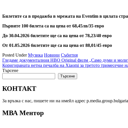
Билетите
са в
продажба в мрежaта на Eventim в цялата стр
Първите 100 билета са на цена от 68,45лв/35 евро
До 30.04.2026 билетите ще са на цена от 78,23/40 евро
От 01.05.2026 билетите ще са на цена от 88,01/45 евро
Posted Under
Музика
Новини
Събития
Навигация
Гледаме документалния HBO Original филм „Само думи и мол
Коригираната нетна печалба на Xiaomi за третото тримесечие н
Търсене
Търсене
КОНТАКТ
За връзка с нас, пишете ни на имейл адрес p.media.group.bulgar
МВА Ментор