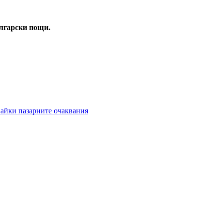
ългарски пощи
.
авайки пазарните очаквания