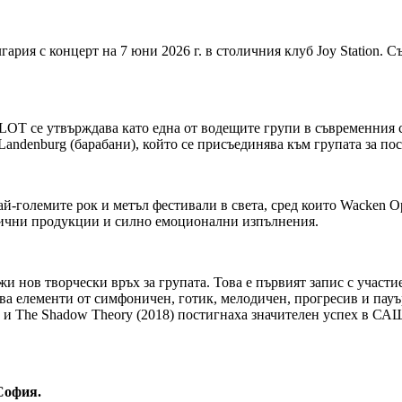
ия с концерт на 7 юни 2026 г. в столичния клуб Joy Station. Съ
LOT се утвърждава като една от водещите групи в съвременния си
x Landenburg (барабани), който се присъединява към групата за по
лемите рок и метъл фестивали в света, сред които Wacken Open A
енични продукции и силно емоционални изпълнения.
жи нов творчески връх за групата. Това е първият запис с участи
ва елементи от симфоничен, готик, мелодичен, прогресив и пауъ
 The Shadow Theory (2018) постигнаха значителен успех в САЩ
офия
.