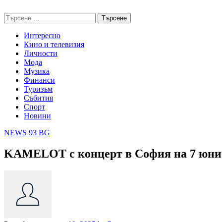
Skip
NEWS 93 BG
to
Търсене
content
за:
Интересно
Кино и телевизия
Личности
Мода
Музика
Финанси
Туризъм
Събития
Спорт
Новини
NEWS 93 BG
KAMELOT с концерт в София на 7 юни 