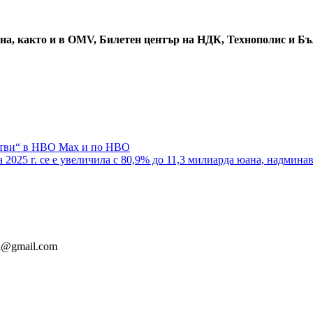
ана, както и в OMV, Билетен център на НДК, Технополис и Б
итви“ в HBO Max и по HBO
а 2025 г. се е увеличила с 80,9% до 11,3 милиарда юана, надмин
ia@gmail.com