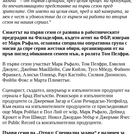
задача“ – от първия сценарий, през целия процес на продукция,
до впечатляващото представяне на първи сезон пред
зрителите. От името на целия екип, пред и зад камерата, за
мен е чест и удоволствие да се върнем на работа по втория
сезон на нашия сериал.
“
Сюжетът на първи сезон се развива в работническите
предградия на Филаделфия, където агент на ФБР, изигран
от Марк Ръфало, оглавява специална оперативна група с
мисия да спре серия жестоки обири, организирани от на
пръв поглед обикновен семеен мъж, в ролята Том Пелфри.
В първи сезон участват Марк Ръфало, Том Пелфри, Емилия
Джоунс, Джейми МакШейн, Сам Кийли, Тусо Мбеду, Фабиен
Франкел, Алисън Оливър, Раул Кастийо, Силвия Дионисио,
Фийби Фокс и Марта Плимптън.
Сценарист, създател, шоурънър и изпълнителен продуцент на
сериала е Брад Ингълсби. Режисьори и изпълнителни
продуценти са Джеремая Загар и Сали Ричардсън-Уитфийлд.
Към екипа на изпълнителните продуценти се присъединяват
още Марк Ройбал и Пол Лий от wiip, Марк Ръфало, Дейвид
Крокет и Рон Шмидт. Никол Джордан-Уебър и Джеръми Ячес
от Public Record са коизпълнителни продуценти.
Първи сезон на „Отряд: Специална задача“ е наличен за