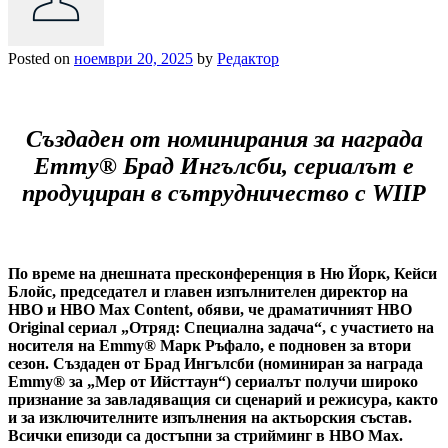
Posted on
ноември 20, 2025
by
Редактор
Създаден от номинирания за награда
Emmy® Брад Ингълсби, сериалът е
продуциран в сътрудничество с WIIP
По време на днешната пресконференция в Ню Йорк, Кейси
Блойс, председател и главен изпълнителен директор на
HBO и HBO Max Content, обяви, че драматичният HBO
Original сериал „Отряд: Специална задача“, с участието на
носителя на Emmy® Марк Ръфало, е подновен за втори
сезон. Създаден от Брад Ингълсби (номиниран за награда
Emmy® за „Мер от Ийсттаун“) сериалът получи широко
признание за завладяващия си сценарий и режисура, както
и за изключителните изпълнения на актьорския състав.
Всички епизоди са достъпни за стрийминг в HBO Max.