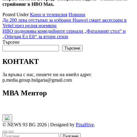
стрийминг в HBO Max.
Posted Under
Кино и телевизия
Новини
Навигация
До 200 лева отстъпки за избрани Huawei смарт аксесоари в
Yettel през целия ноември
HBO подновява комедийните сериали „Фаталният стол“ и
„Обичам Ел Ей“ за втори сезон
Търсене
Търсене
КОНТАКТ
За връзка с нас, пишете ни на имейл адрес
p.media.group.bulgaria@gmail.com
МВА Ментор
© NEWS 93 BG 2026
|
Designed by
PixaHive
.
Търсене