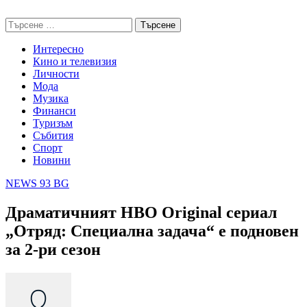
Skip
NEWS 93 BG
to
Търсене
content
за:
Интересно
Кино и телевизия
Личности
Мода
Музика
Финанси
Туризъм
Събития
Спорт
Новини
NEWS 93 BG
Драматичният HBO Original сериал
„Отряд: Специална задача“ е подновен
за 2-ри сезон