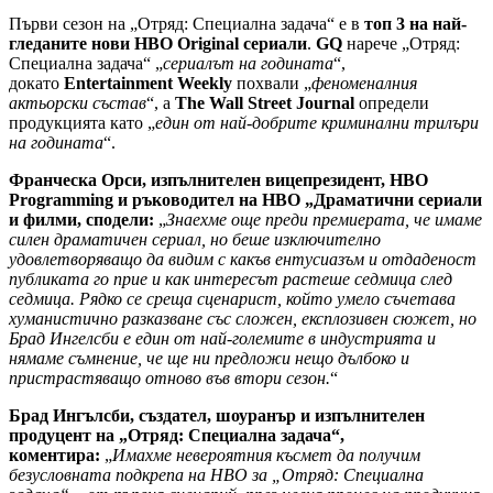
Първи сезон на „Отряд: Специална задача“ е в
топ 3 на най-
гледаните нови HBO Original сериали
.
GQ
нарече „Отряд:
Специална задача“ „
сериалът на годината
“,
докато
Entertainment Weekly
похвали „
феноменалния
актьорски състав
“, а
The Wall Street Journal
определи
продукцията като „
един от най-добрите криминални трилъри
на годината
“.
Франческа Орси, изпълнителен вицепрезидент, HBO
Programming и ръководител на HBO „Драматични сериали
и филми, сподели:
„
Знаехме още преди премиерата, че имаме
силен драматичен сериал, но беше изключително
удовлетворяващо да видим с какъв ентусиазъм и отдаденост
публиката го прие и как интересът растеше седмица след
седмица. Рядко се среща сценарист, който умело съчетава
хуманистично разказване със сложен, експлозивен сюжет, но
Брад Ингелсби е един от най-големите в индустрията и
нямаме съмнение, че ще ни предложи нещо дълбоко и
пристрастяващо отново във втори сезон.
“
Брад Ингълсби, създател, шоуранър и изпълнителен
продуцент на „Отряд: Специална задача“,
коментира:
„
Имахме невероятния късмет да получим
безусловната подкрепа на HBO за „Отряд: Специална